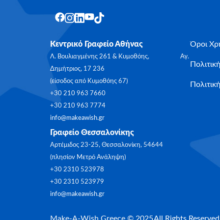
Κεντρικό Γραφείο Αθήνας
Όροι Χρ
Λ. Βουλιαγμένης 261 & Κυμοθόης, Αγ.
Πολιτικ
Δημήτριος, 17 236
(είσοδος από Κυμοθόης 67)
Πολιτική
+30 210 963 7660
+30 210 963 7774
info@makeawish.gr
Γραφείο Θεσσαλονίκης
Αρτέμιδος 23-25, Θεσσαλονίκη, 54644
(πλησίον Μετρό Ανάληψη)
+30 2310 523978
+30 2310 523979
info@makeawish.gr
Make-A-Wish Greece © 2025
All Rights Reserved