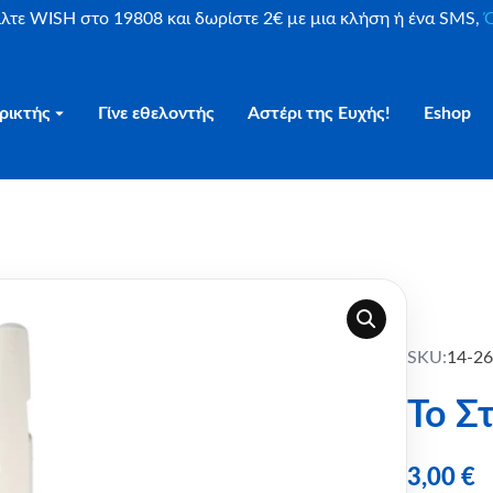
είλτε WISH στο 19808 και δωρίστε 2€ με μια κλήση ή ένα SMS,
Ο
ρικτής
Γίνε εθελοντής
Αστέρι της Ευχής!
Eshop
Αστεριών
SKU:
14-2
Το Σ
3,00
€