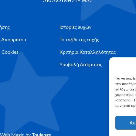
ΑΚΟΛΟΥΘΗΣΤΕ ΜΑΣ
ήσης
Ιστορίες ευχών
ή Απορρήτου
Το ταξίδι της ευχής
 Cookies
Κριτήρια Καταλληλότητας
Υποβολή Αιτήματος
Για να παρέ
την αποθήκε
εν λόγω τεχ
χαρακτήρα, 
ιστότοπο. Η
αρνητικά ορι
Απ
Web Magic by
Toulange