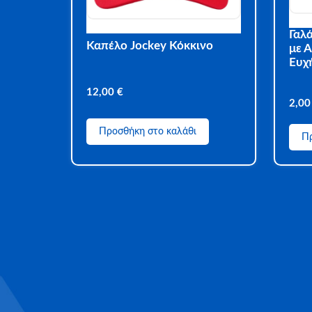
Γαλά
Καπέλο Jockey Κόκκινο
με Α
Ευχ
12,00
€
2,0
Προσθήκη στο καλάθι
Πρ