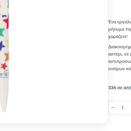
Ένα εργαλε
μήνυμα της
χαράζετε!
Διακοσμημ
αστέρι
, σε
αντιπροσωπ
ονείρων κά
336 σε απ