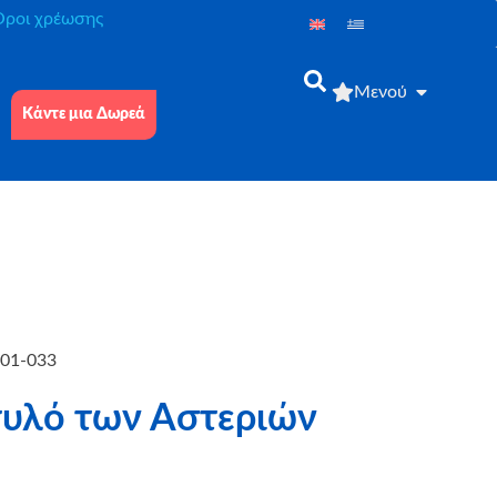
́ροι χρέωσης
Μενού
Κάντε μια Δωρεά
601-033
τυλό των Αστεριών