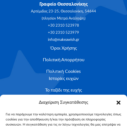
Γραφείο Θεσσαλονίκης
Αρτέμιδος 23-25, Θεσσαλονίκη, 54644
(πλησίον Μετρό Ανάληψη)
+30 2310 523978
+30 2310 523979
info@makeawish.gr
Όροι Χρήσης
Πολιτική Απορρήτου
Πολιτική Cookies
Ιστορίες ευχών
Το ταξίδι της ευχής
Κριτήρια Καταλληλότητας
Διαχείριση Συγκατάθεσης
Υποβολή Αιτήματος
Για να παρέχουμε την καλύτερη εμπειρία, χρησιμοποιούμε τεχνολογίες όπως
cookies για την αποθήκευση ή/και την πρόσβαση σε πληροφορίες
NEWSLETTER
συσκευών. Η συγκατάθεση για τις εν λόγω τεχνολογίες θα μας επιτρέψει να