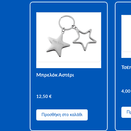
Τσέ
Μπρελόκ Αστέρι
4,0
12,50
€
Πρ
Προσθήκη στο καλάθι