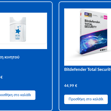
πη κινητού
Bitdefender Total Securit
0
€
44,99
€
οσθήκη στο καλάθι
Προσθήκη στο καλάθι