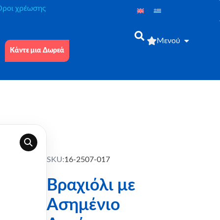
́ροι χρέωσης
Μενού
Κάντε μια Δωρεά
SKU:
16-2507-017
Βραχιόλι με
Ασημένιο