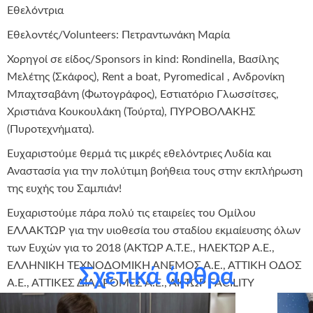
Εθελόντρια
Εθελοντές/Volunteers: Πετραντωνάκη Μαρία
Χορηγοί σε είδος/Sponsors in kind: Rondinella, Βασίλης
Μελέτης (Σκάφος), Rent a boat, Pyromedical , Ανδρονίκη
Μπαχτσαβάνη (Φωτογράφος), Εστιατόριο Γλωσσίτσες,
Χριστιάνα Κουκουλάκη (Τούρτα), ΠΥΡΟΒΟΛΑΚΗΣ
(Πυροτεχνήματα).
Ευχαριστούμε θερμά τις μικρές εθελόντριες Λυδία και
Αναστασία για την πολύτιμη βοήθεια τους στην εκπλήρωση
της ευχής του Σαμπιάν!
Ευχαριστούμε πάρα πολύ τις εταιρείες του Ομίλου
ΕΛΛΑΚΤΩΡ για την υιοθεσία του σταδίου εκμαίευσης όλων
των Ευχών για το 2018 (ΑΚΤΩΡ Α.Τ.Ε., ΗΛΕΚΤΩΡ Α.Ε.,
ΕΛΛΗΝΙΚΗ ΤΕΧΝΟΔΟΜΙΚΗ ΑΝΕΜΟΣ Α.Ε., ΑΤΤΙΚΗ ΟΔΟΣ
Σχετικά άρθρα
Α.Ε., ΑΤΤΙΚΕΣ ΔΙΑΔΡΟΜΕΣ Α.Ε., ΑΚΤΩΡ FACILITY
MANAGEMENT).