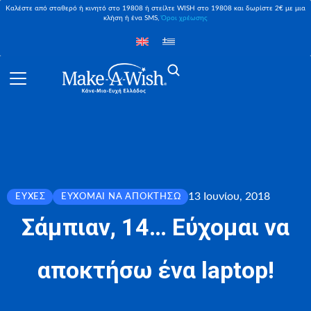
Καλέστε από σταθερό ή κινητό στο 19808 ή στείλτε WISH στο 19808 και δωρίστε 2€ με μια
κλήση ή ένα SMS,
Όροι χρέωσης
13 Ιουνίου, 2018
ΕΥΧΈΣ
ΕΎΧΟΜΑΙ ΝΑ ΑΠΟΚΤΉΣΩ
Σάμπιαν, 14… Εύχομαι να
αποκτήσω ένα laptop!