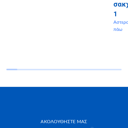
σακ
1
Αστερ
πάω
ΑΚΟΛΟΥΘΗΣΤΕ ΜΑΣ