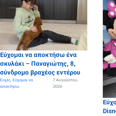
Εύχομαι να αποκτήσω ένα
σκυλάκι – Παναγιώτης, 8,
σύνδρομο βραχέος εντέρου
Ευχές
,
Εύχομαι να
7 Αυγούστου,
/
αποκτήσω
2026
Εύχο
Disn