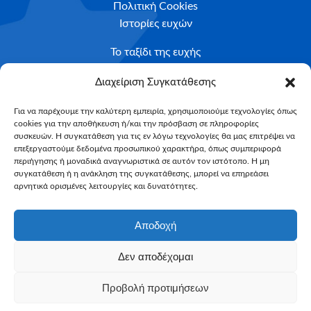
Πολιτική Cookies
Ιστορίες ευχών
Το ταξίδι της ευχής
Κριτήρια Καταλληλότητας
Διαχείριση Συγκατάθεσης
Υποβολή Αιτήματος
Για να παρέχουμε την καλύτερη εμπειρία, χρησιμοποιούμε τεχνολογίες όπως
cookies για την αποθήκευση ή/και την πρόσβαση σε πληροφορίες
NEWSLETTER
συσκευών. Η συγκατάθεση για τις εν λόγω τεχνολογίες θα μας επιτρέψει να
Email*
επεξεργαστούμε δεδομένα προσωπικού χαρακτήρα, όπως συμπεριφορά
περιήγησης ή μοναδικά αναγνωριστικά σε αυτόν τον ιστότοπο. Η μη
συγκατάθεση ή η ανάκληση της συγκατάθεσης, μπορεί να επηρεάσει
αρνητικά ορισμένες λειτουργίες και δυνατότητες.
Αποδοχή
Δεν αποδέχομαι
Make-A-Wish Greece © 2025
Προβολή προτιμήσεων
All Rights Reserved
Web Magic by
Toulange