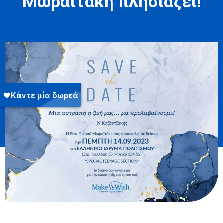
Μωραϊτάκη πλησιάζει!