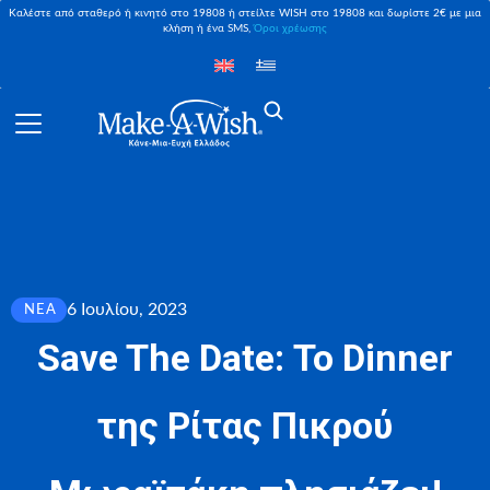
Καλέστε από σταθερό ή κινητό στο 19808 ή στείλτε WISH στο 19808 και δωρίστε 2€ με μια
κλήση ή ένα SMS,
Όροι χρέωσης
6 Ιουλίου, 2023
ΝΈΑ
Save The Date: Το Dinner
της Ρίτας Πικρού