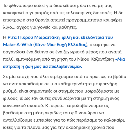
Το φθινόπωρο καλεί για διασκέδαση, ώστε να μη μας
κακοφανεί ο γυρισμός από τις καλοκαιρινές διακοπές! Η δε
επιστροφή στα θρανία απαιτεί προγραμματισμό και φέρει
λίγο… άγχος για γονείς και μαθητές.
Η
Ρίτα Πικρού Μωραϊτάκη, φίλη και εθελόντρια του
Make-A-Wish (Κάνε-Μια-Ευχή Ελλάδος)
,
σκέφτηκε να
οργανώσει ένα δείπνο σε ένα ξεχωριστό μέρος που αγαπά
πολύ, εμπνεόμενη από τη ρήση του Νίκου Καζαντζάκη
«
Μια
αστραπή η ζωή μας μα προλαβαίνουμε
».
Σε μία εποχή που όλοι «τρέχουμε» από το πρωί ως το βράδυ
να ανταποκριθούμε σε μία καθημερινότητα με φρενήρη
ρυθμό, είναι σημαντικές οι στιγμές που μοιραζόμαστε με
φίλους, ιδίως εάν αυτές συνδυάζονται με τη στήριξη ενός
κοινωνικού σκοπού. Κι αφού… «προλαβαίνουμε» ας
βρεθούμε στη μέση ακριβώς του φθινοπώρου να
ανταλλάξουμε εμπειρίες για το πώς περάσαμε το καλοκαίρι,
ιδέες για τα πλάνα μας για την ακαδημαϊκή χρονιά που