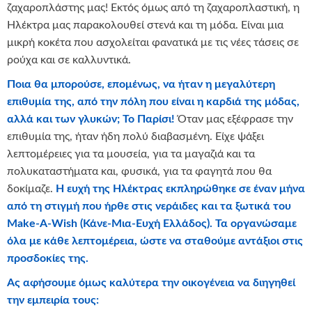
ζαχαροπλάστης μας! Εκτός όμως από τη ζαχαροπλαστική, η
Ηλέκτρα μας παρακολουθεί στενά και τη μόδα. Είναι μια
μικρή κοκέτα που ασχολείται φανατικά με τις νέες τάσεις σε
ρούχα και σε καλλυντικά.
Ποια θα μπορούσε, επομένως, να ήταν η μεγαλύτερη
επιθυμία της, από την πόλη που είναι η καρδιά της μόδας,
αλλά και των γλυκών; Το Παρίσι!
Όταν μας εξέφρασε την
επιθυμία της, ήταν ήδη πολύ διαβασμένη. Είχε ψάξει
λεπτομέρειες για τα μουσεία, για τα μαγαζιά και τα
πολυκαταστήματα και, φυσικά, για τα φαγητά που θα
δοκίμαζε.
Η ευχή της Ηλέκτρας εκπληρώθηκε σε έναν μήνα
από τη στιγμή που ήρθε στις νεράιδες και τα ξωτικά του
Make-A-Wish (Κάνε-Μια-Ευχή Ελλάδος). Τα οργανώσαμε
όλα με κάθε λεπτομέρεια, ώστε να σταθούμε αντάξιοι στις
προσδοκίες της.
Ας αφήσουμε όμως καλύτερα την οικογένεια να διηγηθεί
την εμπειρία τους: