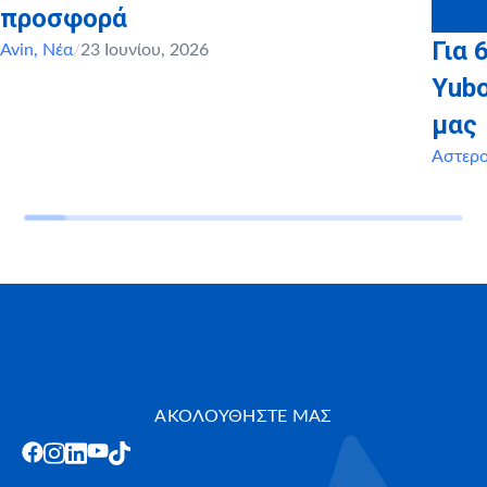
προσφορά
Για 
Avin
,
Νέα
/
23 Ιουνίου, 2026
Yubo
μας
Αστερ
ΑΚΟΛΟΥΘΗΣΤΕ ΜΑΣ