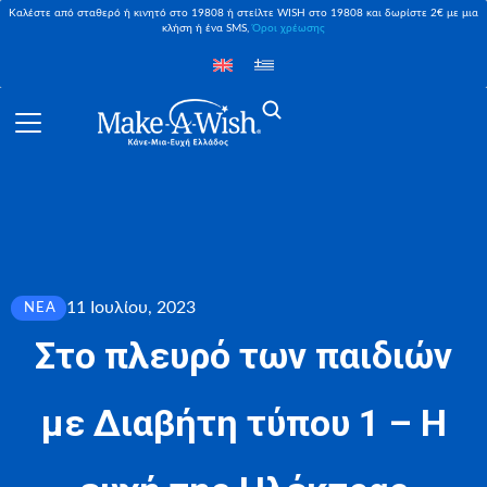
Καλέστε από σταθερό ή κινητό στο 19808 ή στείλτε WISH στο 19808 και δωρίστε 2€ με μια
κλήση ή ένα SMS,
Όροι χρέωσης
11 Ιουλίου, 2023
ΝΈΑ
Στο πλευρό των παιδιών
με Διαβήτη τύπου 1 – Η