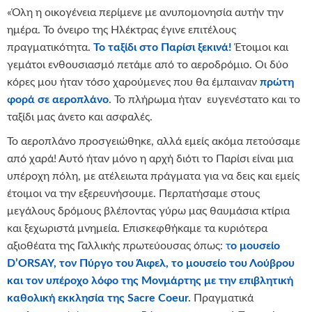
«Όλη η οικογένεια περίμενε με ανυπομονησία αυτήν την
ημέρα. Το όνειρο της Ηλέκτρας έγινε επιτέλους
πραγματικότητα.
Το ταξίδι στο Παρίσι ξεκινά!
Έτοιμοι και
γεμάτοι ενθουσιασμό πετάμε από το αεροδρόμιο. Οι δύο
κόρες μου ήταν τόσο χαρούμενες που θα έμπαιναν
πρώτη
φορά σε αεροπλάνο
. Το πλήρωμα ήταν ευγενέστατο και το
ταξίδι μας άνετο και ασφαλές.
Το αεροπλάνο προσγειώθηκε, αλλά εμείς ακόμα πετούσαμε
από χαρά! Αυτό ήταν μόνο η αρχή διότι το Παρίσι είναι μια
υπέροχη πόλη, με ατέλειωτα πράγματα για να δεις και εμείς
έτοιμοι να την εξερευνήσουμε. Περπατήσαμε στους
μεγάλους δρόμους βλέποντας γύρω μας θαυμάσια κτίρια
και ξεχωριστά μνημεία. Επισκεφθήκαμε τα κυριότερα
αξιοθέατα της Γαλλικής πρωτεύουσας όπως:
τ
ο μουσείο
D’ORSAY, τον Πύργο του Άιφελ, το μουσείο του Λούβρου
και τον υπέροχο λόφο της Μονμάρτης με την επιβλητική
καθολική εκκλησία της Sacre Coeur.
Πραγματικά