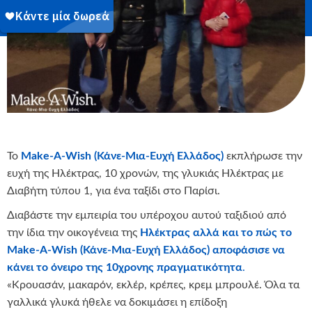
Το
Make-A-Wish (Κάνε-Μια-Ευχή Ελλάδος)
εκπλήρωσε την
ευχή της Ηλέκτρας, 10 χρονών, της γλυκιάς Ηλέκτρας με
Διαβήτη τύπου 1, για ένα ταξίδι στο Παρίσι.
Διαβάστε την εμπειρία του υπέροχου αυτού ταξιδιού από
την ίδια την οικογένεια της
Ηλέκτρας αλλά και το πώς το
Make-A-Wish (Κάνε-Μια-Ευχή Ελλάδος) αποφάσισε να
κάνει το όνειρο της 10χρονης πραγματικότητα
.
«Κρουασάν, μακαρόν, εκλέρ, κρέπες, κρεμ μπρουλέ. Όλα τα
γαλλικά γλυκά ήθελε να δοκιμάσει η επίδοξη