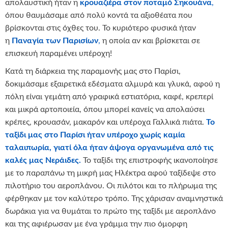
απολαυστική ήταν η
κρουαζιέρα στον ποταμό Σηκουάνα
,
όπου θαυμάσαμε από πολύ κοντά τα αξιοθέατα που
βρίσκονται στις όχθες του. Το κυριότερο φυσικά ήταν
η
Παναγία των Παρισίων
,
η οποία αν και βρίσκεται σε
επισκευή παραμένει υπέροχη!
Κατά τη διάρκεια της παραμονής μας στο Παρίσι,
δοκιμάσαμε εξαιρετικά εδέσματα αλμυρά και γλυκά, αφού η
πόλη είναι γεμάτη από γραφικά εστιατόρια, καφέ, κρεπερί
και μικρά αρτοποιεία, όπου μπορεί κανείς να απολαύσει
κρέπες, κρουασάν, μακαρόν και υπέροχα Γαλλικά πιάτα.
Το
ταξίδι μας στο Παρίσι ήταν υπέροχο χωρίς καμία
ταλαιπωρία, γιατί όλα ήταν άψογα οργανωμένα από τις
καλές μας Νεράιδες.
Το ταξίδι της επιστροφής ικανοποίησε
με το παραπάνω τη μικρή μας Ηλέκτρα αφού ταξίδεψε στο
πιλοτήριο του αεροπλάνου. Οι πιλότοι και το πλήρωμα της
φέρθηκαν με τον καλύτερο τρόπο. Της χάρισαν αναμνηστικά
δωράκια για να θυμάται το πρώτο της ταξίδι με αεροπλάνο
και της αφιέρωσαν με ένα γράμμα την πιο όμορφη