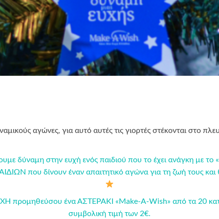
αμικούς αγώνες, για αυτό αυτές τις γιορτές στέκονται στο πλ
ε δύναμη στην ευχή ενός παιδιού που το έχει ανάγκη με το «Α
ΙΔΙΩΝ που δίνουν έναν απαιτητικό αγώνα για τη ζωή τους και θ
YXH προμηθεύσου ένα ΑΣΤΕΡΑΚΙ «Make-A-Wish» από τα 20 κα
συμβολική τιμή των 2€.