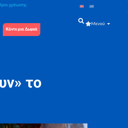
́ροι χρέωσης
Μενού
Κάντε μια Δωρεά
υν» το