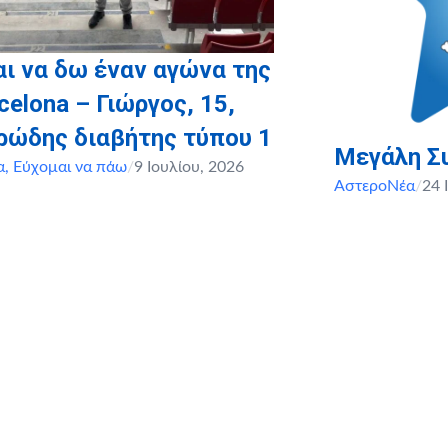
ι να δω έναν αγώνα της
celona – Γιώργος, 15,
ρώδης διαβήτης τύπου 1
Μεγάλη Σ
α
,
Εύχομαι να πάω
/
9 Ιουλίου, 2026
ΑστεροΝέα
/
24 