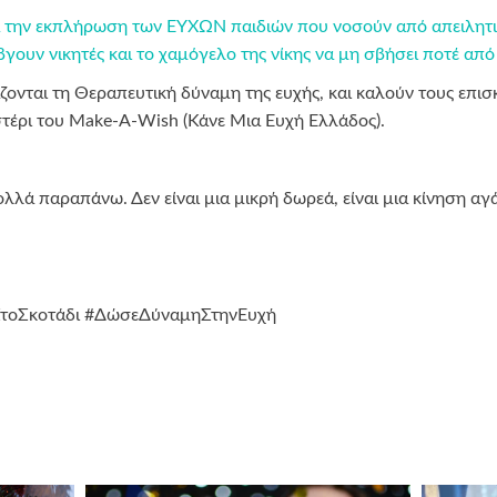
α την εκπλήρωση των ΕΥΧΩΝ παιδιών που νοσούν από απειλητικέ
γουν νικητές και το χαμόγελο της νίκης να μη σβήσει ποτέ απ
νται τη Θεραπευτική δύναμη της ευχής, και καλούν τους επι
τέρι του Make-A-Wish (Κάνε Μια Ευχή Ελλάδος).
πολλά παραπάνω. Δεν είναι μια μικρή δωρεά, είναι μια κίνηση α
τοΣκοτάδι #ΔώσεΔύναμηΣτηνΕυχή