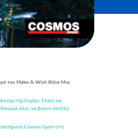
ευρό του Make-A-Wish (Κάνε Μια
στέρι της Ευχής». Ελάτε να
έλουμε όλοι, να βγουν νικητές!
ταστήματα Cosmos Sport στη