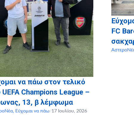
Εύχομα
FC Bar
σακχα
ΑστεροΝέ
ομαι να πάω στον τελικό
 UEFA Champions League –
μωνας, 13, β λέμφωμα
ροΝέα
,
Εύχομαι να πάω
/
17 Ιουλίου, 2026