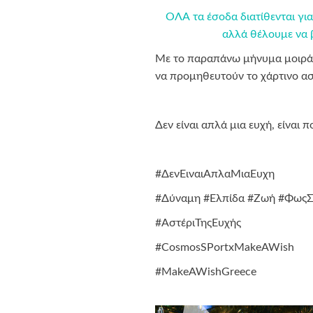
ΟΛΑ τα έσοδα διατίθενται γι
αλλά θέλουμε να β
Με το παραπάνω μήνυμα μοιράζο
να προμηθευτούν το χάρτινο ασ
Δεν είναι απλά μια ευχή, είναι 
#ΔενΕιναιΑπλαΜιαΕυχη
#Δύναμη #Ελπίδα #Ζωή #ΦωςΣ
#ΑστέριΤηςΕυχής
#CosmosSPortxMakeAWish
#MakeAWishGreece