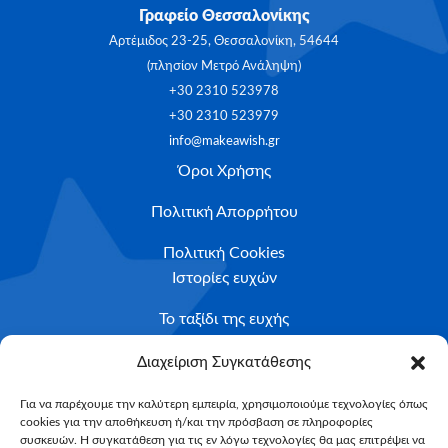
Γραφείο Θεσσαλονίκης
Αρτέμιδος 23-25, Θεσσαλονίκη, 54644
(πλησίον Μετρό Ανάληψη)
+30 2310 523978
+30 2310 523979
info@makeawish.gr
Όροι Χρήσης
Πολιτική Απορρήτου
Πολιτική Cookies
Ιστορίες ευχών
Το ταξίδι της ευχής
Κριτήρια Καταλληλότητας
Διαχείριση Συγκατάθεσης
Υποβολή Αιτήματος
Για να παρέχουμε την καλύτερη εμπειρία, χρησιμοποιούμε τεχνολογίες όπως
cookies για την αποθήκευση ή/και την πρόσβαση σε πληροφορίες
NEWSLETTER
συσκευών. Η συγκατάθεση για τις εν λόγω τεχνολογίες θα μας επιτρέψει να