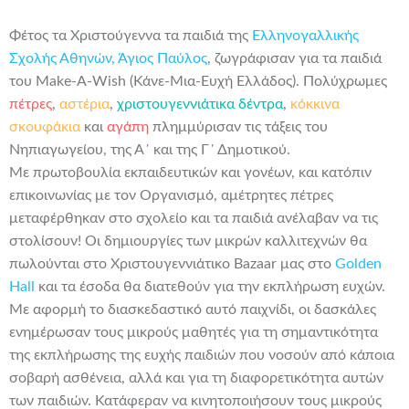
Φέτος τα Χριστούγεννα τα παιδιά της
Ελληνογαλλικής
Σχολής Αθηνών, Άγιος Παύλος
, ζωγράφισαν για τα παιδιά
του Make-A-Wish (Κάνε-Μια-Ευχή Ελλάδος). Πολύχρωμες
πέτρες
,
αστέρια
,
χριστουγεννιάτικα δέντρα
,
κόκκινα
σκουφάκια
και
αγάπη
πλημμύρισαν τις τάξεις του
Νηπιαγωγείου, της Α΄ και της Γ΄ Δημοτικού.
Με πρωτοβουλία εκπαιδευτικών και γονέων, και κατόπιν
επικοινωνίας με τον Οργανισμό, αμέτρητες πέτρες
μεταφέρθηκαν στο σχολείο και τα παιδιά ανέλαβαν να τις
στολίσουν! Οι δημιουργίες των μικρών καλλιτεχνών θα
πωλούνται στο Χριστουγεννιάτικο Bazaar μας στο
Golden
Hall
και τα έσοδα θα διατεθούν για την εκπλήρωση ευχών.
Με αφορμή το διασκεδαστικό αυτό παιχνίδι, οι δασκάλες
ενημέρωσαν τους μικρούς μαθητές για τη σημαντικότητα
της εκπλήρωσης της ευχής παιδιών που νοσούν από κάποια
σοβαρή ασθένεια, αλλά και για τη διαφορετικότητα αυτών
των παιδιών. Κατάφεραν να κινητοποιήσουν τους μικρούς