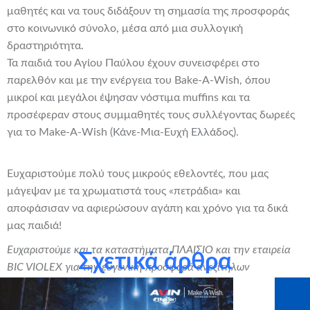
μαθητές και να τους διδάξουν τη σημασία της προσφοράς
στο κοινωνικό σύνολο, μέσα από μια συλλογική
δραστηριότητα.
Τα παιδιά του Αγίου Παύλου έχουν συνεισφέρει στο
παρελθόν και με την ενέργεια του Bake-A-Wish, όπου
μικροί και μεγάλοι έψησαν νόστιμα muffins και τα
προσέφεραν στους συμμαθητές τους συλλέγοντας δωρεές
για το Make-A-Wish (Κάνε-Μια-Ευχή Ελλάδος).
Ευχαριστούμε πολύ τους μικρούς εθελοντές, που μας
μάγεψαν με τα χρωματιστά τους «πετράδια» και
αποφάσισαν να αφιερώσουν αγάπη και χρόνο για τα δικά
μας παιδιά!
Ευχαριστούμε και τα καταστήματα ΠΛΑΙΣΙΟ και την εταιρεία
Σχετικά άρθρα
BIC VIOLEX για την ευγενική προσφορά ανεξίτηλων
μαρκαδόρων.