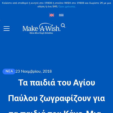
Καλέστε από σταθερό ή κινητό στο 19808 ή στείλτε WISH στο 19808 και δωρίστε 2€ με μια
κλήση ή ένα SMS,
Όροι χρέωσης
23 Νοεμβρίου, 2018
ΝΈΑ
Τα παιδιά του Αγίου
Παύλου ζωγραφίζουν για