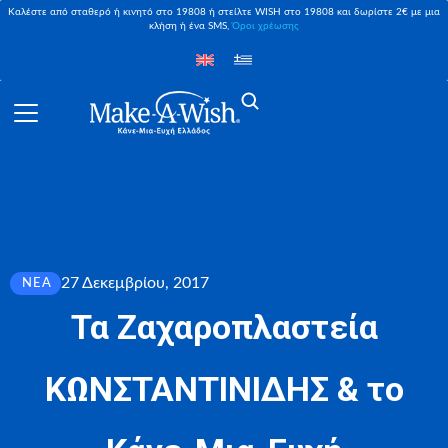
Καλέστε από σταθερό ή κινητό στο 19808 ή στείλτε WISH στο 19808 και δωρίστε 2€ με μια
κλήση ή ένα SMS,
Όροι χρέωσης
27 Δεκεμβρίου, 2017
ΝΈΑ
Τα Ζαχαροπλαστεία
ΚΩΝΣΤΑΝΤΙΝΙΔΗΣ & τo