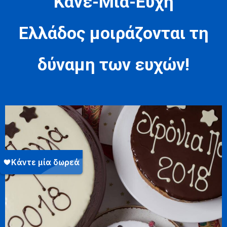
Κάνε-Μια-Ευχή
Ελλάδος μοιράζονται τη
δύναμη των ευχών!