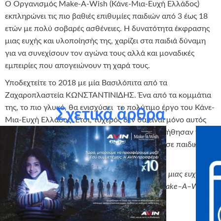
Ο Οργανισμός Make-A-Wish (Κάνε-Μια-Ευχή Ελλάδος)
εκπληρώνει τις πιο βαθιές επιθυμίες παιδιών από 3 έως 18
ετών με πολύ σοβαρές ασθένειες. Η δυνατότητα έκφρασης
μιας ευχής και υλοποίησής της, χαρίζει στα παιδιά δύναμη
για να συνεχίσουν τον αγώνα τους αλλά και μοναδικές
εμπειρίες που απογειώνουν τη χαρά τους.
Υποδεχτείτε το 2018 με μία Βασιλόπιτα από τα
Ζαχαροπλαστεία ΚΩΝΣΤΑΝΤΙΝΙΔΗΣ. Ένα από τα κομμάτια
της, το πιο γλυκό, θα ενισχύσει το πολύτιμο έργο του Κάνε-
Σχετικά άρθρα
Μια-Ευχή Ελλάδος. Έτσι, τυχερός δεν θα είναι μόνο αυτός
που θα κερδίσει το φλουρί, αλλά όλοι γιατί βοήθησαν να
ζωγραφιστούν ακόμα περισσότερα χαμόγελα σε παιδικά
προσωπάκια.
Την Πρωτοχρονιά του 2018 μοιράσου τη δύναμη μιας ευχής
με
τα Ζαχαροπλαστεία ΚΩΝΣΤΑΝΤΙΝΙΔΗΣ και το
Make
–
A
–
Wish