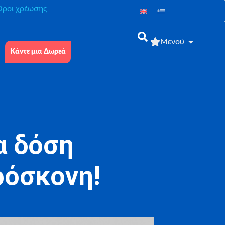
́ροι χρέωσης
Μενού
Κάντε μια Δωρεά
α δόση
ρόσκονη!