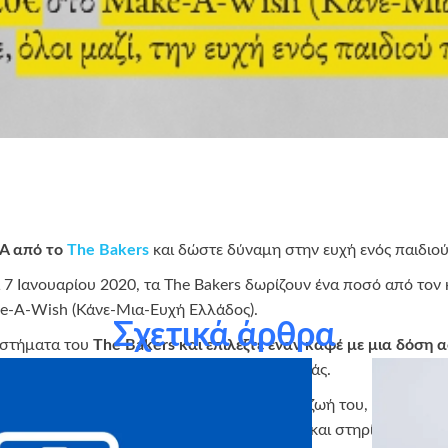
A από το
The Bakers
και δώστε δύναμη στην ευχή ενός παιδιού
 7 Ιανουαρίου 2020, τα The Bakers δωρίζουν ένα ποσό από τον
ke-A-Wish (Κάνε-Μια-Ευχή Ελλάδος).
Σχετικά άρθρα
αστήματα του
The Bakers και επιλέξτε έναν καφέ με μια δόση
α έχει μια γλύκα από την χαρά της προσφοράς.
την ευκαιρία σε ένα παιδί που παλεύει για τη ζωή του, να πιστέ
καλά. Περάστε μια βόλτα από τα The Bakers και στηρίξτε μαζί το