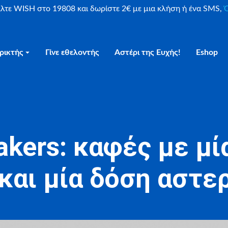
είλτε WISH στο 19808 και δωρίστε 2€ με μια κλήση ή ένα SMS,
Ο
ρικτής
Γίνε εθελοντής
Αστέρι της Ευχής!
Eshop
akers: καφές με μί
 και μία δόση αστε