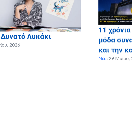
11 χρόνια
 Δυνατό Λυκάκι
μόδα συνα
νίου, 2026
και την κ
Νέα
/
29 Μαΐου,