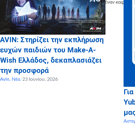
απολαμβάνοντας έναν καφέ.
AVIN: Στηρίζει την εκπλήρωση
ευχών παιδιών του Make-A-
Wish Ελλάδος, δεκαπλασιάζει
την προσφορά
Avin
,
Νέα
/
23 Ιουνίου, 2026
Για
Yu
μα
Αστε