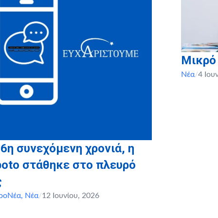
Μικρό
Νέα
/
4 Ιου
 6η συνεχόμενη χρονιά, η
boto στάθηκε στο πλευρό
ς
ροΝέα
,
Νέα
/
12 Ιουνίου, 2026