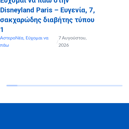
Εύχομαι να πάω στην
Disneyland Paris – Ευγενία, 7,
σακχαρώδης διαβήτης τύπου
1
ΑστεροΝέα
,
Εύχομαι να
7 Αυγούστου,
/
πάω
2026