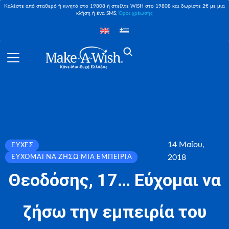
Καλέστε από σταθερό ή κινητό στο 19808 ή στείλτε WISH στο 19808 και δωρίστε 2€ με μια
κλήση ή ένα SMS,
Όροι χρέωσης
14 Μαΐου,
ΕΥΧΈΣ
2018
ΕΎΧΟΜΑΙ ΝΑ ΖΉΣΩ ΜΙΑ ΕΜΠΕΙΡΊΑ
Θεοδόσης, 17… Εύχομαι να
ζήσω την εμπειρία του