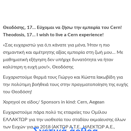
Θεοδόσης, 17… Εύχομαι να ζήσω την εμπειρία του Cern!
Theodosis, 17… I wish to live a Cern experience!
«Σας ευχαριστώ για ό,τι κάνατε για μένα. Ήταν η πιο
σημαντική και αμέτρητης αξίας εμπειρία στη ζωή μου… Με
μαθηματική εξήγηση δεν υπήρχε δυνατότητα να ήταν
καλύτερη η ευχή μου!», Θεοδόσης
Ευχαριστούμε θερμά τους Γιώργο και Κώστα Ιακωβίδη για
την πολύτιμη βοήθειά τους στην πραγματοποίηση της ευχής
του Θεοδόση!
Χορηγοί σε είδος/ Sponsors in kind: Cern, Aegean
Ευχαριστούμε πάρα πολύ τις εταιρείες του Ομίλου
ΕΛΛΑΚΤΩΡ για την υιοθεσία του σταδίου εκμαίευσης όλων
των Ευχών για το 2018 (ΑΚΤΩΡ Α.Τ.Ε., ΗΛΕΚΤΩΡ Α.Ε.,