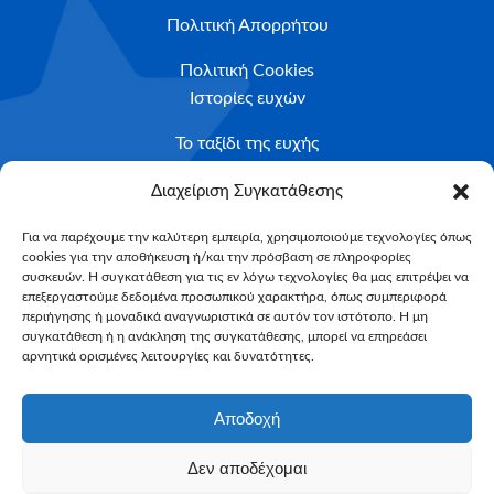
Πολιτική Απορρήτου
Πολιτική Cookies
Ιστορίες ευχών
Το ταξίδι της ευχής
Κριτήρια Καταλληλότητας
Διαχείριση Συγκατάθεσης
Υποβολή Αιτήματος
Για να παρέχουμε την καλύτερη εμπειρία, χρησιμοποιούμε τεχνολογίες όπως
cookies για την αποθήκευση ή/και την πρόσβαση σε πληροφορίες
NEWSLETTER
συσκευών. Η συγκατάθεση για τις εν λόγω τεχνολογίες θα μας επιτρέψει να
Email*
επεξεργαστούμε δεδομένα προσωπικού χαρακτήρα, όπως συμπεριφορά
περιήγησης ή μοναδικά αναγνωριστικά σε αυτόν τον ιστότοπο. Η μη
συγκατάθεση ή η ανάκληση της συγκατάθεσης, μπορεί να επηρεάσει
αρνητικά ορισμένες λειτουργίες και δυνατότητες.
Αποδοχή
Δεν αποδέχομαι