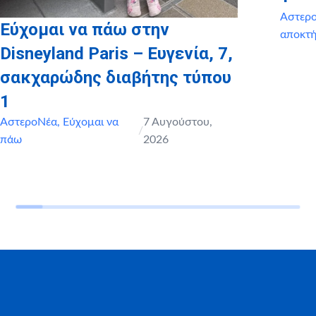
Αστερ
Εύχομαι να πάω στην
αποκτ
Disneyland Paris – Ευγενία, 7,
σακχαρώδης διαβήτης τύπου
1
ΑστεροΝέα
,
Εύχομαι να
7 Αυγούστου,
/
πάω
2026