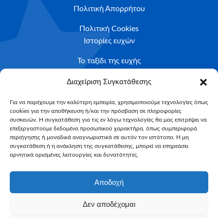
Πολιτική Απορρήτου
Πολιτική Cookies
Ιστορίες ευχών
Το ταξίδι της ευχής
Κριτήρια Καταλληλότητας
Διαχείριση Συγκατάθεσης
Υποβολή Αιτήματος
Για να παρέχουμε την καλύτερη εμπειρία, χρησιμοποιούμε τεχνολογίες όπως
cookies για την αποθήκευση ή/και την πρόσβαση σε πληροφορίες
NEWSLETTER
συσκευών. Η συγκατάθεση για τις εν λόγω τεχνολογίες θα μας επιτρέψει να
Email*
επεξεργαστούμε δεδομένα προσωπικού χαρακτήρα, όπως συμπεριφορά
περιήγησης ή μοναδικά αναγνωριστικά σε αυτόν τον ιστότοπο. Η μη
συγκατάθεση ή η ανάκληση της συγκατάθεσης, μπορεί να επηρεάσει
αρνητικά ορισμένες λειτουργίες και δυνατότητες.
Αποδοχή
Δεν αποδέχομαι
Make-A-Wish Greece © 2025