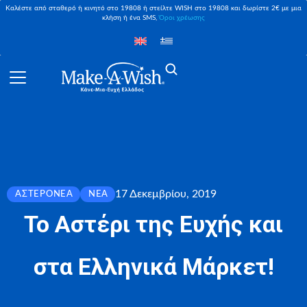
Καλέστε από σταθερό ή κινητό στο 19808 ή στείλτε WISH στο 19808 και δωρίστε 2€ με μια
κλήση ή ένα SMS,
Όροι χρέωσης
17 Δεκεμβρίου, 2019
ΑΣΤΕΡΟΝΈΑ
ΝΈΑ
Το Αστέρι της Ευχής και
στα Ελληνικά Μάρκετ!