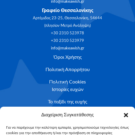
info@makeawish.gr
Γραφείο Θεσσαλονίκης
Αρτέμιδος 23-25, Θεσσαλονίκη, 54644
(πλησίον Μετρό Ανάληψη)
+30 2310 523978
+30 2310 523979
info@makeawish.gr
Όροι Χρήσης
Πολιτική Απορρήτου
Πολιτική Cookies
Ιστορίες ευχών
Το ταξίδι της ευχής
Κριτήρια Καταλληλότητας
Διαχείριση Συγκατάθεσης
Υποβολή Αιτήματος
Για να παρέχουμε την καλύτερη εμπειρία, χρησιμοποιούμε τεχνολογίες όπως
cookies για την αποθήκευση ή/και την πρόσβαση σε πληροφορίες
NEWSLETTER