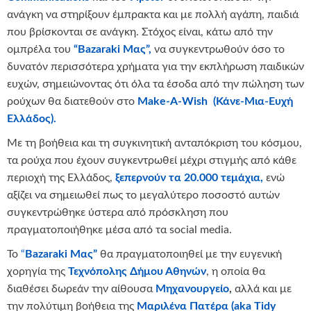
ανάγκη να στηρίξουν έμπρακτα και με πολλή αγάπη, παιδιά
που βρίσκονται σε ανάγκη. Στόχος είναι, κάτω από την
ομπρέλα του
“Βazaraki Μας”,
να συγκεντρωθούν όσο το
δυνατόν περισσότερα χρήματα για την εκπλήρωση παιδικών
ευχών, σημειώνοντας ότι όλα τα έσοδα από την πώληση των
ρούχων θα διατεθούν στο
Make-A-Wish (Κάνε-Μια-Ευχή
Ελλάδος).
Με τη βοήθεια και τη συγκινητική ανταπόκριση του κόσμου,
τα ρούχα που έχουν συγκεντρωθεί μέχρι στιγμής από κάθε
περιοχή της Ελλάδος,
ξεπερνούν τα 20.000 τεμάχια,
ενώ
αξίζει να σημειωθεί πως το μεγαλύτερο ποσοστό αυτών
συγκεντρώθηκε ύστερα από πρόσκληση που
πραγματοποιήθηκε μέσα από τα social media.
Το
“
Bazaraki
Μας
”
θα πραγματοποιηθεί με την ευγενική
χορηγία της
Τεχνόπολης Δήμου Αθηνών
, η οποία θα
διαθέσει δωρεάν την αίθουσα
Μηχανουργείο
,
αλλά και με
την πολύτιμη βοήθεια της
Μαριλένα
Πατέρα (aka Tidy