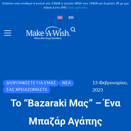
Καλέστε από σταθερό ή κινητό στο 19808 ή στείλτε WISH στο 19808 και δωρίστε 2€ με μια
κλήση ή ένα SMS,
Όροι χρέωσης
13 Φεβρουαρίου,
ΔΙΟΡΓΑΝΏΣΤΕ ΓΙΑ ΕΜΆΣ
ΝΈΑ
2023
ΣΑΣ ΧΡΕΙΑΖΌΜΑΣΤΕ
To “Bazaraki Μας” – Ένα
Μπαζάρ Αγάπης