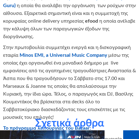
Guru)
η οποία θα αναλάβει την οργάνωση των ρούχων στην
αίθουσα. Εξαιρετικά σημαντική είναι και η συμμετοχή της
κορυφαίας online delivery υπηρεσίας
efood
η οποία ανέλαβε
την κάλυψη όλων των παραγωγικών έξοδων της
διοργάνωσης.
Στην πρωτοβουλία συμμετέχει ενεργά και η δισκογραφική
εταιρία
Minos EMI, a Universal Music Company
μέσω της
οποίας έχει οργανωθεί ένα μοναδικό διήμερο με live
εμφανίσεις από τις αγαπημένες τραγουδίστριες Αναστασία &
Άσπα που θα τραγουδήσουν το Σάββατο στις 17.00 και
Marseaux & Joanne τις οποίες θα απολαύσουμε την
Κυριακή, την ίδια ώρα. Τέλος, ο παραγωγός και DJ, Βασίλης
Κουμεντάκος θα βρίσκεται στα decks όλο το
Σαββατοκύριακο διασκεδάζοντας τους επισκέπτες με τις
μουσικές του επιλογές!
Σχετικά άρθρα
Το πρόγραμμα λειτουργίας του Bazaar: