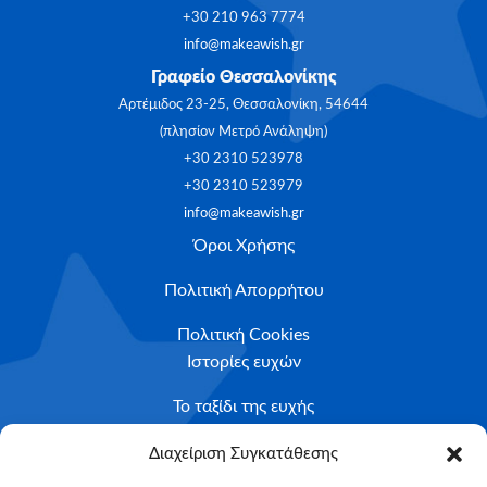
+30 210 963 7774
info@makeawish.gr
Γραφείο Θεσσαλονίκης
Αρτέμιδος 23-25, Θεσσαλονίκη, 54644
(πλησίον Μετρό Ανάληψη)
+30 2310 523978
+30 2310 523979
info@makeawish.gr
Όροι Χρήσης
Πολιτική Απορρήτου
Πολιτική Cookies
Ιστορίες ευχών
Το ταξίδι της ευχής
Κριτήρια Καταλληλότητας
Διαχείριση Συγκατάθεσης