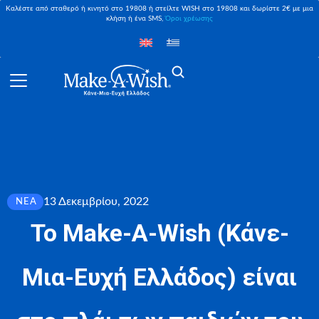
Καλέστε από σταθερό ή κινητό στο 19808 ή στείλτε WISH στο 19808 και δωρίστε 2€ με μια
κλήση ή ένα SMS,
Όροι χρέωσης
13 Δεκεμβρίου, 2022
ΝΈΑ
Το Make-A-Wish (Κάνε-
Μια-Ευχή Ελλάδος) είναι