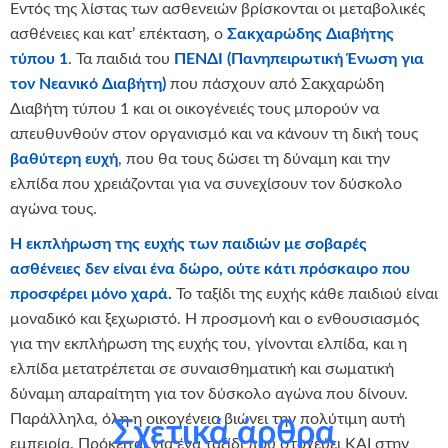
Εντός της λίστας των ασθενειών βρίσκoνται οι μεταβολικές
ασθένειες και κατ’ επέκταση, ο
Σακχαρώδης Διαβήτης
τύπου 1
. Τα παιδιά του
ΠΕΝΔΙ (Πανηπειρωτική Ένωση για
τον Νεανικό Διαβήτη)
που πάσχουν από Σακχαρώδη
Διαβήτη τύπου 1 και οι οικογένειές τους μπορούν να
απευθυνθούν στον οργανισμό και να κάνουν τη δική τους
βαθύτερη ευχή
, που θα τους δώσει τη δύναμη και την
ελπίδα που χρειάζονται για να συνεχίσουν τον δύσκολο
αγώνα τους.
Η εκπλήρωση της ευχής των παιδιών με σοβαρές
ασθένειες δεν είναι ένα δώρο, ούτε κάτι πρόσκαιρο που
προσφέρει μόνο χαρά.
Το ταξίδι της ευχής κάθε παιδιού είναι
μοναδικό και ξεχωριστό. Η προσμονή και ο ενθουσιασμός
για την εκπλήρωση της ευχής του, γίνονται ελπίδα, και η
ελπίδα μετατρέπεται σε συναισθηματική και σωματική
δύναμη απαραίτητη για τον δύσκολο αγώνα που δίνουν.
Παράλληλα, όλη η οικογένεια βιώνει την πολύτιμη αυτή
Σχετικά άρθρα
εμπειρία. Πρόκειται για ένα ταξίδι που στοχεύει ΚΑΙ στην