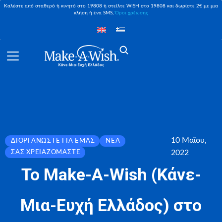
Καλέστε από σταθερό ή κινητό στο 19808 ή στείλτε WISH στο 19808 και δωρίστε 2€ με μια
κλήση ή ένα SMS,
Όροι χρέωσης
10 Μαΐου,
ΔΙΟΡΓΑΝΏΣΤΕ ΓΙΑ ΕΜΆΣ
ΝΈΑ
2022
ΣΑΣ ΧΡΕΙΑΖΌΜΑΣΤΕ
Το Make-A-Wish (Κάνε-
Μια-Ευχή Ελλάδος) στο