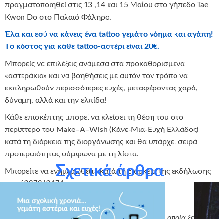
πραγματοποιηθεί στις 13 ,14 και 15 Μαΐου στο γήπεδο Tae
Kwon Do στο Παλαιό Φάληρο.
Έλα και εσύ να κάνεις ένα tattoo γεμάτο νόημα και αγάπη!
Tο κόστος για κάθε tattoo-αστέρι είναι 20€.
Μπορείς να επιλέξεις ανάμεσα στα προκαθορισμένα
«αστεράκια» και να βοηθήσεις με αυτόν τον τρόπο να
εκπληρωθούν περισσότερες ευχές, μεταφέροντας χαρά,
δύναμη, αλλά και την ελπίδα!
Κάθε επισκέπτης μπορεί να κλείσει τη θέση του στο
περίπτερο του Make–A–Wish (Κάνε-Μια-Ευχή Ελλάδος)
κατά τη διάρκεια της διοργάνωσης και θα υπάρχει σειρά
προτεραιότητας σύμφωνα με τη λίστα.
Σχετικά άρθρα
Μπορείτε να ενημερωθείτε κατά τη διάρκεια της εκδήλωσης
στο
6907249474.
(Υπάρχει εισιτήριο συμμετοχής για το φεστιβάλ η οποία ξεκινά