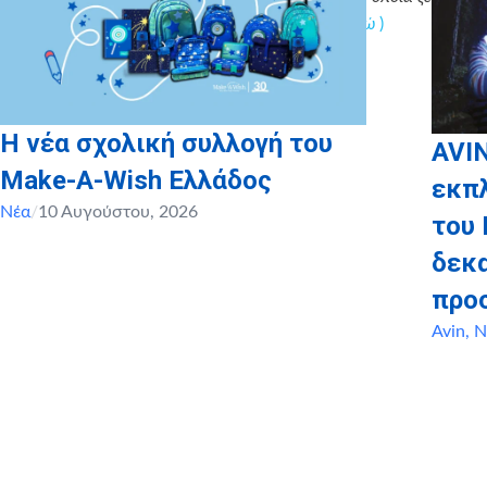
από τα 10€. Δείτε περισσότερες πληροφορίες
εδώ
)
Η νέα σχολική συλλογή του
AVIN
Make-A-Wish Ελλάδος
εκπ
Νέα
/
10 Αυγούστου, 2026
του 
δεκα
προ
Avin
,
Ν