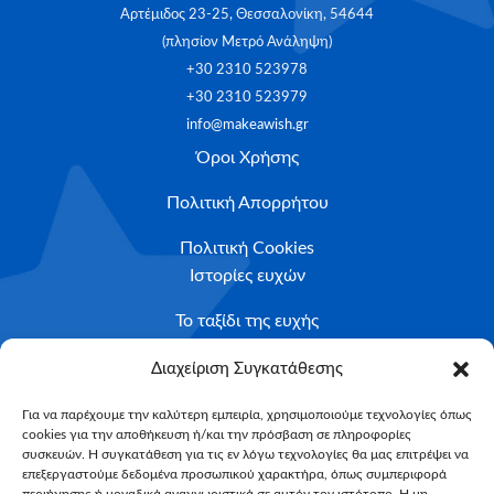
Αρτέμιδος 23-25, Θεσσαλονίκη, 54644
(πλησίον Μετρό Ανάληψη)
+30 2310 523978
+30 2310 523979
info@makeawish.gr
Όροι Χρήσης
Πολιτική Απορρήτου
Πολιτική Cookies
Ιστορίες ευχών
Το ταξίδι της ευχής
Κριτήρια Καταλληλότητας
Διαχείριση Συγκατάθεσης
Υποβολή Αιτήματος
Για να παρέχουμε την καλύτερη εμπειρία, χρησιμοποιούμε τεχνολογίες όπως
cookies για την αποθήκευση ή/και την πρόσβαση σε πληροφορίες
NEWSLETTER
συσκευών. Η συγκατάθεση για τις εν λόγω τεχνολογίες θα μας επιτρέψει να
Email*
επεξεργαστούμε δεδομένα προσωπικού χαρακτήρα, όπως συμπεριφορά