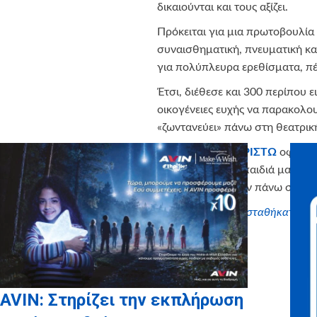
δικαιούνται και τους αξίζει.
Πρόκειται για μια πρωτοβουλία 
συναισθηματική, πνευματική κ
για πολύπλευρα ερεθίσματα, π
Έτσι, διέθεσε και 300 περίπου ε
οικογένειες ευχής να παρακολο
«ζωντανεύει» πάνω στη θεατρικ
Ένα θερμό
ΕΥΧΑΡΙΣΤΩ
οφείλο
την ευκαιρία στα παιδιά μας κα
και να αποκτήσουν πάνω στη θεα
Ευχαριστούμε που σταθήκατε δίπλ
AVIN: Στηρίζει την εκπλήρωση