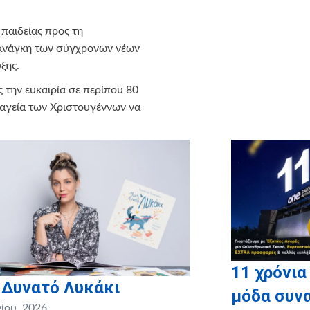
 παιδείας προς τη
 ανάγκη των σύγχρονων νέων
ξης.
ς την ευκαιρία σε περίπου 80
μαγεία των Χριστουγέννων να
νητική αυτή κίνηση, που έδωσε
α περάσουν ποιοτικό χρόνο μαζί
ές, αναμνήσεις και εικόνες!
11 χρόνια
 Δυνατό Λυκάκι
μόδα συνα
νίου, 2026