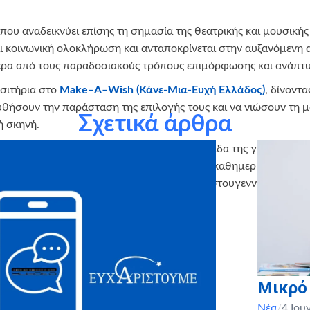
που αναδεικνύει επίσης τη σημασία της θεατρικής και μουσικής
αι κοινωνική ολοκλήρωση και ανταποκρίνεται στην αυξανόμενη
έρα από τους παραδοσιακούς τρόπους επιμόρφωσης και ανάπτυ
ισιτήρια στο
Make
–
A
–
Wish
(Κάνε-Μια-Ευχή Ελλάδος)
, δίνοντα
υθήσουν την παράσταση της επιλογής τους και να νιώσουν τη 
Σχετικά άρθρα
ή σκηνή.
υμε στην EUROBANK και ολόκληρη την ομάδα της για τη συγκι
ι τις οικογένειές τους να «ξεφύγουν» από την καθημερινότητα, ν
τρική σκηνή και απέκτησαν μοναδικές Χριστουγεννιάτικες στιγμ
α σε εμάς και τα παιδιά μας!
Μικρό
Νέα
/
4 Ιου