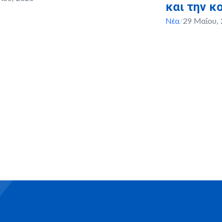
και την κ
Νέα
/
29 Μαΐου,