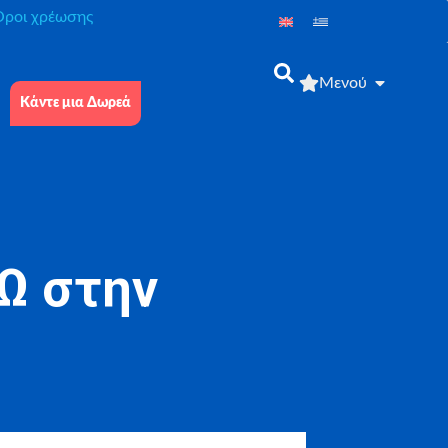
́ροι χρέωσης
Μενού
Κάντε μια Δωρεά
Ω στην