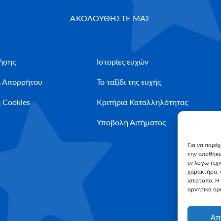
ΑΚΟΛΟΥΘΗΣΤΕ ΜΑΣ
ήσης
Ιστορίες ευχών
ή Απορρήτου
Το ταξίδι της ευχής
 Cookies
Κριτήρια Καταλληλότητας
Υποβολή Αιτήματος
Για να παρέ
την αποθήκε
εν λόγω τεχ
χαρακτήρα, 
ιστότοπο. Η
αρνητικά ορι
Απ