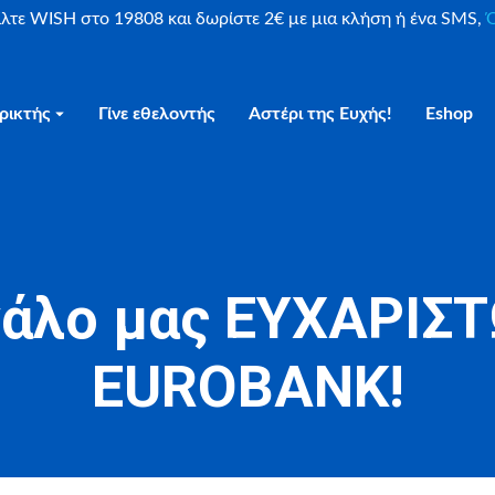
είλτε WISH στο 19808 και δωρίστε 2€ με μια κλήση ή ένα SMS,
Ο
ρικτής
Γίνε εθελοντής
Αστέρι της Ευχής!
Eshop
γάλο μας ΕΥΧΑΡΙΣΤ
EUROBANK!