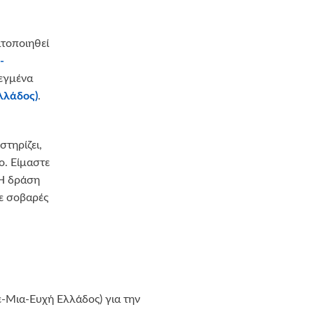
ατοποιηθεί
-
λεγμένα
λλάδος)
.
τηρίζει,
o. Είμαστε
 Η δράση
με σοβαρές
ε-Μια-Ευχή Ελλάδος) για την