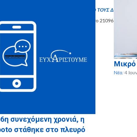
α πρέπει να υπάρχει υπεύθυνη δήλωση ΚΑΙ ΑΠΟ ΤΟΥΣ ΔΥΟ ΓΟΝΕΙΣ
ία μπορείτε να επικοινωνήσετε μαζί μας στο 2109637660 (εσω
Μικρό
Νέα
/
4 Ιου
 6η συνεχόμενη χρονιά, η
boto στάθηκε στο πλευρό