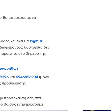
ου θα μπορέσουμε να
άδος και εκεί θα
τηρηθεί
νδιαφέροντος, δυστυχώς, δεν
παραίτητα στο 3ήμερο της
λαιπωρηθώ?
9396
και
6946856934
(μόνο
ς προσέλευσης.
 την προσέλευσή σας στα
ερο θα σας ενημερώσουμε