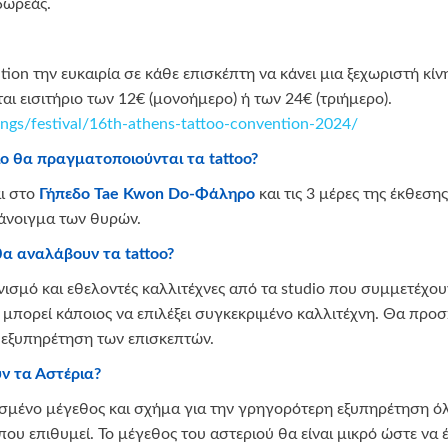
δωρεάς.
ion την ευκαιρία σε κάθε επισκέπτη να κάνει μια ξεχωριστή κίν
ι εισιτήριο των 12€ (μονοήμερο) ή των 24€ (τριήμερο).
gs/festival/16th-athens-tattoo-convention-2024/
είο θα πραγματοποιούνται τα tattoo?
αι στο
Γήπεδο
Tae Kwon Do-Φάληρο
και τις 3 μέρες της έκθεσης
 άνοιγμα των θυρών.
 θα αναλάβουν τα tattoo?
νισμό και εθελοντές καλλιτέχνες από τα studio που συμμετέχο
 μπορεί κάποιος να επιλέξει συγκεκριμένο καλλιτέχνη. Θα πρ
ην εξυπηρέτηση των επισκεπτών.
υν τα Αστέρια?
σμένο μέγεθος και σχήμα για την γρηγορότερη εξυπηρέτηση ό
 που επιθυμεί. Το μέγεθος του αστεριού θα είναι μικρό ώστε να