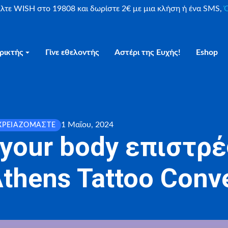
είλτε WISH στο 19808 και δωρίστε 2€ με μια κλήση ή ένα SMS,
Ο
ρικτής
Γίνε εθελοντής
Αστέρι της Ευχής!
Eshop
1 Μαΐου, 2024
ΧΡΕΙΑΖΌΜΑΣΤΕ
 your body επιστρ
thens Tattoo Conv