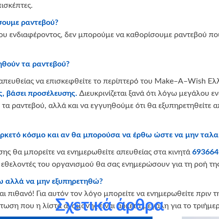
ισκέπτες.
ίσουμε ραντεβού?
ου ενδιαφέροντος, δεν μπορούμε να καθορίσουμε ραντεβού π
ηθούν τα ραντεβού?
 απευθείας να επισκεφθείτε το περίπτερό του Make–A–Wish Ελλ
ς, βάσει προσέλευσης.
Διευκρινίζεται ξανά ότι λόγω μεγάλου ε
α ραντεβού, αλλά και να εγγυηθούμε ότι θα εξυπηρετηθείτε α
αρκετό κόσμο και αν θα μπορούσα να έρθω ώστε να μην τα
θεσης θα μπορείτε να ενημερωθείτε απευθείας στα κινητά
693664
υ εθελοντές του οργανισμού θα σας ενημερώσoυν για τη ροή τη
θω αλλά να μην εξυπηρετηθώ?
αι πιθανό! Για αυτόν τον λόγο μπορείτε να ενημερωθείτε πριν
Σχετικά άρθρα
ωση που η λίστα αναμονής είναι αρκετά μεγάλη για το τριήμ