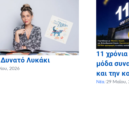
.
τ. 110)
11 χρόνια
 Δυνατό Λυκάκι
μόδα συνα
νίου, 2026
και την κ
Νέα
/
29 Μαΐου,