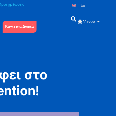
́ροι χρέωσης
Μενού
Κάντε μια Δωρεά
έφει στο
ention!