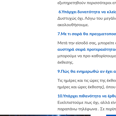
εξυπηρετηθούν περισσότεροι επ
6.Υπάρχει δυνατότητα να κλε
Δυστυχώς όχι. Λόγω του μεγάλ
ακολουθήσουμε.
7.Με τι σειρά θα πραγματοποι
Μετά την είσοδό σας, μπορείτε
αυστηρά σειρά προτεραιότητα
μπορούμε να προ-καθορίσουμε τ
έκθεσης.
9.Πώς θα ενημερωθώ αν έχει 
Tις ημέρες και τις ώρες της έκ
ημέρες και ώρες έκθεσης), όπο
10.Υπάρχει πιθανότητα να έρ
Ευελπιστούμε πως όχι, αλλά είν
παραπάνω τηλέφωνα . Σε περίπτ
εγκαίρως.