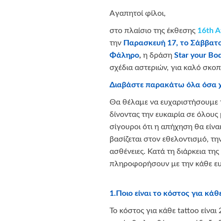
Aγαπητοί φίλοι,
στο πλαίσιο της έκθεσης
16th A
την
Παρασκευή 17, το Σάββατο
Φάληρο
,
η δράση
Star your Bo
σχέδια αστεριών, για καλό σκο
Διαβάστε παρακάτω όλα όσα χρε
Θα θέλαμε να ευχαριστήσουμε τ
δίνοντας την ευκαιρία σε όλους
σίγουροι ότι η απήχηση θα είνα
βασίζεται στον εθελοντισμό, τ
ασθένειες. Κατά τη διάρκεια της
πληροφορήσουν με την κάθε ευ
1.Ποιο είναι το κόστος για κάθε
Το κόστος για κάθε tattoo είν