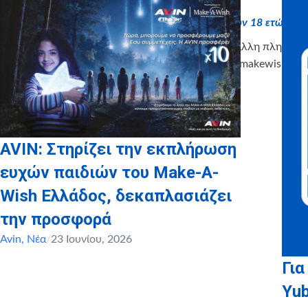
Για παιδιά κάτω των 18 ετών θ
Για οποιαδήποτε άλλη πληροφορ
και fundraising5@makewish.gr.
AVIN: Στηρίζει την εκπλήρωση
ευχών παιδιών του Make-A-
Wish Ελλάδος, δεκαπλασιάζει
την προσφορά
Avin
,
Νέα
/
23 Ιουνίου, 2026
Για
Yu