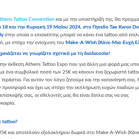
thens Tattoo Convention
και με την υποστήριξή της, θα πραγμ
 18 και την Κυριακή 19 Μαΐου 2024, στο Γήπεδο
Tae Kwon Do
dy
στην οποία ο επισκέπτης μπορεί να κάνει ένα tattoo από επι
πό, με στόχο την ενίσχυση του
Make-A-Wish (Κάνε-Μια-Ευχή Ε
ιάζεται να γνωρίζετε σχετικά με τη διαδικασία!
ην έκθεση Athens Tattoo Εxpo που για άλλη μια φορά μας υποσ
 με ένα συμβολικό ποσό των 25€ να κάνουν ένα ξεχωριστό tatto
ι τεράστια. Για αυτόν τον λόγο ζητούμε και την κατανόησή σας.
ην προσφορά και έχει ως στόχο την εκπλήρωση ευχών παιδιών 
 επίσκεψής σας, οι εθελοντές μας θα είναι δίπλα σας να σας
καιρία.
 tattoo?
αι 25€ και αποτελούν εξολοκλήρου δωρεά στο Make-A-Wish (Κάν