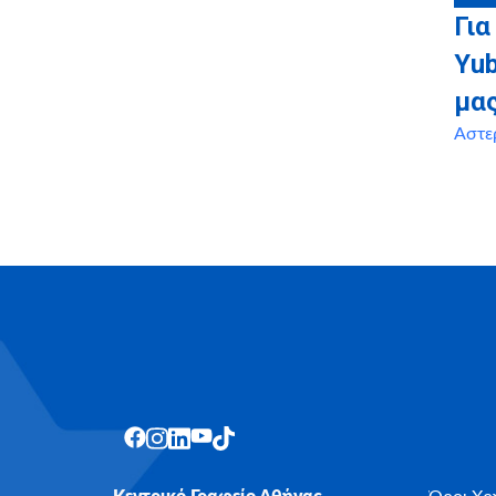
Για
Yu
μα
Αστε