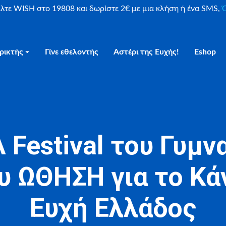
είλτε WISH στο 19808 και δωρίστε 2€ με μια κλήση ή ένα SMS,
Ο
ρικτής
Γίνε εθελοντής
Αστέρι της Ευχής!
Eshop
 Festival του Γυμν
υ ΩΘΗΣΗ για το Κά
Ευχή Ελλάδος