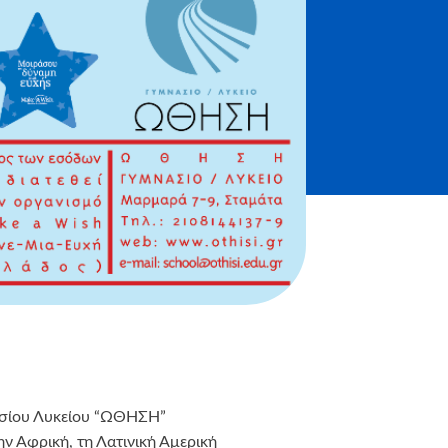
νασίου Λυκείου “ΩΘΗΣΗ”
ην Αφρική, τη Λατινική Αμερική