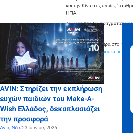
και την Κίνα στις οποίες “στάθ
ΗΠΑ.
Το φεστιβάλ θα πραγματοποιηθε
Μάθετε περισσότερα στο
https
https://www.facebook.com/othi
AVIN: Στηρίζει την εκπλήρωση
ευχών παιδιών του Make-A-
Wish Ελλάδος, δεκαπλασιάζει
την προσφορά
Avin
,
Νέα
/
23 Ιουνίου, 2026