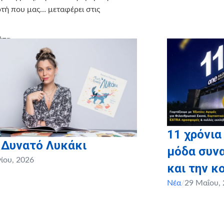
ρτή που μας… μεταφέρει στις
άτα
11 χρόνια
 Δυνατό Λυκάκι
μόδα συνα
νίου, 2026
και την κ
Νέα
/
29 Μαΐου,