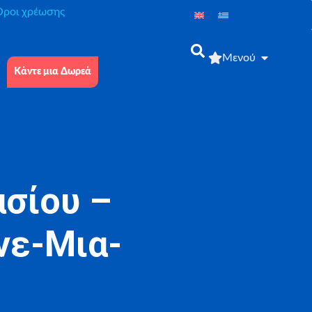
́ροι χρέωσης
Μενού
Κάντε μια Δωρεά
ασίου –
νε-Μια-