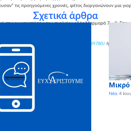
μευσαν” τις προηγούμενες χρονιές, φέτος διοργανώνουν μια γιο
Σχετικά άρθρα
ί στις εγκαταστάσεις του σχολείου οδός Μαρμαρά 7 – 9, Σταμ
://www.facebook.com/events/2240405116039780/
ή στο
si.school/
Μικρό
Νέα
/
4 Ιου