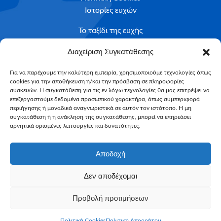
Ιστορίες ευχών
Το ταξίδι της ευχής
Κριτήρια Καταλληλότητας
Διαχείριση Συγκατάθεσης
Υποβολή Αιτήματος
Για να παρέχουμε την καλύτερη εμπειρία, χρησιμοποιούμε τεχνολογίες όπως
cookies για την αποθήκευση ή/και την πρόσβαση σε πληροφορίες
NEWSLETTER
συσκευών. Η συγκατάθεση για τις εν λόγω τεχνολογίες θα μας επιτρέψει να
Email*
επεξεργαστούμε δεδομένα προσωπικού χαρακτήρα, όπως συμπεριφορά
περιήγησης ή μοναδικά αναγνωριστικά σε αυτόν τον ιστότοπο. Η μη
συγκατάθεση ή η ανάκληση της συγκατάθεσης, μπορεί να επηρεάσει
αρνητικά ορισμένες λειτουργίες και δυνατότητες.
Αποδοχή
Δεν αποδέχομαι
Make-A-Wish Greece © 2025
Προβολή προτιμήσεων
All Rights Reserved
Web Magic by
Toulange
Πολιτική Cookies
Πολιτική Απορρήτου