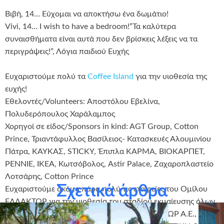
Βιβή, 14… Εύχομαι να αποκτήσω ένα δωμάτιο!
Vivi, 14… I wish to have a bedroom!”Τα καλύτερα
συναισθήματα είναι αυτά που δεν βρίσκεις λέξεις να τα
περιγράψεις!”, Λόγια παιδιού Eυχής
Ευχαριστούμε πολύ τα
Coffee Island
για την υιοθεσία της
ευχής!
Εθελοντές/Volunteers: Αποστόλου Εβελίνα,
Πολυδερόπουλος Χαράλαμπος
Χορηγοί σε είδος/Sponsors in kind: AGT Group, Cotton
Prince, Τριαντάφυλλος Βασίλειος- Κατασκευές Αλουμινίου
Πάτρα, ΚΑΥΚΑΣ, STICKY, Έπιπλα ΚΑΡΜΑ, ΒΙΟΚΑΡΠΕΤ,
PENNIE, IKEA, Κωτσόβολος, Astir Palace, Ζαχαροπλαστείο
Λοτσάρης, Cotton Prince
Σχετικά άρθρα
Ευχαριστούμε ακόμα πάρα πολύ τις εταιρείες του Ομίλου
ΕΛΛΑΚΤΩΡ για την υιοθεσία του σταδίου εκμαίευσης όλων
των Ευχών για το 2017 (ΑΚΤΩΡ Α.Τ.Ε., ΗΛΕΚΤΩΡ Α.Ε.,