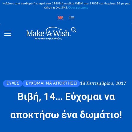
Καλέστε από σταθερό ή κινητό στο 19808 ή στείλτε WISH στο 19808 και δωρίστε 2€ με μια
κλήση ή ένα SMS,
Όροι χρέωσης
18 Σεπτεμβρίου, 2017
ΕΥΧΈΣ
ΕΎΧΟΜΑΙ ΝΑ ΑΠΟΚΤΉΣΩ
Βιβή, 14… Εύχομαι να
αποκτήσω ένα δωμάτιο!