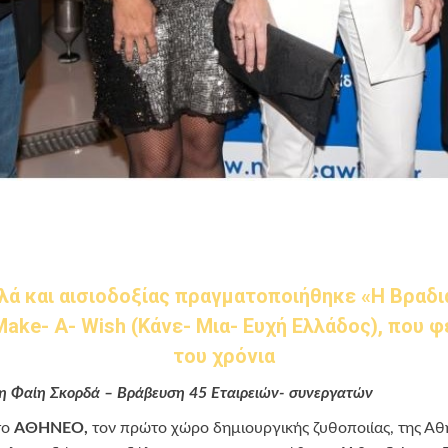
λά και αισιοδοξίας πραγματοποιήθηκε «Η Βραδι
ake- A- Wish (Κάνε- Μια- Ευχή Ελλάδος), που φ
του χρόνια
 η Φαίη Σκορδά – Βράβευση 45 Εταιρειών- συνεργατών
το
ΑΘΗΝΕΟ,
τον πρώτο χώρο δημιουργικής ζυθοποιίας, της Αθ