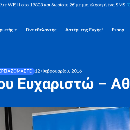
είλτε WISH στο 19808 και δωρίστε 2€ με μια κλήση ή ένα SMS,
Ο
ρικτής
Γίνε εθελοντής
Αστέρι της Ευχής!
Eshop
12 Φεβρουαρίου, 2016
ΧΡΕΙΑΖΌΜΑΣΤΕ
ου Ευχαριστώ – Α