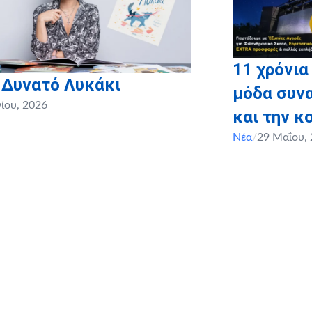
e Water Sports
11 χρόνια
 Δυνατό Λυκάκι
μόδα συνα
νίου, 2026
και την κ
Νέα
/
29 Μαΐου,