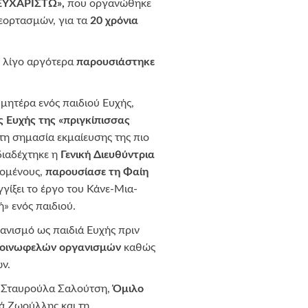
 ΕΥΧΑΡΙΣΤΩ»,
που οργανώθηκε
 εορτασμών, για τα
20 χρόνια
ώ λίγο αργότερα
παρουσιάστηκε
 μητέρα ενός παιδιού Ευχής,
 Ευχής της «πριγκίπισσας
τη σημασία εκμαίευσης της πιο
διαδέχτηκε η
Γενική Διευθύντρια
ζομένους,
παρουσίασε τη Φαίη
γίξει το έργο του Κάνε-Μια-
» ενός παιδιού.
νισμό ως παιδιά Ευχής πριν
, κοινωφελών οργανισμών
καθώς
ν.
α Σταυρούλα Σαλούτση,
Όμιλο
ά Ζωούλλης και τη