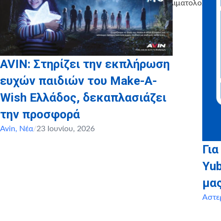
Παίδων – Τμήμα Αιματολολογίας
AVIN: Στηρίζει την εκπλήρωση
ευχών παιδιών του Make-A-
Wish Ελλάδος, δεκαπλασιάζει
την προσφορά
Avin
,
Νέα
/
23 Ιουνίου, 2026
Για
Yu
μα
Αστε