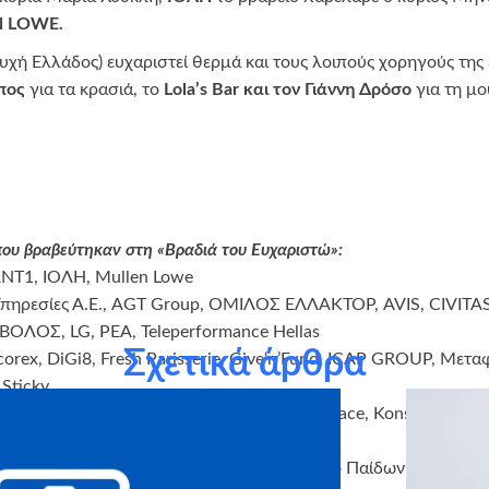
N
LOWE
.
Ευχή Ελλάδος) ευχαριστεί θερμά και τους λοιπούς χορηγούς τη
πος
για τα κρασιά, το
Lola
’
s
Bar
και τον Γιάννη Δρόσο
για τη μο
 που βραβεύτηκαν στη «Βραδιά του Ευχαριστώ»:
NT1, ΙΟΛΗ, Mullen Lowe
ηρεσίες Α.Ε., AGT Group, ΟΜΙΛΟΣ ΕΛΛΑΚΤΟΡ, AVIS, CIVITAS, d
ΛΟΣ, LG, ΡΕΑ, Teleperformance Hellas
Σχετικά άρθρα
orex, DiGi8, Fresh Parisserie, Give‘n’Fund, ICAP GROUP, Μετα
 Sticky
Ν:
Άννα Μαρία Μαζαράκη, Braun, Holmes Place, Konstantinos Me
Tsakiris Mallas, cGc
ΚΟΙΝΩΦΕΛΕΙΣ ΟΡΓΑΝΙΣΜΟΥΣ:
Νοσοκομείο Παίδων – Τμήμα Ο