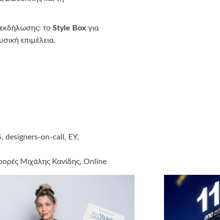
ς εκδήλωσης: το
Style
Box
για
υσική επιμέλεια.
esigners-on-call, EY,
φορές Μιχάλης Κανίδης, Online
lis by Laskos, Σοκολάτα Look,
γκολογίας, Νοσοκομείο