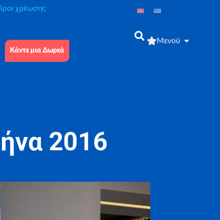
́ροι χρέωσης
Μενού
Κάντε μια Δωρεά
θήνα 2016