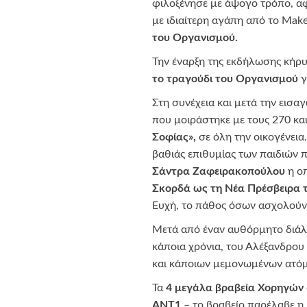
φιλοξένησε με άψογο τρόπο, 
με ιδιαίτερη αγάπη από το Mak
του Οργανισμού.
Την έναρξη της εκδήλωσης κήρυ
το τραγούδι του Οργανισμού
γ
Στη συνέχεια και μετά την εισα
που μοιράστηκε με τους 270 κα
Σοφίας»,
σε όλη την οικογένεια
βαθιάς επιθυμίας των παιδιών 
Σάντρα Ζαφειρακοπούλου
η οπ
Σκορδά ως τη Νέα Πρέσβειρα 
Ευχή, το πάθος όσων ασχολούντα
Μετά από έναν αυθόρμητο διάλ
κάποια χρόνια, του Αλέξανδρου 
και κάποιων μεμονωμένων ατόμ
Τα
4 μεγάλα βραβεία Χορηγών
ΑΝΤ1
– το βραβείο παρέλαβε η