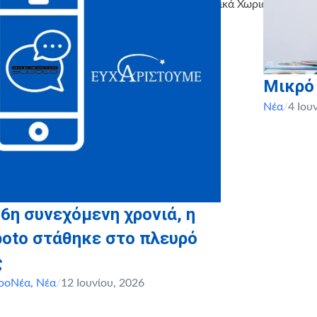
-Ογκολογίας, Φλόγα, Ελπίδα, Πίστη, Παιδικά Χωριά SOS, Saf
Μικρό
Νέα
/
4 Ιου
 6η συνεχόμενη χρονιά, η
boto στάθηκε στο πλευρό
ς
ροΝέα
,
Νέα
/
12 Ιουνίου, 2026