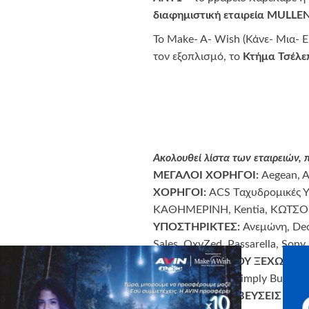
διαφημιστική εταιρεία
MULLE
Το Make- A- Wish (Κάνε- Μια- 
τον εξοπλισμό, το
Κτήμα Τσέλε
Ακολουθεί λίστα των εταιρειών,
ΜΕΓΑΛΟΙ ΧΟΡΗΓΟΙ:
Aegean, A
ΧΟΡΗΓΟΙ:
ACS Tαχυδρομικές Υπ
ΚΑΘΗΜΕΡΙΝΗ, Kentia, ΚΩΤΣΟΒΟ
ΥΠΟΣΤΗΡΙΚΤΕΣ:
Ανεμώνη, Dec
Sales, OxyZed, Passarella, Sony,
ΣΥΝΕΡΓΑΣΙΕΣ ΠΟΥ ΞΕΧΩΡΙΣΑ
The Margi, Paul, Simply Burger, 
ΤΙΜΗΤΙΚΕΣ ΒΡΑΒΕΥΣΕΙΣ ΣΕ 