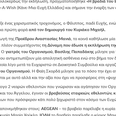
αφιλοκερδώς την εκδήλωση, πραγματοποιήθηκε
«Η βραδιά του
e-A-Wish (Κάνε-Μια-Ευχή Ελλάδος) και σήμανε την έναρξη των
ξε ένας χαρισματικός τροχονόμος, ο Φίλιππος, παιδί Ευχής, εν
ια πρώτη φορά
από τον δημιουργό του Κυριάκο Μιχαήλ.
γωγή της
Προέδρου Αναστασίας Μανιά
, το κοινό καθήλωσε μία
ι πλέον συμμετέχοντες
τη Δύναμη που έδωσε η εκπλήρωση της
. Ο
γιατρός του Οργανισμού,
Βασίλης Παπαδάκης
μίλησε για 
που αντιμετωπίζουν μία απειλητική ασθένεια ενώ στο βήμα τον 
οία λίγο μετά τα Ευχαριστώ σε Διοικητικό Συμβούλιο και εργα
του Οργανισμού.
Η Φαίη Σκορδά μίλησε για το πόσο την έχει αγ
ι με αυτό αλλά και την αξία που έχει να προσφέρεις στη «ψυχή
ογο 2 νεαρών εθελοντών που γνώρισαν και αγάπησαν τον Οργα
και του Άγγελου, έγιναν οι
βραβεύσεις εταιρειών, εθελοντών
ων που πρόσφεραν κάτι πολύ ξεχωριστό στον κόσμο των Ευχώ
απονεμήθηκαν στους:
AEGEAN
– το βραβείο παρέλαβε η κυρί
 κυρία Μαρία Χούκλη,
ΙΟΛΗ
το βραβείο παρέλαβε ο κύριος Μην