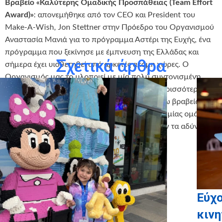
Βραβείο «Καλύτερης Ομαδικής Προσπάθειας (
Team Effort
Award
)»
: απονεμήθηκε από τον CEO και President του
Make-A-Wish, Jon Stettner στην Πρόεδρο του Οργανισμού
Αναστασία Μανιά για το πρόγραμμα Αστέρι της Ευχής, ένα
πρόγραμμα που ξεκίνησε με έμπνευση της Ελλάδας και
Σχετικά άρθρα
σήμερα έχει υιοθετηθεί από αρκετές ακόμη χώρες. Ο
Οργανισμός μας το υλοποιεί με μία πολύ συντονισμένη
προσπάθεια και την οργανωμένη συμβολή περισσότερων
των 300 ατόμων εδώ και 17 χρόνια. Το εν λόγω βραβείο
είναι μία διεθνής αναγνώριση των ικανοτήτων μίας ομάδας
που πράττουν με μεράκι και θέληση να κάνουν τα αδύνατα
δυνατά.
Εύχ
κινη