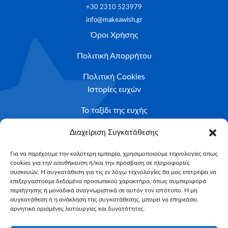
+30 2310 523979
info@makeawish.gr
Όροι Χρήσης
Πολιτική Απορρήτου
Πολιτική Cookies
Ιστορίες ευχών
Το ταξίδι της ευχής
Κριτήρια Καταλληλότητας
Διαχείριση Συγκατάθεσης
Υποβολή Αιτήματος
Για να παρέχουμε την καλύτερη εμπειρία, χρησιμοποιούμε τεχνολογίες όπως
cookies για την αποθήκευση ή/και την πρόσβαση σε πληροφορίες
NEWSLETTER
συσκευών. Η συγκατάθεση για τις εν λόγω τεχνολογίες θα μας επιτρέψει να
Email*
επεξεργαστούμε δεδομένα προσωπικού χαρακτήρα, όπως συμπεριφορά
περιήγησης ή μοναδικά αναγνωριστικά σε αυτόν τον ιστότοπο. Η μη
συγκατάθεση ή η ανάκληση της συγκατάθεσης, μπορεί να επηρεάσει
αρνητικά ορισμένες λειτουργίες και δυνατότητες.