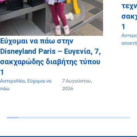
τεχν
σακ
1
Αστερ
Εύχομαι να πάω στην
αποκτ
Disneyland Paris – Ευγενία, 7,
σακχαρώδης διαβήτης τύπου
1
ΑστεροΝέα
,
Εύχομαι να
7 Αυγούστου,
/
πάω
2026