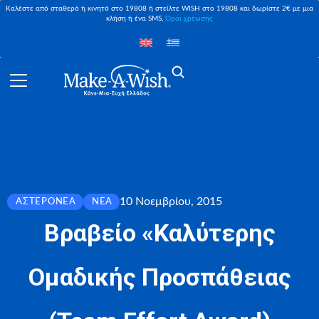
Καλέστε από σταθερό ή κινητό στο 19808 ή στείλτε WISH στο 19808 και δωρίστε 2€ με μια
κλήση ή ένα SMS,
Όροι χρέωσης
10 Νοεμβρίου, 2015
ΑΣΤΕΡΟΝΈΑ
ΝΈΑ
Βραβείο «Καλύτερης
Ομαδικής Προσπάθειας