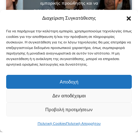
εμπορικής προώθησης και να
ενεργοποιήσετε αυτό το περιεχόμενο
Διαχείριση Συγκατάθεσης
Για να παρέχουμε την καλύτερη εμπειρία, χρησιμοποιούμε τεχνολογίες όπως
cookies για την αποθήκευση ή/και την πρόσβαση σε πληροφορίες
συσκευών. Η συγκατάθεση για τις εν λόγω τεχνολογίες θα μας επιτρέψει να
επεξεργαστούμε δεδομένα προσωπικού χαρακτήρα, όπως συμπεριφορά
περιήγησης ή μοναδικά αναγνωριστικά σε αυτόν τον ιστότοπο. Η μη
συγκατάθεση ή η ανάκληση της συγκατάθεσης, μπορεί να επηρεάσει
αρνητικά ορισμένες λειτουργίες και δυνατότητες.
Εύχομαι να αποκτήσω ένα αισθητηριακό δωμάτιο –
Κατερίνα-Μαρία, 17, σύνδρομο Angelman
Αποδοχή
Δεν αποδέχομαι
Προβολή προτιμήσεων
Κάντε κλικ για να αποδεχτείτε cookies
Πολιτική Cookies
Πολιτική Απορρήτου
εμπορικής προώθησης και να
ενεργοποιήσετε αυτό το περιεχόμενο