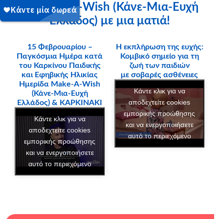
Το Make-A-Wish (Κάνε-Μια-Ευχή
Ελλάδος) με μια ματιά!
15 Φεβρουαρίου –
Η εκπλήρωση της ευχής:
Παγκόσμια Ημέρα κατά
Κομβικό σημείο για τη
του Καρκίνου Παιδικής
ζωή των παιδιών
και Εφηβικής Ηλικίας
με σοβαρές ασθένειες
Ημερίδα Make-A-Wish
Κάντε κλικ για να
(Κάνε-Μια-Ευχή
αποδεχτείτε cookies
Ελλάδος) & ΚΑΡΚΙΝΑΚΙ
εμπορικής προώθησης
Κάντε κλικ για να
και να ενεργοποιήσετε
αποδεχτείτε cookies
αυτό το περιεχόμενο
εμπορικής προώθησης
και να ενεργοποιήσετε
αυτό το περιεχόμενο