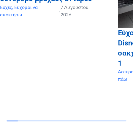
Ευχές
,
Εύχομαι να
7 Αυγούστου,
/
αποκτήσω
2026
Εύχο
Disn
σακ
1
Αστερ
πάω