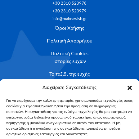
+30 2310 523978
+30 2310 523979
info@makeawish.gr
Όροι Χρήσης
Πολιτική Απορρήτου
Πολιτική Cookies
Ιστορίες ευχών
Το ταξίδι της ευχής
Κριτήρια Καταλληλότητας
Διαχείριση Συγκατάθεσης
Υποβολή Αιτήματος
Για να παρέχουμε την καλύτερη εμπειρία, χρησιμοποιούμε τεχνολογίες όπως
cookies για την αποθήκευση ή/και την πρόσβαση σε πληροφορίες
NEWSLETTER
συσκευών. Η συγκατάθεση για τις εν λόγω τεχνολογίες θα μας επιτρέψει να
Email*
επεξεργαστούμε δεδομένα προσωπικού χαρακτήρα, όπως συμπεριφορά
περιήγησης ή μοναδικά αναγνωριστικά σε αυτόν τον ιστότοπο. Η μη
συγκατάθεση ή η ανάκληση της συγκατάθεσης, μπορεί να επηρεάσει
αρνητικά ορισμένες λειτουργίες και δυνατότητες.