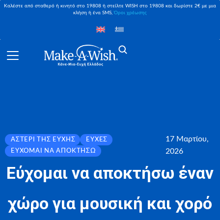
Καλέστε από σταθερό ή κινητό στο 19808 ή στείλτε WISH στο 19808 και δωρίστε 2€ με μια
κλήση ή ένα SMS,
Όροι χρέωσης
17 Μαρτίου,
ΑΣΤΈΡΙ ΤΗΣ ΕΥΧΉΣ
ΕΥΧΈΣ
2026
ΕΎΧΟΜΑΙ ΝΑ ΑΠΟΚΤΉΣΩ
Εύχομαι να αποκτήσω έναν
χώρο για μουσική και χορό