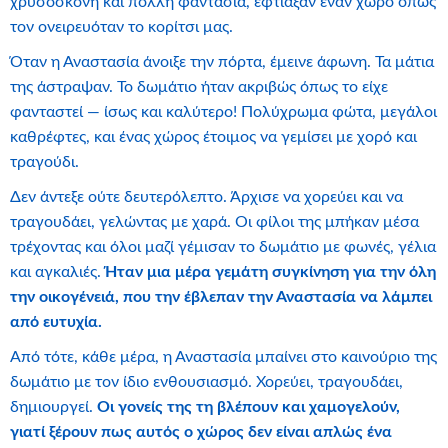
χρυσόσκονη και πολλή φαντασία, έφτιαξαν έναν χώρο όπως
τον ονειρευόταν το κορίτσι μας.
Όταν η Αναστασία άνοιξε την πόρτα, έμεινε άφωνη. Τα μάτια
της άστραψαν. Το δωμάτιο ήταν ακριβώς όπως το είχε
φανταστεί — ίσως και καλύτερο! Πολύχρωμα φώτα, μεγάλοι
καθρέφτες, και ένας χώρος έτοιμος να γεμίσει με χορό και
τραγούδι.
Δεν άντεξε ούτε δευτερόλεπτο. Άρχισε να χορεύει και να
τραγουδάει, γελώντας με χαρά. Οι φίλοι της μπήκαν μέσα
τρέχοντας και όλοι μαζί γέμισαν το δωμάτιο με φωνές, γέλια
και αγκαλιές.
Ήταν μια μέρα γεμάτη συγκίνηση για την όλη
την οικογένειά, που την έβλεπαν την Αναστασία να λάμπει
από ευτυχία.
Από τότε, κάθε μέρα, η Αναστασία μπαίνει στο καινούριο της
δωμάτιο με τον ίδιο ενθουσιασμό. Χορεύει, τραγουδάει,
δημιουργεί.
Οι γονείς της τη βλέπουν και χαμογελούν,
γιατί ξέρουν πως αυτός ο χώρος δεν είναι απλώς ένα