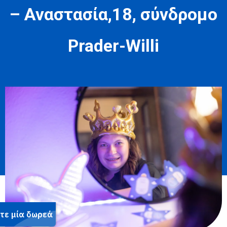
– Αναστασία,18, σύνδρομο
Prader-Willi