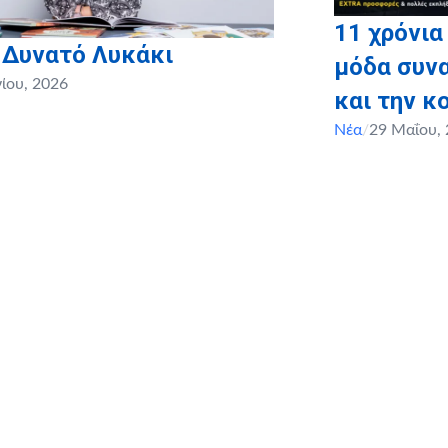
11 χρόνια
 Δυνατό Λυκάκι
μόδα συνα
νίου, 2026
και την κ
Νέα
/
29 Μαΐου,