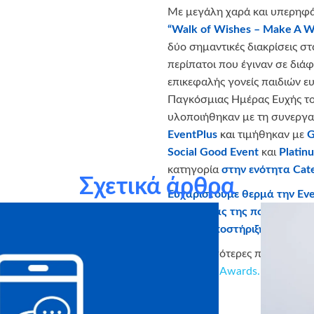
Με μεγάλη χαρά και υπερηφά
“Walk of Wishes – Make A W
δύο σημαντικές διακρίσεις σ
περίπατοι που έγιναν σε διά
επικεφαλής γονείς παιδιών ευ
Παγκόσμιας Ημέρας Ευχής το
υλοποιήθηκαν με τη συνεργασ
EventPlus
και
τιμήθηκαν με
G
Social Good Event
και
Platin
κατηγορία
στην ενότητα Cate
Σχετικά άρθρα
Ευχαριστούμε θερμά την
Eve
την ομάδας της που αφιλοκ
και την υποστήριξη αυτής τ
Για περισσότερες πληροφορίες
των
Event Awards.