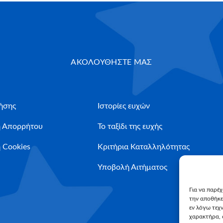
ΑΚΟΛΟΥΘΗΣΤΕ ΜΑΣ
ήσης
Ιστορίες ευχών
ή Απορρήτου
Το ταξίδι της ευχής
 Cookies
Κριτήρια Καταλληλότητας
Υποβολή Αιτήματος
Για να παρέ
την αποθήκε
εν λόγω τεχ
χαρακτήρα, 