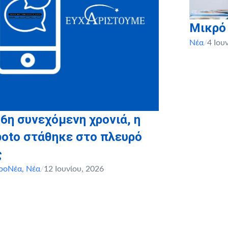
Μικρό
Νέα
/
4 Ιου
 6η συνεχόμενη χρονιά, η
boto στάθηκε στο πλευρό
ς
ροΝέα
,
Νέα
/
12 Ιουνίου, 2026