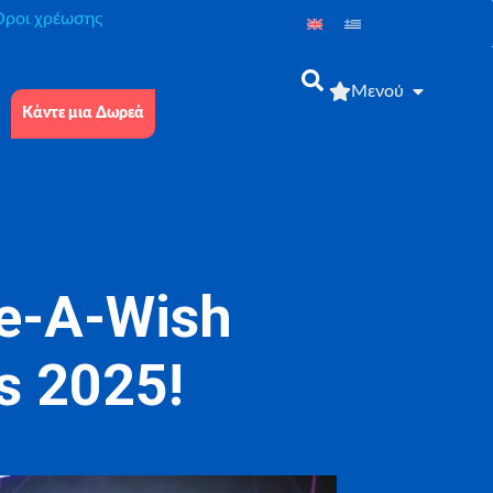
́ροι χρέωσης
Μενού
Κάντε μια Δωρεά
ke-A-Wish
s 2025!