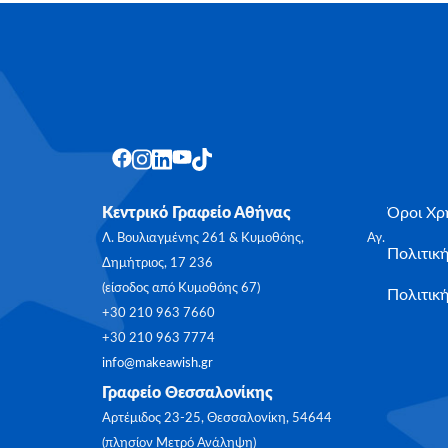
Κεντρικό Γραφείο Αθήνας
Όροι Χρ
Λ. Βουλιαγμένης 261 & Κυμοθόης, Αγ.
Πολιτικ
Δημήτριος, 17 236
(είσοδος από Κυμοθόης 67)
Πολιτική
+30 210 963 7660
+30 210 963 7774
info@makeawish.gr
Γραφείο Θεσσαλονίκης
Αρτέμιδος 23-25, Θεσσαλονίκη, 54644
(πλησίον Μετρό Ανάληψη)