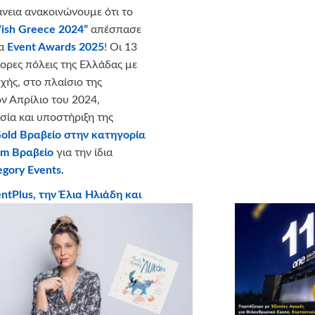
νεια ανακοινώνουμε ότι το
ish Greece 2024”
απέσπασε
τα
Event Awards 2025
! Οι 13
φορες πόλεις της Ελλάδας με
χής, στο πλαίσιο της
ν Απρίλιο του 2024,
ία και υποστήριξη της
old
Βραβείο στην κατηγορία
um
Βραβείο
για την ίδια
gory Events.
ntPlus, την Έλια Ηλιάδη και
ερδώς ανέλαβαν την οργάνωση
ης δράσης!
, επισκεφτείτε το επίσημο site