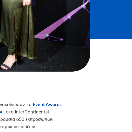
ανακοίνωσαν, τα
Εvent Awards
,
ου
, στο InterContinental
παρουσία 650 εκπροσώπων
θεσμικών φορέων.