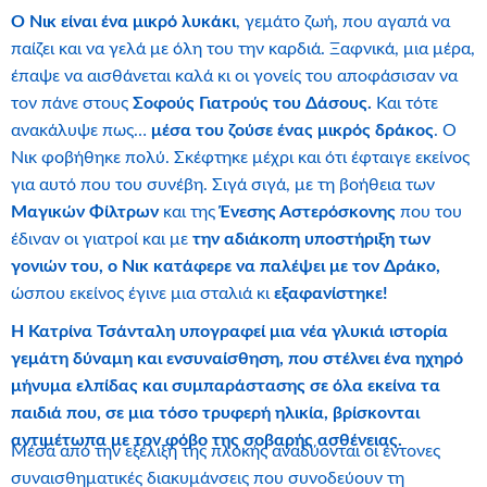
Ο Νικ είναι ένα μικρό λυκάκι
, γεμάτο ζωή, που αγαπά να
παίζει και να γελά με όλη του την καρδιά. Ξαφνικά, μια μέρα,
έπαψε να αισθάνεται καλά κι οι γονείς του αποφάσισαν να
τον πάνε στους
Σοφούς Γιατρούς του Δάσους.
Και τότε
ανακάλυψε πως…
μέσα του ζούσε ένας μικρός δράκος
. Ο
Νικ φοβήθηκε πολύ. Σκέφτηκε μέχρι και ότι έφταιγε εκείνος
για αυτό που του συνέβη. Σιγά σιγά, με τη βοήθεια των
Μαγικών Φίλτρων
και της
Ένεσης Αστερόσκονης
που του
έδιναν οι γιατροί και με
την αδιάκοπη υποστήριξη των
γονιών του, ο Νικ κατάφερε να παλέψει με τον Δράκο,
ώσπου εκείνος έγινε μια σταλιά κι
εξαφανίστηκε!
Η Κατρίνα Τσάνταλη υπογραφεί μια νέα γλυκιά ιστορία
γεμάτη δύναμη και ενσυναίσθηση, που στέλνει ένα ηχηρό
μήνυμα ελπίδας και συμπαράστασης σε όλα εκείνα τα
παιδιά που, σε μια τόσο τρυφερή ηλικία, βρίσκονται
αντιμέτωπα με τον φόβο της σοβαρής ασθένειας.
Μέσα από την εξέλιξη της πλοκής αναδύονται οι έντονες
συναισθηματικές διακυμάνσεις που συνοδεύουν τη