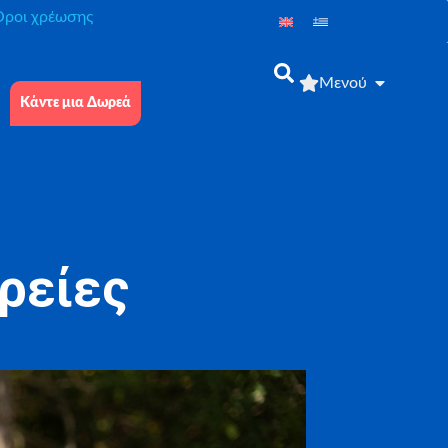
́ροι χρέωσης
Μενού
Κάντε μια Δωρεά
ρείες