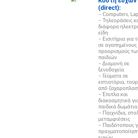
Κόστη ευχών
(direct):
– Computers, La
– Τηλεοράσεις κ
διάφορα ηλεκτρ
είδη
– Εισιτήρια για τ
σε αγαπημένους
προορισμούς τω
παιδιών
– Διαμονή σε
ξενοδοχεία
– Γεύματα σε
εστιατόρια, τούρ
από ζαχαροπλασ
– Έπιπλα και
διακοσμητικά γι
παιδικά δωμάτια
– Παιχνίδια, στο
μεταμφιέσεις
– Παιδότοπους γ
πραγματοποίησ
ευχών