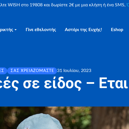
είλτε WISH στο 19808 και δωρίστε 2€ με μια κλήση ή ένα SMS,
Ο
ρικτής
Γίνε εθελοντής
Αστέρι της Ευχής!
Eshop
31 Ιουλίου, 2023
ΕΣ
ΣΑΣ ΧΡΕΙΑΖΌΜΑΣΤΕ
ές σε είδος – Εται