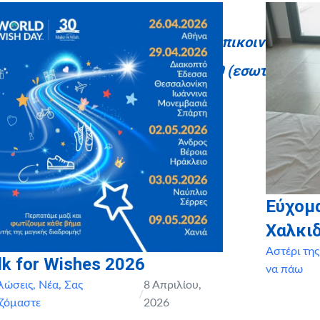
Για περισσότερες πληροφορίες, επικοινωνήστε:
nate@makeawish.gr
ή
210 9637660 (εσωτ.
111 ή 
Εύχομα
Χαλκιδ
Αστέρι της
k for Wishes 2026
να πάω
λώσεις
,
Νέα
,
Σας
8 Απριλίου,
/
αζόμαστε
2026