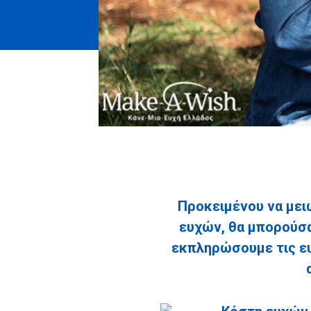
Προκειμένου να μει
ευχών, θα μπορούσα
εκπληρώσουμε τις ευ