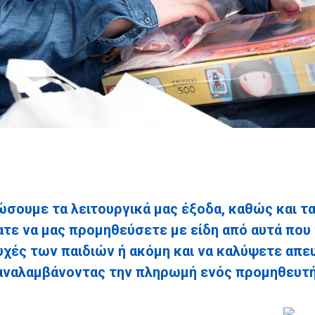
ώσουμε τα λειτουργικά μας έξοδα, καθώς και 
τε να μας προμηθεύσετε με είδη από αυτά που 
χές των παιδιών ή ακόμη και να καλύψετε απευ
αναλαμβάνοντας την πληρωμή ενός προμηθευτή