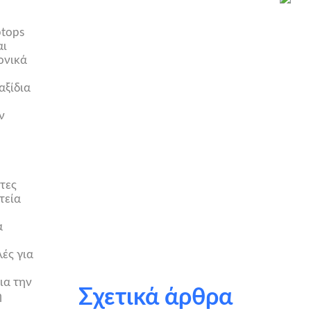
ptops
αι
ονικά
αξίδια
ν
τες
τεία
α
λές για
ια την
Σχετικά άρθρα
η