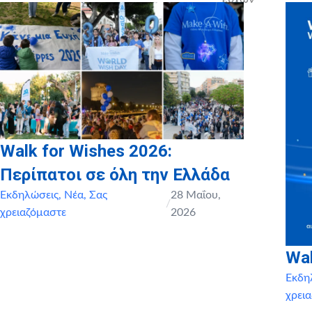
do
Walk for Wishes 2026:
Περίπατοι σε όλη την Ελλάδα
Εκδηλώσεις
,
Νέα
,
Σας
28 Μαΐου,
/
χρειαζόμαστε
2026
Wal
Εκδη
χρει