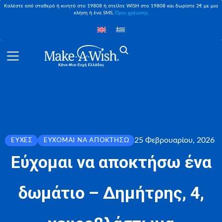
Καλέστε από σταθερό ή κινητό στο 19808 ή στείλτε WISH στο 19808 και δωρίστε 2€ με μια
κλήση ή ένα SMS,
Όροι χρέωσης
25 Φεβρουαρίου, 2026
ΕΥΧΈΣ
ΕΎΧΟΜΑΙ ΝΑ ΑΠΟΚΤΉΣΩ
Εύχομαι να αποκτήσω ένα
δωμάτιο – Δημήτρης, 4,