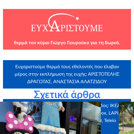
θερμά τον κύριο Γιώργο Γιουρούκο για τη δωρεά.
Ευχαριστούμε θερμά τους εθελοντές που έλαβαν
μέρος στην εκπλήρωση της ευχής: ΑΡΙΣΤΟΤΕΛΗΣ
ΔΡΑΓΩΤΑΣ, ΑΝΑΣΤΑΣΙΑ ΑΛΑΤΖΙΔΟΥ
Σχετικά άρθρα
Ευχαριστούμε θερμά τους χορηγούς σε είδος: IKEA,
elite strom, CARAMELLO, myikona, Craftbox, LAPIN
HOUSE, ΚΙΦΑ ΕΛΛΑΔΟΣ, FAMILYMED, Teleio
party.gr, CANDIA