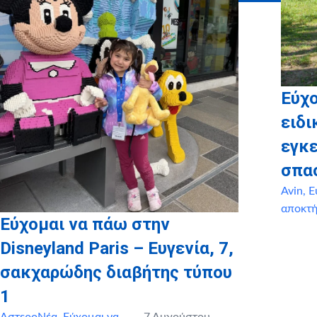
Εύχ
ειδι
εγκ
σπα
Avin
,
Ε
αποκτ
Εύχομαι να πάω στην
Disneyland Paris – Ευγενία, 7,
σακχαρώδης διαβήτης τύπου
1
ΑστεροΝέα
,
Εύχομαι να
7 Αυγούστου,