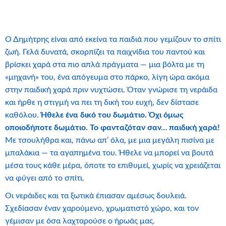
Ο Δημήτρης είναι από εκείνα τα παιδιά που γεμίζουν το σπίτι
ζωή. Γελά δυνατά, σκορπίζει τα παιχνίδια του παντού και
βρίσκει χαρά στα πιο απλά πράγματα — μια βόλτα με τη
«μηχανή» του, ένα απόγευμα στο πάρκο, λίγη ώρα ακόμα
στην παιδική χαρά πριν νυχτώσει. Όταν γνώρισε τη νεράιδα
και ήρθε η στιγμή να πει τη δική του ευχή, δεν δίστασε
καθόλου.
Ήθελε ένα δικό του δωμάτιο. Όχι όμως
οποιοδήποτε δωμάτιο. Το φανταζόταν σαν… παιδική χαρά!
Με τσουλήθρα και, πάνω απ’ όλα, με μια μεγάλη πισίνα με
μπαλάκια — τα αγαπημένα του. Ήθελε να μπορεί να βουτά
μέσα τους κάθε μέρα, όποτε το επιθυμεί, χωρίς να χρειάζεται
να φύγει από το σπίτι.
Οι νεράιδες και τα ξωτικά έπιασαν αμέσως δουλειά.
Σχεδίασαν έναν χαρούμενο, χρωματιστό χώρο, και τον
γέμισαν με όσα λαχταρούσε ο ήρωάς μας.