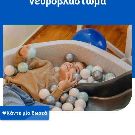
νευροβλάστωμα