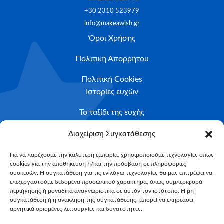
+30 2310 523979
info@makeawish.gr
Όροι Χρήσης
Πολιτική Απορρήτου
Πολιτική Cookies
Ιστορίες ευχών
Το ταξίδι της ευχής
Κριτήρια Καταλληλότητας
Διαχείριση Συγκατάθεσης
Υποβολή Αιτήματος
Για να παρέχουμε την καλύτερη εμπειρία, χρησιμοποιούμε τεχνολογίες όπως
cookies για την αποθήκευση ή/και την πρόσβαση σε πληροφορίες
NEWSLETTER
συσκευών. Η συγκατάθεση για τις εν λόγω τεχνολογίες θα μας επιτρέψει να
Email*
επεξεργαστούμε δεδομένα προσωπικού χαρακτήρα, όπως συμπεριφορά
περιήγησης ή μοναδικά αναγνωριστικά σε αυτόν τον ιστότοπο. Η μη
συγκατάθεση ή η ανάκληση της συγκατάθεσης, μπορεί να επηρεάσει
αρνητικά ορισμένες λειτουργίες και δυνατότητες.