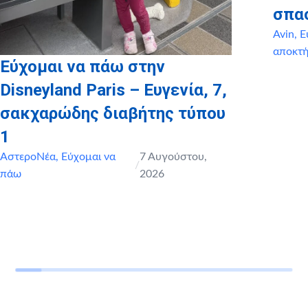
σπα
Avin
,
Ε
αποκτ
Εύχομαι να πάω στην
Disneyland Paris – Ευγενία, 7,
σακχαρώδης διαβήτης τύπου
1
ΑστεροΝέα
,
Εύχομαι να
7 Αυγούστου,
/
πάω
2026