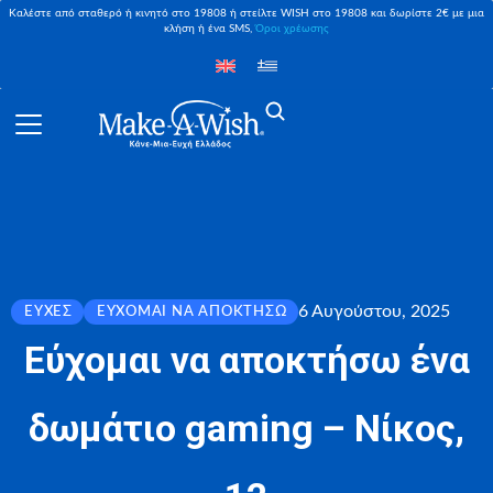
Καλέστε από σταθερό ή κινητό στο 19808 ή στείλτε WISH στο 19808 και δωρίστε 2€ με μια
κλήση ή ένα SMS,
Όροι χρέωσης
6 Αυγούστου, 2025
ΕΥΧΈΣ
ΕΎΧΟΜΑΙ ΝΑ ΑΠΟΚΤΉΣΩ
Εύχομαι να αποκτήσω ένα
δωμάτιο gaming – Νίκος,