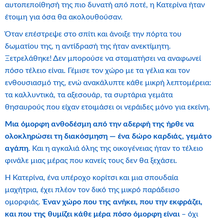
αυτοπεποίθησή της πιο δυνατή από ποτέ, η Κατερίνα ήταν
έτοιμη για όσα θα ακολουθούσαν.
Όταν επέστρεψε στο σπίτι και άνοιξε την πόρτα του
δωματίου της, η αντίδρασή της ήταν ανεκτίμητη.
Ξετρελάθηκε! Δεν μπορούσε να σταματήσει να αναφωνεί
πόσο τέλειο είναι. Γέμισε τον χώρο με τα γέλια και τον
ενθουσιασμό της, ενώ ανακάλυπτε κάθε μικρή λεπτομέρεια:
τα καλλυντικά, τα αξεσουάρ, τα συρτάρια γεμάτα
θησαυρούς που είχαν ετοιμάσει οι νεράιδες μόνο για εκείνη.
Μια όμορφη ανθοδέσμη από την αδερφή της ήρθε να
ολοκληρώσει τη διακόσμηση — ένα δώρο καρδιάς, γεμάτο
αγάπη
. Και η αγκαλιά όλης της οικογένειας ήταν το τέλειο
φινάλε μιας μέρας που κανείς τους δεν θα ξεχάσει.
Η Κατερίνα, ένα υπέροχο κορίτσι και μια σπουδαία
μαχήτρια, έχει πλέον τον δικό της μικρό παράδεισο
ομορφιάς.
Έναν χώρο που της ανήκει, που την εκφράζει,
και που της θυμίζει κάθε μέρα πόσο όμορφη είναι
– όχι