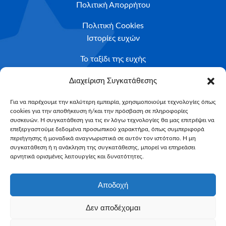
Πολιτική Απορρήτου
Πολιτική Cookies
Ιστορίες ευχών
Το ταξίδι της ευχής
Κριτήρια Καταλληλότητας
Διαχείριση Συγκατάθεσης
Υποβολή Αιτήματος
Για να παρέχουμε την καλύτερη εμπειρία, χρησιμοποιούμε τεχνολογίες όπως
cookies για την αποθήκευση ή/και την πρόσβαση σε πληροφορίες
NEWSLETTER
συσκευών. Η συγκατάθεση για τις εν λόγω τεχνολογίες θα μας επιτρέψει να
Email*
επεξεργαστούμε δεδομένα προσωπικού χαρακτήρα, όπως συμπεριφορά
περιήγησης ή μοναδικά αναγνωριστικά σε αυτόν τον ιστότοπο. Η μη
συγκατάθεση ή η ανάκληση της συγκατάθεσης, μπορεί να επηρεάσει
αρνητικά ορισμένες λειτουργίες και δυνατότητες.
Αποδοχή
Δεν αποδέχομαι
Make-A-Wish Greece © 2025