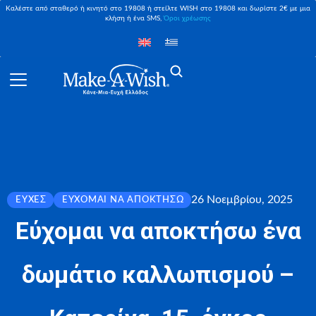
Καλέστε από σταθερό ή κινητό στο 19808 ή στείλτε WISH στο 19808 και δωρίστε 2€ με μια
κλήση ή ένα SMS,
Όροι χρέωσης
26 Νοεμβρίου, 2025
ΕΥΧΈΣ
ΕΎΧΟΜΑΙ ΝΑ ΑΠΟΚΤΉΣΩ
Εύχομαι να αποκτήσω ένα
δωμάτιο καλλωπισμού –