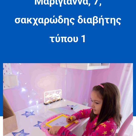
Μαριγιάννα, 7,
σακχαρώδης διαβήτης
τύπου 1