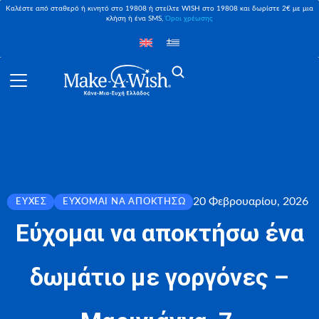
Καλέστε από σταθερό ή κινητό στο 19808 ή στείλτε WISH στο 19808 και δωρίστε 2€ με μια
κλήση ή ένα SMS,
Όροι χρέωσης
20 Φεβρουαρίου, 2026
ΕΥΧΈΣ
ΕΎΧΟΜΑΙ ΝΑ ΑΠΟΚΤΉΣΩ
Εύχομαι να αποκτήσω ένα
δωμάτιο με γοργόνες –