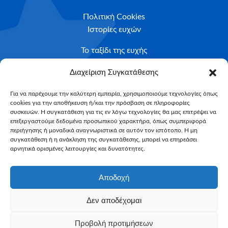
Πολιτική Cookies
Ιστορίες ευχών
Το ταξίδι της ευχής
Κριτήρια Καταλληλότητας
Διαχείριση Συγκατάθεσης
Υποβολή Αιτήματος
Για να παρέχουμε την καλύτερη εμπειρία, χρησιμοποιούμε τεχνολογίες όπως
cookies για την αποθήκευση ή/και την πρόσβαση σε πληροφορίες
NEWSLETTER
συσκευών. Η συγκατάθεση για τις εν λόγω τεχνολογίες θα μας επιτρέψει να
Email*
επεξεργαστούμε δεδομένα προσωπικού χαρακτήρα, όπως συμπεριφορά
περιήγησης ή μοναδικά αναγνωριστικά σε αυτόν τον ιστότοπο. Η μη
συγκατάθεση ή η ανάκληση της συγκατάθεσης, μπορεί να επηρεάσει
αρνητικά ορισμένες λειτουργίες και δυνατότητες.
Αποδοχή
Δεν αποδέχομαι
Make-A-Wish Greece © 2025
Προβολή προτιμήσεων
All Rights Reserved