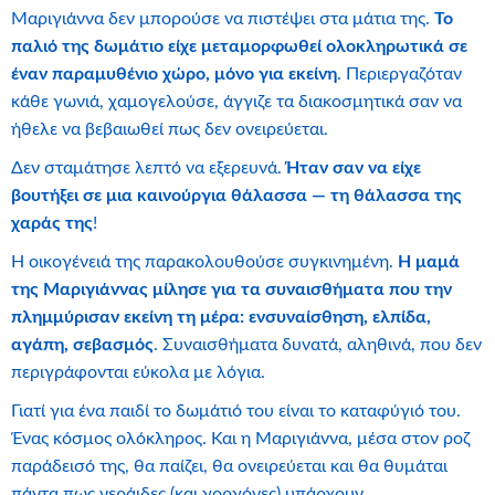
Μαριγιάννα δεν μπορούσε να πιστέψει στα μάτια της.
Το
παλιό της δωμάτιο είχε μεταμορφωθεί ολοκληρωτικά σε
έναν παραμυθένιο χώρο, μόνο για εκείνη
. Περιεργαζόταν
κάθε γωνιά, χαμογελούσε, άγγιζε τα διακοσμητικά σαν να
ήθελε να βεβαιωθεί πως δεν ονειρεύεται.
Δεν σταμάτησε λεπτό να εξερευνά.
Ήταν σαν να είχε
βουτήξει σε μια καινούργια θάλασσα — τη θάλασσα της
χαράς της
!
Η οικογένειά της παρακολουθούσε συγκινημένη.
Η μαμά
της Μαριγιάννας μίλησε για τα συναισθήματα που την
πλημμύρισαν εκείνη τη μέρα: ενσυναίσθηση, ελπίδα,
αγάπη, σεβασμός
. Συναισθήματα δυνατά, αληθινά, που δεν
περιγράφονται εύκολα με λόγια.
Γιατί για ένα παιδί το δωμάτιό του είναι το καταφύγιό του.
Ένας κόσμος ολόκληρος. Και η Μαριγιάννα, μέσα στον ροζ
παράδεισό της, θα παίζει, θα ονειρεύεται και θα θυμάται
πάντα πως νεράιδες (και γοργόνες) υπάρχουν…