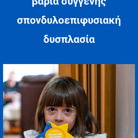
βαριά συγγενής
σπονδυλοεπιφυσιακή
δυσπλασία