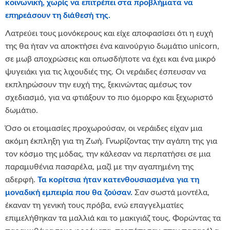
κοινωνική, χωρίς να επιτρέπει στα προβλήματα να
επηρεάσουν τη διάθεσή της.
Λατρεύει τους μονόκερους και είχε αποφασίσει ότι η ευχή
της θα ήταν να αποκτήσει ένα καινούργιο δωμάτιο unicorn,
σε μωβ αποχρώσεις και οπωσδήποτε να έχει και ένα μικρό
ψυγειάκι για τις λιχουδιές της. Οι νεράιδες έσπευσαν να
εκπληρώσουν την ευχή της, ξεκινώντας αμέσως τον
σχεδιασμό, για να φτιάξουν το πιο όμορφο και ξεχωριστό
δωμάτιο.
Όσο οι ετοιμασίες προχωρούσαν, οι νεράιδες είχαν μια
ακόμη έκπληξη για τη Ζωή. Γνωρίζοντας την αγάπη της για
τον κόσμο της μόδας, την κάλεσαν να περπατήσει σε μια
παραμυθένια πασαρέλα, μαζί με την αγαπημένη της
αδερφή.
Τα κορίτσια ήταν κατενθουσιασμένα για τη
μοναδική εμπειρία που θα ζούσαν.
Σαν σωστά μοντέλα,
έκαναν τη γενική τους πρόβα, ενώ επαγγελματίες
επιμελήθηκαν τα μαλλιά και το μακιγιάζ τους. Φορώντας τα