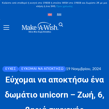
Καλέστε από σταθερό ή κινητό στο 19808 ή στείλτε WISH στο 19808 και δωρίστε 2€ με μια
κλήση ή ένα SMS,
Όροι χρέωσης
19 Νοεμβρίου, 2024
ΕΥΧΈΣ
ΕΎΧΟΜΑΙ ΝΑ ΑΠΟΚΤΉΣΩ
Εύχομαι να αποκτήσω ένα
δωμάτιο unicorn – Ζωή, 6,