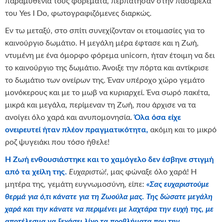
παραμυθένια τους φορέματα, περπάτησαν στην πασαρέλα
του Yes I Do, φωτογραφιζόμενες διαρκώς.
Εν τω μεταξύ, στο σπίτι συνεχίζονταν οι ετοιμασίες για το
καινούργιο δωμάτιο. Η μεγάλη μέρα έφτασε και η Ζωή,
ντυμένη με ένα όμορφο φόρεμα unicorn, ήταν έτοιμη να δει
το καινούργιο της δωμάτιο. Άνοιξε την πόρτα και αντίκρισε
το δωμάτιο των ονείρων της. Έναν υπέροχο χώρο γεμάτο
μονόκερους και με το μωβ να κυριαρχεί. Ένα σωρό πακέτα,
μικρά και μεγάλα, περίμεναν τη Ζωή, που άρχισε να τα
ανοίγει όλο χαρά και ανυπομονησία.
Όλα όσα είχε
ονειρευτεί ήταν πλέον πραγματικότητα,
ακόμη και το μικρό
ροζ ψυγειάκι που τόσο ήθελε!
Η Ζωή ενθουσιάστηκε και το χαμόγελο δεν έσβηνε στιγμή
από τα χείλη της.
Ευχαριστώ!
, μας φώναξε όλο χαρά! Η
μητέρα της, γεμάτη ευγνωμοσύνη, είπε:
«
Σας ευχαριστούμε
θερμά για ό,τι κάνατε για τη Ζωούλα μας. Της δώσατε μεγάλη
χαρά και την κάνατε να περιμένει με λαχτάρα την ευχή της, με
αποτέλεσμα να ξεχάσει λίγο τα προβλήματα που την