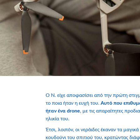
Ο Ν. είχε αποφασίσει από την πρώτη στιγ
το ποια ήταν η ευχή του.
Αυτό που επιθυμ
ήταν ένα
drone
, με τις απαραίτητες προδι
ηλικία του.
Έτσι, λοιπόν, οι νεράιδες έκαναν τα μαγικ
κουδούνι του σπιτιού του, κρατώντας διάφ