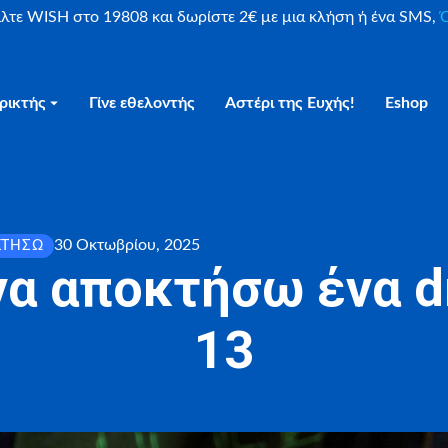
είλτε WISH στο 19808 και δωρίστε 2€ με μια κλήση ή ένα SMS,
Ο
ρικτής
Γίνε εθελοντής
Αστέρι της Ευχής!
Eshop
30 Οκτωβρίου, 2025
ΚΤΉΣΩ
να αποκτήσω ένα dr
13