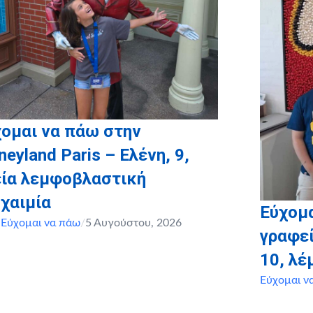
ομαι να πάω στην
neyland Paris – Ελένη, 9,
εία λεμφοβλαστική
χαιμία
Εύχομα
,
Εύχομαι να πάω
/
5 Αυγούστου, 2026
γραφεί
10, λ
Εύχομαι ν