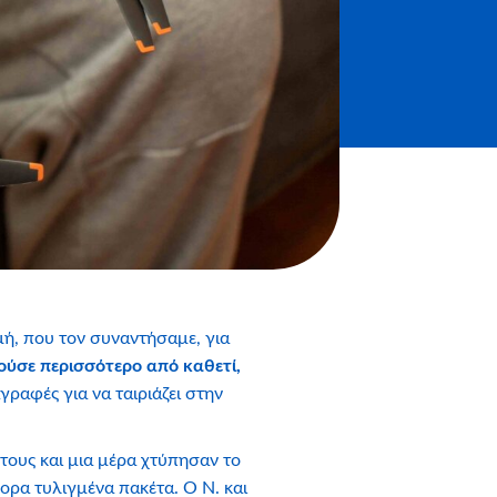
μή, που τον συναντήσαμε, για
ούσε περισσότερο από καθετί,
αγραφές για να ταιριάζει στην
ά τους και μια μέρα χτύπησαν το
ορα τυλιγμένα πακέτα. Ο Ν. και