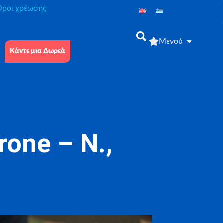
́ροι χρέωσης
Μενού
Κάντε μια Δωρεά
one – Ν.,