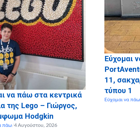
Εύχομαι ν
PortAvent
11, σακχ
τύπου 1
ι να πάω στα κεντρικά
Εύχομαι να πάω
α της Lego – Γιώργος,
έμφωμα Hodgkin
α πάω
/
4 Αυγούστου, 2026