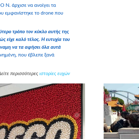
 Ο Ν. άρχισε να ανοίγει τα
ου εμφανίστηκε το drone που
ύτερο τρόπο τον κύκλο αυτής της
ώς είχε καλό τέλος. Η ευτυχία του
δύναμη να τα αφήσει όλα αυτά
ινημένη, που έβλεπε ξανά
Δείτε περισσότερες
ιστορίες ευχών
υς χορηγούς: ΚΩΤΣΟΒΟΛΟΣ,
TISAN BAKERY & COFFEE
PIZZA FAN, Craftbox