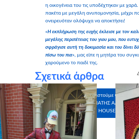
η οικογένεια του τις υποδέχτηκαν με χαρά.
πακέτα με μεγάλη ανυπομονησία, μέχρι π
ονειρευόταν ολόψυχα να αποκτήσει!
«
Η εκπλήρωση της ευχής έκλεισε με τον καλ
μεγάλης περιπέτειας του γιου μου, που ευτυχ
σφράγισε αυτή τη δοκιμασία και του δίνει 
πίσω του πια
», μας είπε η μητέρα του συγκ
χαρούμενο το παιδί της.
Σχετικά άρθρα
ελοντές που έλαβαν μέρος
Ευχαριστούμε θερμά το
ς: ΠΑΝΑΓΙΩΤΑ ΠΑΛΙΟΥΡΑ
ΣΤΑΜΑΤΗΣ ΑΛΕΤΡΑΣ AR
HOUSE, myikona, 