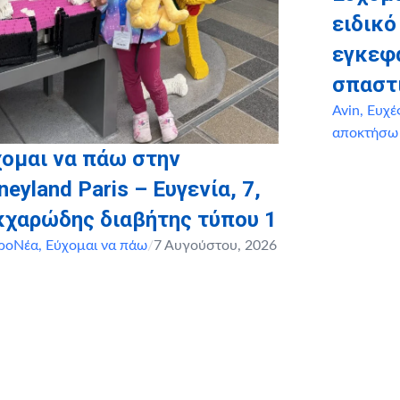
ειδικό
εγκεφ
σπαστ
Avin
,
Ευχέ
αποκτήσω
ομαι να πάω στην
neyland Paris – Ευγενία, 7,
κχαρώδης διαβήτης τύπου 1
ροΝέα
,
Εύχομαι να πάω
/
7 Αυγούστου, 2026