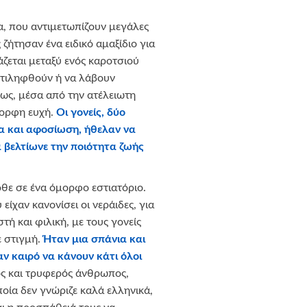
ια, που αντιμετωπίζουν μεγάλες
 ζήτησαν ένα ειδικό αμαξίδιο για
ράζεται μεταξύ ενός καροτσιού
αντιληφθούν ή να λάβουν
ως, μέσα από την ατέλειωτη
μορφη ευχή.
Οι γονείς, δύο
α και αφοσίωση, ήθελαν να
 βελτίωνε την ποιότητα ζωής
θε σε ένα όμορφο εστιατόριο.
 είχαν κανονίσει οι νεράιδες, για
τή και φιλική, με τους γονείς
 στιγμή.
Ήταν μια σπάνια και
αν καιρό να κάνουν κάτι όλοι
ός και τρυφερός άνθρωπος,
οία δεν γνώριζε καλά ελληνικά,