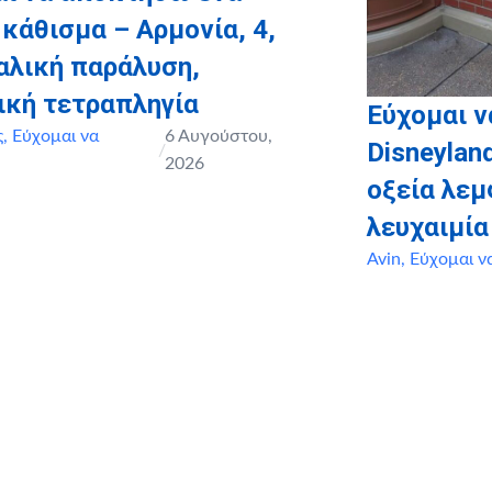
 κάθισμα – Αρμονία, 4,
αλική παράλυση,
ική τετραπληγία
Εύχομαι ν
ς
,
Εύχομαι να
6 Αυγούστου,
Disneyland
/
2026
οξεία λε
λευχαιμία
Avin
,
Εύχομαι ν