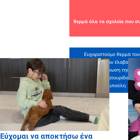
θερμά όλα τα σχολεία που σ
Ευχαριστούμε θερμά του
εθελοντές που έλαβαν μέ
στην εκπλήρωση της ευχή
Θεοδώρα Παχατουρίδου, Ιω
Σταμπούλη
Εύχομαι να αποκτήσω ένα