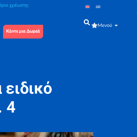
́ροι χρέωσης
Μενού
Κάντε μια Δωρεά
 ειδικό
. 4