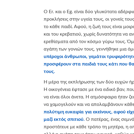
Ο Er. και ο Eg. είναι δύο γλυκύτατα αδέρφ
προκλήσεις στην υγεία τους, οι γονείς τους
το κάθε παιδί. Αφού, η ζωή τους είναι μοι
και του κρεβατιού, χωρίς δυνατότητα να 
ερεθίσματα από τον κόσμο γύρω τους. Όμ
αγάπη των γονιών τους, γεννήθηκε μια ό
υπέροχοι άνθρωποι, γεμάτοι τρυφερότητ
προσφέρουν στα παιδιά τους κάτι που θα
τους.
Η μέρα της εκπλήρωσης των δύο ευχών ήρ
Η οικογένεια έφτασε με ένα ειδικό βαν, που
να είναι όλοι άνετα. Η ατμόσφαιρα ήταν ζεσ
να χαμογελούν και να απολαμβάνουν κάθε
πολύτιμη ευκαιρία για εκείνους, αφού είχ
μαζί εκτός σπιτιού.
Ο πατέρας, ένας σεμν
προστάτευε με κάθε τρόπο τη μητέρα, η οπ