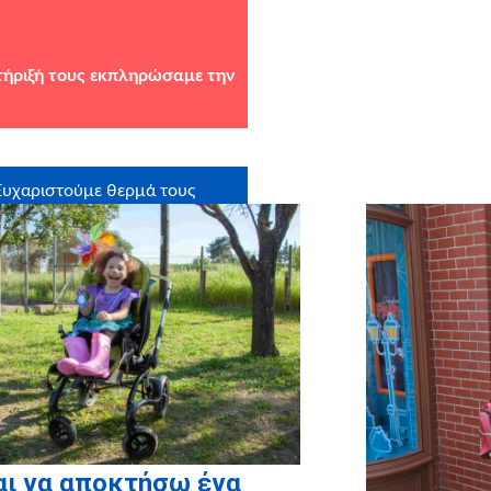
τήριξή τους εκπληρώσαμε την
Ευχαριστούμε θερμά τους
στηρικτές σε είδος: Redloop
αι να αποκτήσω ένα