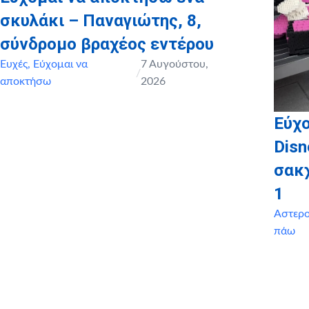
σκυλάκι – Παναγιώτης, 8,
σύνδρομο βραχέος εντέρου
Ευχές
,
Εύχομαι να
7 Αυγούστου,
/
αποκτήσω
2026
Εύχο
Disn
σακ
1
Αστερ
πάω