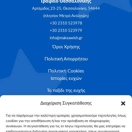
Γραφείο Θεσσαλονίκης
Αρτέμιδος 23-25, Θεσσαλονίκη, 54644
(πλησίον Μετρό Ανάληψη)
+30 2310 523978
+30 2310 523979
info@makeawish.gr
Όροι Χρήσης
Πολιτική Απορρήτου
Πολιτική Cookies
Ιστορίες ευχών
Το ταξίδι της ευχής
Κριτήρια Καταλληλότητας
Διαχείριση Συγκατάθεσης
Υποβολή Αιτήματος
Για να παρέχουμε την καλύτερη εμπειρία, χρησιμοποιούμε τεχνολογίες όπως
cookies για την αποθήκευση ή/και την πρόσβαση σε πληροφορίες
NEWSLETTER
συσκευών. Η συγκατάθεση για τις εν λόγω τεχνολογίες θα μας επιτρέψει να
Email*
επεξεργαστούμε δεδομένα προσωπικού χαρακτήρα, όπως συμπεριφορά