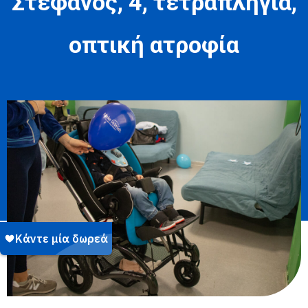
Στέφανος, 4, τετραπληγία,
οπτική ατροφία