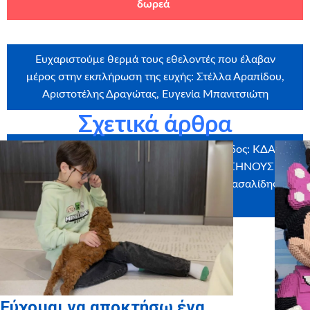
δωρεά
Ευχαριστούμε θερμά τους εθελοντές που έλαβαν
μέρος στην εκπλήρωση της ευχής: Στέλλα Αραπίδου,
Αριστοτέλης Δραγώτας, Ευγενία Μπανιτσιώτη
Σχετικά άρθρα
Ευχαριστούμε θερμά τους χορηγούς σε είδος: ΚΔΑΠ
ΜΕΑ «Η συμμορία των Αστεριών», ΓΕΥΣΗΝΟΥΣ
NORTH AE, taxi way, Ζαχαροπλαστείο Πασαλίδης,
myikona
Εύχομαι να αποκτήσω ένα