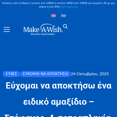
Καλέστε από σταθερό ή κινητό στο 19808 ή στείλτε WISH στο 19808 και δωρίστε 2€ με μια
κλήση ή ένα SMS,
Όροι χρέωσης
24 Οκτωβρίου, 2025
ΕΥΧΈΣ
ΕΎΧΟΜΑΙ ΝΑ ΑΠΟΚΤΉΣΩ
Εύχομαι να αποκτήσω ένα
ειδικό αμαξίδιο –