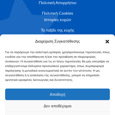
Πολιτική Απορρήτου
Πολιτική Cookies
Ιστορίες ευχών
Το ταξίδι της ευχής
Κριτήρια Καταλληλότητας
Διαχείριση Συγκατάθεσης
Υποβολή Αιτήματος
Για να παρέχουμε την καλύτερη εμπειρία, χρησιμοποιούμε τεχνολογίες όπως
cookies για την αποθήκευση ή/και την πρόσβαση σε πληροφορίες
NEWSLETTER
συσκευών. Η συγκατάθεση για τις εν λόγω τεχνολογίες θα μας επιτρέψει να
Email*
επεξεργαστούμε δεδομένα προσωπικού χαρακτήρα, όπως συμπεριφορά
περιήγησης ή μοναδικά αναγνωριστικά σε αυτόν τον ιστότοπο. Η μη
συγκατάθεση ή η ανάκληση της συγκατάθεσης, μπορεί να επηρεάσει
αρνητικά ορισμένες λειτουργίες και δυνατότητες.
Αποδοχή
Δεν αποδέχομαι
Make-A-Wish Greece © 2025