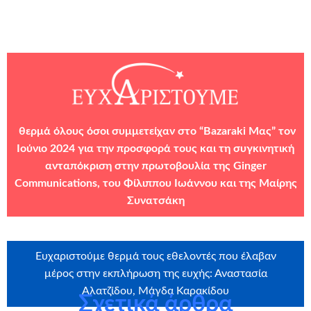
θερμά όλους όσοι συμμετείχαν στο “Bazaraki Μας” τον
Ιούνιο 2024 για την προσφορά τους και τη συγκινητική
ανταπόκριση στην πρωτοβουλία της Ginger
Communications, του Φίλιππου Ιωάννου και της Μαίρης
Συνατσάκη
Ευχαριστούμε θερμά τους εθελοντές που έλαβαν
μέρος στην εκπλήρωση της ευχής: Αναστασία
Αλατζίδου, Μάγδα Καρακίδου
Σχετικά άρθρα