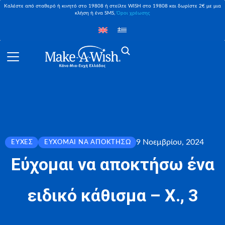
Καλέστε από σταθερό ή κινητό στο 19808 ή στείλτε WISH στο 19808 και δωρίστε 2€ με μια
κλήση ή ένα SMS,
Όροι χρέωσης
9 Νοεμβρίου, 2024
ΕΥΧΈΣ
ΕΎΧΟΜΑΙ ΝΑ ΑΠΟΚΤΉΣΩ
Εύχομαι να αποκτήσω ένα
ειδικό κάθισμα – X., 3