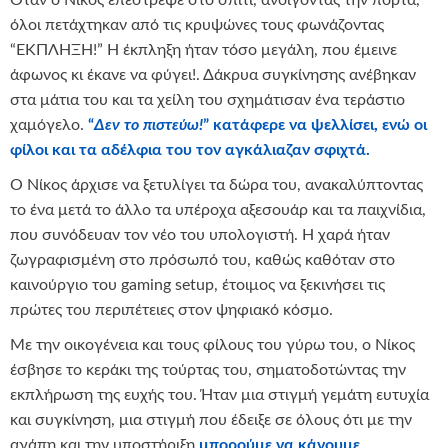
Όταν ο Νίκος επέστρεψε στο σπίτι, ανοίγοντας την πόρτα,
όλοι πετάχτηκαν από τις κρυψώνες τους φωνάζοντας
“ΕΚΠΛΗΞΗ!” Η έκπληξη ήταν τόσο μεγάλη, που έμεινε
άφωνος κι έκανε να φύγει!. Δάκρυα συγκίνησης ανέβηκαν
στα μάτια του και τα χείλη του σχημάτισαν ένα τεράστιο
χαμόγελο.
“
Δεν το πιστεύω!
” κατάφερε να ψελλίσει, ενώ οι
φίλοι και τα αδέλφια του τον αγκάλιαζαν σφιχτά.
Ο Νίκος άρχισε να ξετυλίγει τα δώρα του, ανακαλύπτοντας
το ένα μετά το άλλο τα υπέροχα αξεσουάρ και τα παιχνίδια,
που συνόδευαν τον νέο του υπολογιστή. Η χαρά ήταν
ζωγραφισμένη στο πρόσωπό του, καθώς καθόταν στο
καινούργιο του gaming setup, έτοιμος να ξεκινήσει τις
πρώτες του περιπέτειες στον ψηφιακό κόσμο.
Με την οικογένεια και τους φίλους του γύρω του, ο Νίκος
έσβησε το κεράκι της τούρτας του, σηματοδοτώντας την
εκπλήρωση της ευχής του. Ήταν μια στιγμή γεμάτη ευτυχία
και συγκίνηση, μια στιγμή που έδειξε σε όλους ότι με την
αγάπη και την υποστήριξη
μπορούμε να κάνουμε