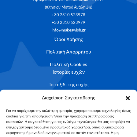
(πλησίον Μετρό Ανάληψη)
+30 2310 523978
+30 2310 523979
info@makeawish.gr
Όροι Χρήσης
Πολιτική Απορρήτου
Πολιτική Cookies
Ιστορίες ευχών
Το ταξίδι της ευχής
Κριτήρια Καταλληλότητας
Διαχείριση Συγκατάθεσης
Υποβολή Αιτήματος
Για να παρέχουμε την καλύτερη εμπειρία, χρησιμοποιούμε τεχνολογίες όπως
cookies για την αποθήκευση ή/και την πρόσβαση σε πληροφορίες
NEWSLETTER
συσκευών. Η συγκατάθεση για τις εν λόγω τεχνολογίες θα μας επιτρέψει να
Email*
επεξεργαστούμε δεδομένα προσωπικού χαρακτήρα, όπως συμπεριφορά
περιήγησης ή μοναδικά αναγνωριστικά σε αυτόν τον ιστότοπο. Η μη