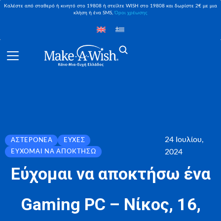
Καλέστε από σταθερό ή κινητό στο 19808 ή στείλτε WISH στο 19808 και δωρίστε 2€ με μια
κλήση ή ένα SMS,
Όροι χρέωσης
24 Ιουλίου,
ΑΣΤΕΡΟΝΈΑ
ΕΥΧΈΣ
2024
ΕΎΧΟΜΑΙ ΝΑ ΑΠΟΚΤΉΣΩ
Εύχομαι να αποκτήσω ένα
Gaming PC – Νίκος, 16,