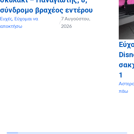
σύνδρομο βραχέος εντέρου
Ευχές
,
Εύχομαι να
7 Αυγούστου,
/
αποκτήσω
2026
Εύχο
Disn
σακ
1
Αστερ
πάω