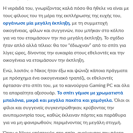
Η νεράιδά του, γνωρίζοντας καλά πόσο θα ήθελε να είναι με
τους φίλους του τη μέρα της εκπλήρωσης της ευχής του,
οργάνωσε μία μεγάλη έκπληξη,
με τη συμμετοχή
οικογένειας, φίλων και συγγενών, που μπήκαν στο κόλπο
για να του ετοιμάσουν την πιο μεγάλη έκπληξη. Το σχέδιο
ήταν απλό αλλά τέλειο: θα τον “έδιωχναν” από το σπίτι για
λίγες ώρες, δίνοντας την ευκαιρία στους εθελοντές και την
οικογένεια να ετοιμάσουν την έκπληξη.
Ενώ, λοιπόν, ο Νίκος ήταν έξω και ψώνιζε κάποια πράγματα
με πρόσχημα ένα οικογενειακό τραπέζι, οι εθελοντές
έφτασαν στο σπίτι του, με το καινούργιο Gaming PC και όλα
τα απαραίτητα αξεσουάρ.
Το σπίτι γέμισε με χρωματιστά
μπαλόνια, μικρά και μεγάλα πακέτα και χαμόγελα.
Όλοι οι
φίλοι και συγγενείς συγκεντρώθηκαν, κρύβοντας την
ανυπομονησία τους, καθώς έκλειναν πόρτες και παράθυρα
για να μη φανερωθούν, περιμένοντας τη μεγάλη στιγμή.