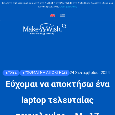
Καλέστε από σταθερό ή κινητό στο 19808 ή στείλτε WISH στο 19808 και δωρίστε 2€ με μια
κλήση ή ένα SMS,
Όροι χρέωσης
24 Σεπτεμβρίου, 2024
ΕΥΧΈΣ
ΕΎΧΟΜΑΙ ΝΑ ΑΠΟΚΤΉΣΩ
Εύχομαι να αποκτήσω ένα
laptop τελευταίας