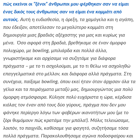
πώς εκείνοι οι “ξένοι” άνθρωποι μου φέρθηκαν σαν να είμαι
ένας δικός τους άνθρωπος σαν να είμαι ένα κομμάτι από
αυτούς
. Αυτή η ευδιαθεσία, η όρεξη, τα χαμόγελα και η αγάπη,
που έδειξαν, αποτέλεσαν το μεγαλύτερο κομμάτι στη
δημιουργία μιας βραδιάς αξέχαστης για μας και κυρίως για
μένα. Όσο αφορά στη βραδιά, βρεθήκαμε σε έναν όμορφο
πολυχώρο, με
bowling
, μπιλιάρδα και πολλά άλλα,
γνωριστήκαμε και αρχίσαμε να συζητάμε για διάφορα
πράγματα – με το τι ασχολούμαι, με το τι θέλω να ασχοληθώ
επαγγελματικά στο μέλλον, και διάφορα αλλά πράγματα. Στη
συνέχεια, παίξαμε bowling, όπου εκεί ήταν όταν άρχισαν όλα τα
γέλια και τα πειράγματα μεταξύ μας, δημιουργώντας μια πολύ
όμορφη ατμόσφαιρα. Κύλησε πολύ ευχάριστα η ώρα, κέρδισα
κιόλας τον έναν από τους δύο γύρους, πράγμα που δεν μου
φάνηκε περίεργο λόγω των φοβέρων ικανοτήτων μου (με το
ζόρι θυμόμουν πώς κρατάμε την μπάλα!). Μόλις τελειώσαμε,
λοιπόν, το παιχνίδι, καθίσαμε για φαγητό, συζητήσαμε τόσα
πολλά πράγματα. Παρακολουθήσαμε αγώνα ποδοσφαίρου και