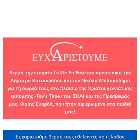
θερμά την εταιρεία
La Vie En Rose
και προσωπικά την
Δήμητρα Κατσαφάδου και τον Νικόλα Μαλακοδήμο
για τη δωρεά τους στο πλαίσιο της Χριστουγεννιάτικης
εκπομπής «Fay’s Time» του ΣΚΑΪ και της Πρέσβειράς
μας, Φαίης Σκορδά, που ήταν αφιερωμένη στα παιδιά
μας!
Ευχαριστούμε θερμά τους εθελοντές που έλαβαν