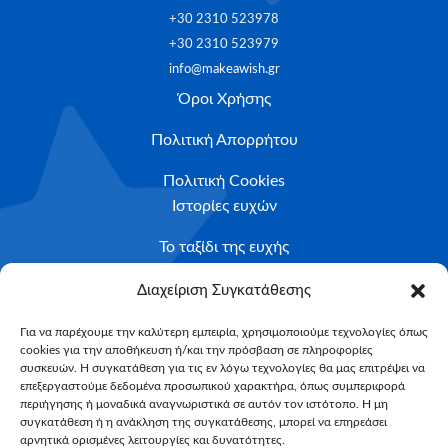
+30 2310 523978
+30 2310 523979
info@makeawish.gr
Όροι Χρήσης
Πολιτική Απορρήτου
Πολιτική Cookies
Ιστορίες ευχών
Το ταξίδι της ευχής
Κριτήρια Καταλληλότητας
Διαχείριση Συγκατάθεσης
Υποβολή Αιτήματος
Για να παρέχουμε την καλύτερη εμπειρία, χρησιμοποιούμε τεχνολογίες όπως
cookies για την αποθήκευση ή/και την πρόσβαση σε πληροφορίες
NEWSLETTER
συσκευών. Η συγκατάθεση για τις εν λόγω τεχνολογίες θα μας επιτρέψει να
Email*
επεξεργαστούμε δεδομένα προσωπικού χαρακτήρα, όπως συμπεριφορά
περιήγησης ή μοναδικά αναγνωριστικά σε αυτόν τον ιστότοπο. Η μη
συγκατάθεση ή η ανάκληση της συγκατάθεσης, μπορεί να επηρεάσει
αρνητικά ορισμένες λειτουργίες και δυνατότητες.