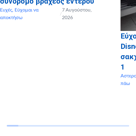
σύνδρομο βραχέος εντέρου
Ευχές
,
Εύχομαι να
7 Αυγούστου,
/
αποκτήσω
2026
Εύχο
Disn
σακ
1
Αστερ
πάω