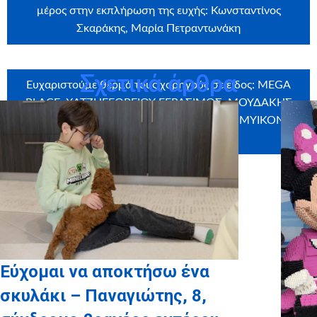
μέρος στην εκπλήρωση της ευχής: Κωνσταντίνος
Σκαράκης, Μαρία Πετραντωνάκη
Σχετικά άρθρα
Ευχαριστούμε θερμά τους χορηγούς σε είδος: MEGA
PLACE, ΧΑΤΖΗΓΕΩΡΓΙΟΥ ΓΕΡΑΣΙΜΟΣ, ΜΟΥΔΑΚΗΣ
ΝΙΚΟΣ, ΜΟΝΤΕΡΝΟ ΖΑΧΑΡΟΠΛΑΣΤΕΙΟ, MYIKONA,
SPOURGITIS TRANS
Εύχομαι να αποκτήσω ένα
σκυλάκι – Παναγιώτης, 8,