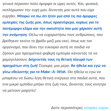
γενικά πέρασαν πολύ όμορφα οι ώρες αυτές. Και, φυσικά,
εκπλήρωσαν την ευχή μου, δίνοντάς μου αυτό που είχα
ευχηθεί.
Μπορώ να πω ότι ήταν μια από τις πιο όμορφες
εμπειρίες της ζωής μου, όπως προανέφερα, κυρίως για το
πανέμορφο κλίμα και την οικειότητα που μου χάρισαν αυτή
την ανάμνηση
.
Θέλω να ευχαριστήσω τους ανθρώπους, που
βρέθηκαν εκείνο το βράδυ μαζί μου εκεί, όπως και τον
οργανισμό, που δίνει την ευκαιρία αυτή σε παιδιά να
ζήσουν μια πραγματικά φοβερή εμπειρία κάνοντάς τα να
χαμογελάσουν,
δείχνοντάς τους τη θετική πλευρά των
πραγμάτων στη ζωή!
Σίγουρα, μια μέρα,
θα ήθελα και εγώ να
γίνω εθελοντής για το
Make
–
A
–
Wish
.
Θα ήθελα κι εγώ να
μπορέσω να δώσω λίγη θετική ενέργεια στα παιδιά αυτά, που
ένα μικρό εμπόδιο μπήκε στη ζωή τους, δίνοντάς τους κίνητρο
να μείνουν μαχητές!
Δείτε περισσότερες
ιστορίες ευχών