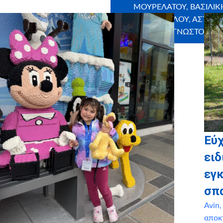
ΜΟΥΡΕΛΑΤΟΥ, ΒΑΣΙΛΙΚ
ΓΙΑΚΟΥΜΕΛΟΥ, ΑΣΤΑΡΤ
ΜΑΡΙΝΑ ΑΝΑΓΝΩΣΤΟΠΟΥ
Εύ
ειδ
εγ
σπ
Avin
αποκ