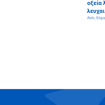
οξεία
λευχαι
Avin
,
Εύχο