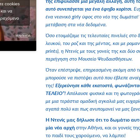
τής επιφύλασσε μια μεγάλη αλλαγή, αυτή το
τε cookies
αυτό συνεπάγεται για ένα έφηβο κορίτσι
. Ευ
και να
ένα νεανικό girly ύφος στο νέο της δωμάτιο!
ριεχόμενο
μετάβαση στα νέα δεδομένα.
Όσο ετοιμάζαμε τις τελευταίες πινελιές στο 
λευκού, του ροζ και της μέντας, και με ρομαν
prints), η Ντενίς με τους γονείς της και δύο
περιήγηση στο Μουσείο Ψευδαισθήσεων.
Όταν επέστρεψε, επηρεασμένη ακόμη από τα 
μπορούσε να πιστέψει αυτό που έβλεπε ανοί
της!
Εξερεύνησε κάθε εκατοστό, φωνάζοντας
ΤΕΛΕΙΟ”!
Απόλαυσε φυσικά και τη φωτογράφ
με μια τεράστια ομαδική αγκαλιά μας ευχαρ
αγαπά πολύ και πως ανυπομονεί να μας ξανα
Η Ντενίς μας δήλωσε ότι το δωμάτιο αυτό
μία νέα αρχή
στην Αθήνα, και οι γονείς τη
το παιδί τους χαρούμενο, να λάμπει!