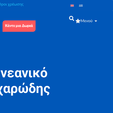
́ροι χρέωσης
Μενού
Κάντε μια Δωρεά
 νεανικό
κχαρώδης