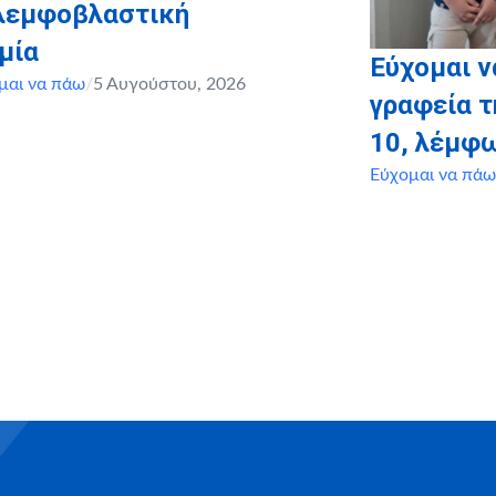
 λεμφοβλαστική
μία
Εύχομαι ν
μαι να πάω
/
5 Αυγούστου, 2026
γραφεία τ
10, λέμφ
Εύχομαι να πάω