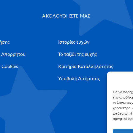
ΑΚΟΛΟΥΘΗΣΤΕ ΜΑΣ
ήσης
Ιστορίες ευχών
ή Απορρήτου
Το ταξίδι της ευχής
 Cookies
Κριτήρια Καταλληλότητας
Υποβολή Αιτήματος
Για να παρέ
την αποθήκε
εν λόγω τεχ
χαρακτήρα, 
ιστότοπο. Η
αρνητικά ορι