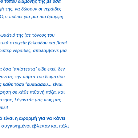
υ τόπου διαμονής της με όσα
χή της, να δώσουν οι νεράιδες
 Ό,τι πρέπει για μια πιο όμορφη
δωμάτιό της (σε τόνους του
τικά στοιχεία βελούδου και floral
 σούπερ νεράιδες, απολάμβανε μια
όσα “απίστευτα” είδε εκεί, δεν
γοντας την πόρτα του δωματίου
 κάθε τόσο “ουααααου… είναι
ηση σε κάθε πιθανή πόζα, και
ίστησε, λέγοντάς μας πως μας
δεί!
 είναι η αφορμή για να κάνει
ς συγκινημένοι έβλεπαν και πάλι