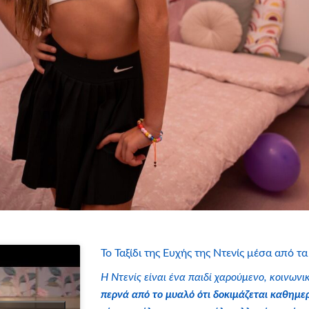
Το Ταξίδι της Ευχής της Ντενίς μέσα από τα
Η Ντενίς είναι ένα παιδί χαρούμενο, κοινων
περνά από το μυαλό ότι δοκιμάζεται καθημε