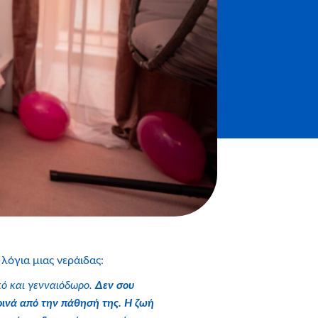
 λόγια μιας νεράιδας:
ικό και γενναιόδωρο.
Δεν σου
ρινά από την πάθησή της. Η ζωή