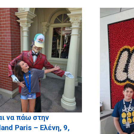
ι να πάω στην
land Paris – Ελένη, 9,