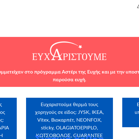
υμμετείχαν στο πρόγραμμα Αστέρι της Ευχής και με την υποσ
παρούσα ευχή.
ς
Ευχαριστούμε θερμά τους
ρος
χορηγούς σε είδος: JYSK, IKEA,
υ
ς:
Vitex, Βιοκαρπέτ, NEONFOX,
ΑΡΙΑ
sticky, OLAGIATOEPIPLO,
Η
ΚΩΤΣΟΒΟΛΟΣ, GUARANTEE