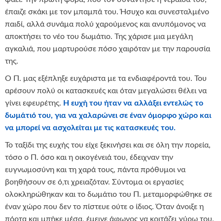
έπαιζε σκάκι με τον μπαμπά του. Ήσυχο και συνεσταλμένο
παιδί, αλλά συνάμα πολύ χαρούμενος και ανυπόμονος να
αποκτήσει το νέο του δωμάτιο. Της χάρισε μια μεγάλη
αγκαλιά, που μαρτυρούσε πόσο χαιρόταν με την παρουσία
της.
Ο Π. μας εξέπληξε ευχάριστα με τα ενδιαφέροντά του. Του
αρέσουν πολύ οι κατασκευές και όταν μεγαλώσει θέλει να
γίνει εφευρέτης.
Η ευχή του ήταν να αλλάξει εντελώς το
δωμάτιό του, για να χαλαρώνει σε έναν όμορφο χώρο και
να μπορεί να ασχολείται με τις κατασκευές του.
Το ταξίδι της ευχής του είχε ξεκινήσει και σε όλη την πορεία,
τόσο ο Π. όσο και η οικογένειά του, έδειχναν την
ευγνωμοσύνη και τη χαρά τους, πάντα πρόθυμοι να
βοηθήσουν σε ό,τι χρειαζόταν. Σύντομα οι εργασίες
ολοκληρώθηκαν και το δωμάτιο του Π. μεταμορφώθηκε σε
έναν χώρο που δεν το πίστευε ούτε ο ίδιος. Όταν άνοιξε η
πόρτα και μπήκε μέσα, έμεινε άφωνος να κοιτάζει γύρω του.