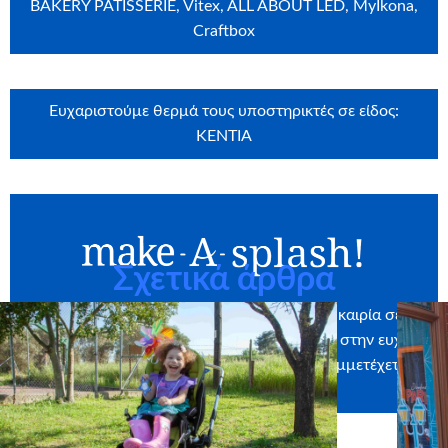
BAKERY PATISSERIE, Vitex, ALL ABOUT LED, MyIkona,
Craftbox
Ευχαριστούμε θερμά τους υποστηρικτές σε είδος:
KENTIA
Σχετικά άρθρα
Φέτος το καλοκαίρι, δίνουμε ΜΑΖΙ την ευκαιρία σε
περισσότερα παιδιά ευχής να «βουτήξουν» στην ευχή
τους. Μάθετε πώς μπορείτε κι εσείς να συμμετέχετε
στο make-A-splash στο
ΕΔΩ