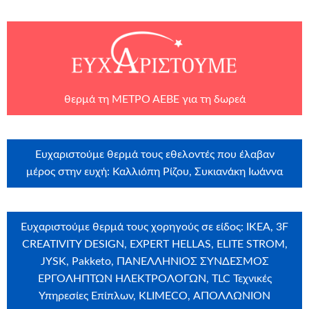
θερμά τη
ΜΕΤΡΟ ΑΕΒΕ
για τη δωρεά
Ευχαριστούμε θερμά τους εθελοντές που έλαβαν
μέρος στην ευχή: Καλλιόπη Ρίζου, Συκιανάκη Ιωάννα
Ευχαριστούμε θερμά τους χορηγούς σε είδος: IKEA, 3F
CREATIVITY DESIGN, EXPERT HELLAS, ELITE STROM,
JYSK, Pakketo, ΠΑΝΕΛΛΗΝΙΟΣ ΣΥΝΔΕΣΜΟΣ
ΕΡΓΟΛΗΠΤΩΝ ΗΛΕΚΤΡΟΛΟΓΩΝ, TLC Τεχνικές
Υπηρεσίες Επίπλων, KLIMECO, ΑΠΟΛΛΩΝΙΟΝ