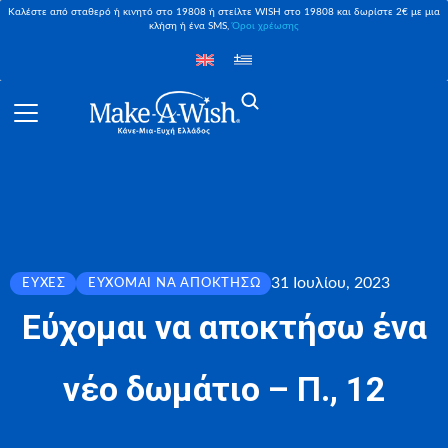
Καλέστε από σταθερό ή κινητό στο 19808 ή στείλτε WISH στο 19808 και δωρίστε 2€ με μια
κλήση ή ένα SMS,
Όροι χρέωσης
31 Ιουλίου, 2023
ΕΥΧΈΣ
ΕΎΧΟΜΑΙ ΝΑ ΑΠΟΚΤΉΣΩ
Εύχομαι να αποκτήσω ένα
νέο δωμάτιο – Π., 12