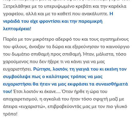
Ξετρελάθηκε με το υπερυψωμένο κρεβάτι και την καρέκλα
γραφείου, αλλά και με το καθετί που ανακάλυπτε.
Η
νεράιδά του είχε φροντίσει και την παραμικρή
λεπτομέρεια!
Παρέα με τον μικρότερο αδερφό του και τους αγαπημένους
του φίλους, άνοιξαν τα δώρα και εξερεύνησαν το καινούργιο
του δωμάτιο σπιθαμή προς σπιθαμή. Ήταν, μάλιστα, τόσο
χαρούμενος που δεν ήξερε τι να κάνει για να μας
ευχαριστήσει.
Ρώτησε, λοιπόν, τη γιαγιά του κι εκείνη τον
συμβούλεψε πως ο καλύτερος τρόπος να μας
ευχαριστήσει θα ήταν να μας εκφράσει τα συναισθήματά
του!
Έτσι λοιπόν κι έκανε…. Όταν ήρθε η ώρα του
αποχαιρετισμού, η αγκαλιά του ήταν τόσο σφιχτή μαζί με
άπειρα «ευχαριστώ», επιβραβεύοντάς μας με τον πιο γλυκό
τρόπο!