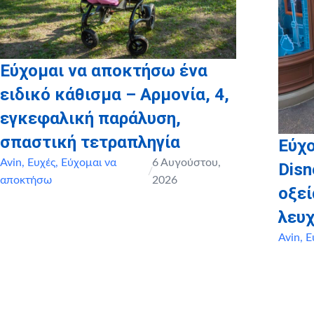
Εύχομαι να αποκτήσω ένα
ειδικό κάθισμα – Αρμονία, 4,
εγκεφαλική παράλυση,
σπαστική τετραπληγία
Εύχο
Avin
,
Ευχές
,
Εύχομαι να
6 Αυγούστου,
Disn
/
αποκτήσω
2026
οξε
λευχ
Avin
,
Ε