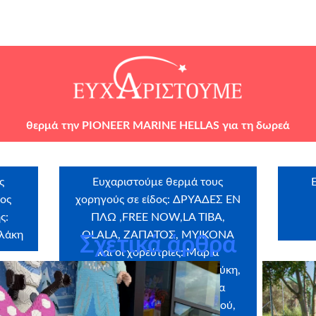
θερμά την
PIONEER MARINE HELLAS
για τη δωρεά
ς
Ευχαριστούμε θερμά τους
ρος
χορηγούς σε είδος:
ΔΡΥΆΔΕΣ ΕΝ
ς:
ΠΛΩ ,FREE NOW,LA TIBA,
ολάκη
OLALA, ΖΑΠΑΤΟΣ, ΜΥΙΚΟΝΑ
Σχετικά άρθρα
και οι χορεύτριες: Μαρία
Καραπανγιώτη, Αρετή Χαλμούκη,
Λυδία Λεντζάρη, Πετρούλα
Λαμπαδάκη, Ναταλία Λαλεχού,