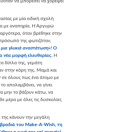
υόταν να μπορέσει να χορέψει
σίας με μία ειδική σχολή
ομα με αναπηρία. Η Αργυρώ
 αργότερα, όταν βρέθηκε στην
 πρόσωπό της φωτιζόταν,
 μια γλυκιά αναστάτωση»
!
Ο
α νέα μορφή ελευθερίας.
Η
α δίπλα της, γεμάτη
αν στην κόρη της. Μαμά και
ν σε όλους πως ένα άτομο με
 το απολαμβάνει, να γίνει
να μην το βάζουν κάτω, να
 μέρα με όλες τις δυσκολίες
α της κάνουν την μεγάλη
 βραδιά του Make-A-Wish, τη