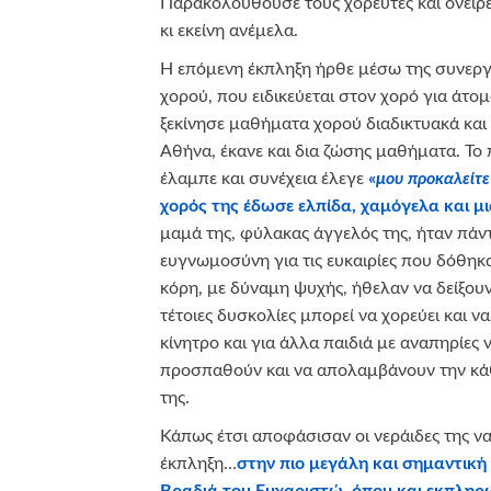
Παρακολουθούσε τους χορευτές και ονειρε
κι εκείνη ανέμελα.
Η επόμενη έκπληξη ήρθε μέσω της συνεργα
χορού, που ειδικεύεται στον χορό για άτ
ξεκίνησε μαθήματα χορού διαδικτυακά και
Αθήνα, έκανε και δια ζώσης μαθήματα. Το
έλαμπε και συνέχεια έλεγε
«
μου προκαλείτε
χορός της έδωσε ελπίδα, χαμόγελα και μι
μαμά της, φύλακας άγγελός της, ήταν πάντ
ευγνωμοσύνη για τις ευκαιρίες που δόθηκ
κόρη, με δύναμη ψυχής, ήθελαν να δείξου
τέτοιες δυσκολίες μπορεί να χορεύει και να
κίνητρο και για άλλα παιδιά με αναπηρίες 
προσπαθούν και να απολαμβάνουν την κάθε
της.
Κάπως έτσι αποφάσισαν οι νεράιδες της ν
έκπληξη…
στην πιο μεγάλη και σημαντική