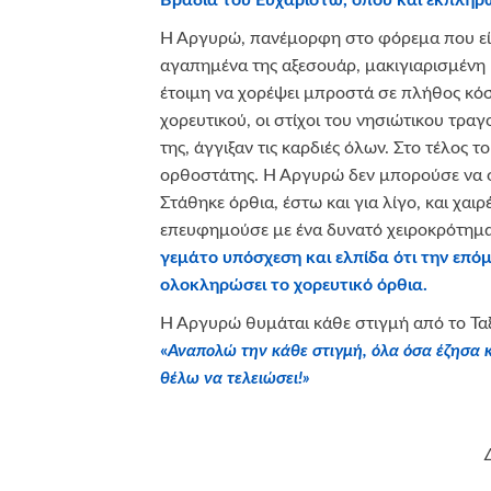
Βραδιά του Ευχαριστώ, όπου και εκπληρώ
Η Αργυρώ, πανέμορφη στο φόρεμα που είχε
αγαπημένα της αξεσουάρ, μακιγιαρισμένη 
έτοιμη να χορέψει μπροστά σε πλήθος κόσ
χορευτικού, οι στίχοι του νησιώτικου τρα
της, άγγιξαν τις καρδιές όλων. Στο τέλος 
ορθοστάτης. Η Αργυρώ δεν μπορούσε να σ
Στάθηκε όρθια, έστω και για λίγο, και χαιρ
επευφημούσε με ένα δυνατό χειροκρότημ
γεμάτο υπόσχεση και ελπίδα ότι την επό
ολοκληρώσει το χορευτικό όρθια.
Η Αργυρώ θυμάται κάθε στιγμή από το Ταξί
«
Αναπολώ την κάθε στιγμή, όλα όσα έζησα 
θέλω να τελειώσει!»