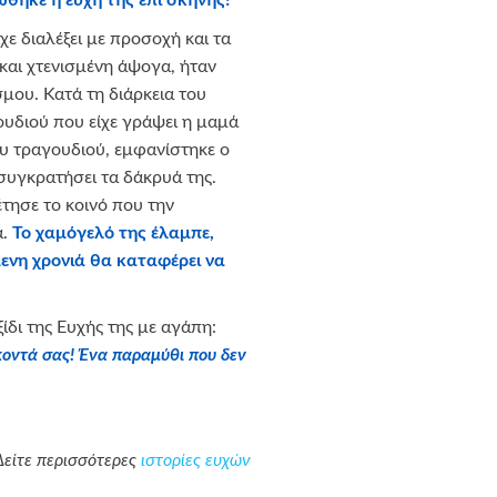
θηκε η ευχή της επί σκηνής!
 διαλέξει με προσοχή και τα
και χτενισμένη άψογα, ήταν
μου. Κατά τη διάρκεια του
γουδιού που είχε γράψει η μαμά
του τραγουδιού, εμφανίστηκε ο
υγκρατήσει τα δάκρυά της.
έτησε το κοινό που την
α.
Το χαμόγελό της έλαμπε,
μενη χρονιά θα καταφέρει να
δι της Ευχής της με αγάπη:
κοντά σας! Ένα παραμύθι που δεν
Δείτε περισσότερες
ιστορίες ευχών