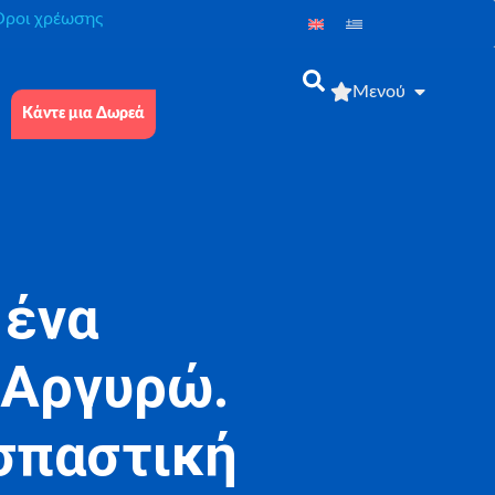
́ροι χρέωσης
Μενού
Κάντε μια Δωρεά
 ένα
 Αργυρώ.
σπαστική