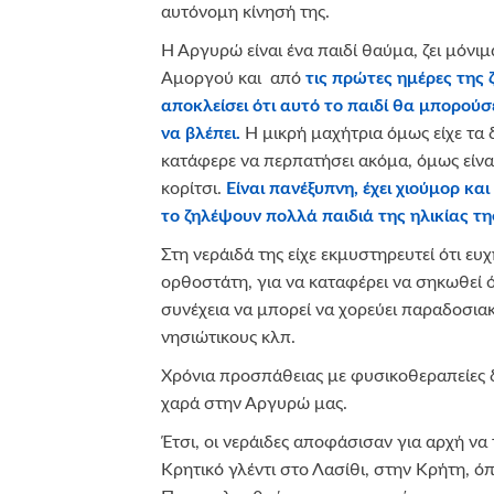
αυτόνομη κίνησή της.
Η Αργυρώ είναι ένα παιδί θαύμα, ζει μόνι
Αμοργού και από
τις πρώτες ημέρες της ζ
αποκλείσει ότι αυτό το παιδί θα μπορούσε
να βλέπει.
Η μικρή μαχήτρια όμως είχε τα 
κατάφερε να περπατήσει ακόμα, όμως είναι
κορίτσι.
Είναι πανέξυπνη, έχει χιούμορ και
το ζηλέψουν πολλά παιδιά της ηλικίας τη
Στη νεράιδά της είχε εκμυστηρευτεί ότι ευ
ορθοστάτη, για να καταφέρει να σηκωθεί ό
συνέχεια να μπορεί να χορεύει παραδοσια
νησιώτικους κλπ.
Χρόνια προσπάθειας με φυσικοθεραπείες 
χαρά στην Αργυρώ μας.
Έτσι, οι νεράιδες αποφάσισαν για αρχή να
Κρητικό γλέντι στο Λασίθι, στην Κρήτη, 