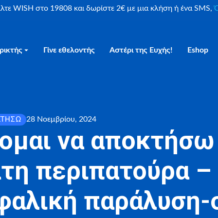
είλτε WISH στο 19808 και δωρίστε 2€ με μια κλήση ή ένα SMS,
Ο
ρικτής
Γίνε εθελοντής
Αστέρι της Ευχής!
Eshop
28 Νοεμβρίου, 2024
ΚΤΉΣΩ
ομαι να αποκτήσω
τη περιπατούρα –
εφαλική παράλυση-