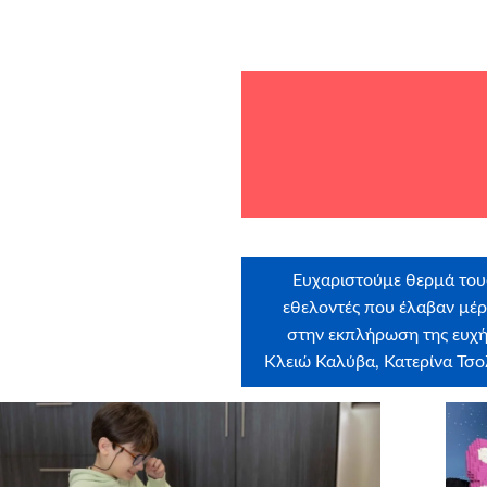
Ευχαριστούμε θερμά του
εθελοντές που έλαβαν μέ
στην εκπλήρωση της ευχή
Κλειώ Καλύβα, Κατερίνα Τσ