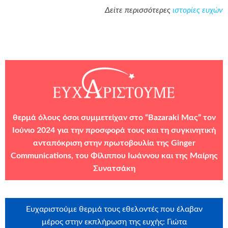
Δείτε περισσότερες
ιστορίες ευχών
θερμά
όλους όσοι συμμετείχαν στο “Bazaraki Μας” τον
Ιούνιο 2024 για την προσφορά τους και τη συγκινητική
ανταπόκριση στην πρωτοβουλία της Ginger
Communications, του Φίλιππου Ιωάννου και της Μαίρης
Συνατσάκη
Ευχαριστούμε θερμά τους εθελοντές που έλαβαν
μέρος στην εκπλήρωση της ευχής: Γιώτα