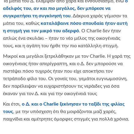
Τα μάτια του Δ. έλαμψαν από χαρά και ενθουσιασμό, ενώ
ο
αδελφός του, αν και πιο μεγάλος, δεν μπόρεσε να
συγκρατήσει τη συγκίνησή του
.
Δάκρυα χαράς γέμισαν τα
μάτια του, καθώς
καταλάβαινε πόσο σπουδαία ήταν αυτή
η στιγμή για τον μικρό του αδερφό
.
Ο Charlie δεν ήταν
απλώς ένα σκυλάκι – ήταν το νέο μέλος της οικογένειάς
τους, και η αγάπη του ήρθε την πιο κατάλληλη στιγμή.
Μικροί και μεγάλοι ξετρελάθηκαν με τον Charlie. Η χαρά της
οικογένειας ήταν απερίγραπτη, και ο Δ. δεν μπορούσε να
πιστέψει πόσο τυχερός ήταν που είχε αποκτήσει τον
τετράποδο φίλο του. Οι γονείς του, γεμάτοι ευγνωμοσύνη,
δεν παρέλειψαν να ευχαριστήσουν τις νεράιδες για όσα
έκαναν για τον Δ. και για την οικογένειά τους
Και έτσι,
ο Δ. και ο Charlie ξεκίνησαν το ταξίδι της φιλίας
τους
, με την υπόσχεση ότι θα μοιράζονται μαζί χαρές,
παιχνίδια και αμέτρητες όμορφες στιγμές για πολλά χρόνια.