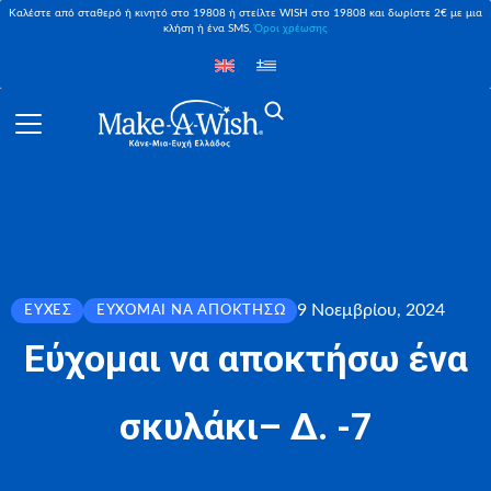
Καλέστε από σταθερό ή κινητό στο 19808 ή στείλτε WISH στο 19808 και δωρίστε 2€ με μια
κλήση ή ένα SMS,
Όροι χρέωσης
9 Νοεμβρίου, 2024
ΕΥΧΈΣ
ΕΎΧΟΜΑΙ ΝΑ ΑΠΟΚΤΉΣΩ
Εύχομαι να αποκτήσω ένα
σκυλάκι– Δ. -7