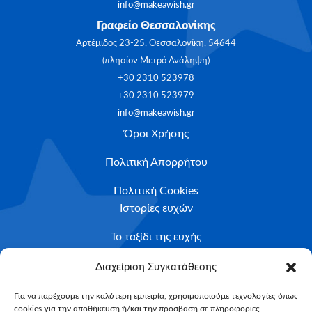
info@makeawish.gr
Γραφείο Θεσσαλονίκης
Αρτέμιδος 23-25, Θεσσαλονίκη, 54644
(πλησίον Μετρό Ανάληψη)
+30 2310 523978
+30 2310 523979
info@makeawish.gr
Όροι Χρήσης
Πολιτική Απορρήτου
Πολιτική Cookies
Ιστορίες ευχών
Το ταξίδι της ευχής
Κριτήρια Καταλληλότητας
Διαχείριση Συγκατάθεσης
Υποβολή Αιτήματος
Για να παρέχουμε την καλύτερη εμπειρία, χρησιμοποιούμε τεχνολογίες όπως
cookies για την αποθήκευση ή/και την πρόσβαση σε πληροφορίες
NEWSLETTER