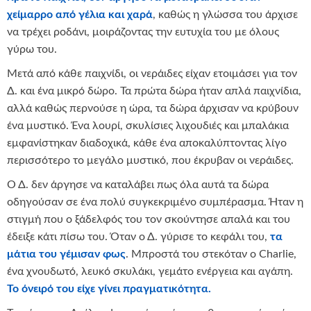
χείμαρρο από γέλια και χαρά
, καθώς η γλώσσα του άρχισε
να τρέχει ροδάνι, μοιράζοντας την ευτυχία του με όλους
γύρω του.
Μετά από κάθε παιχνίδι, οι νεράιδες είχαν ετοιμάσει για τον
Δ. και ένα μικρό δώρο. Τα πρώτα δώρα ήταν απλά παιχνίδια,
αλλά καθώς περνούσε η ώρα, τα δώρα άρχισαν να κρύβουν
ένα μυστικό. Ένα λουρί, σκυλίσιες λιχουδιές και μπαλάκια
εμφανίστηκαν διαδοχικά, κάθε ένα αποκαλύπτοντας λίγο
περισσότερο το μεγάλο μυστικό, που έκρυβαν οι νεράιδες.
Ο Δ. δεν άργησε να καταλάβει πως όλα αυτά τα δώρα
οδηγούσαν σε ένα πολύ συγκεκριμένο συμπέρασμα. Ήταν η
στιγμή που ο ξάδελφός του τον σκούντησε απαλά και του
έδειξε κάτι πίσω του. Όταν ο Δ. γύρισε το κεφάλι του,
τα
μάτια του γέμισαν φως
. Μπροστά του στεκόταν ο Charlie,
ένα χνουδωτό, λευκό σκυλάκι, γεμάτο ενέργεια και αγάπη.
Το όνειρό του είχε γίνει πραγματικότητα.