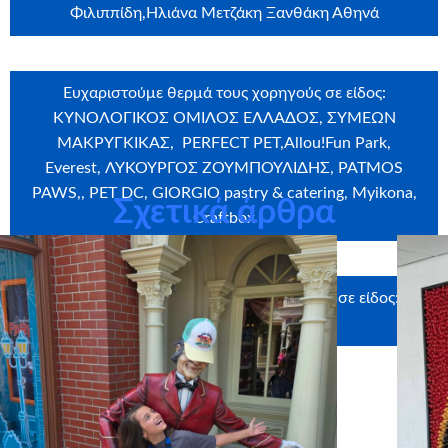
Φιλιππίδη,Ηλιάνα Μετζάκη Ξανθάκη Αθηνά
Ευχαριστούμε θερμά τους χορηγούς σε είδος:
ΚΥΝΟΛΟΓΙΚΟΣ ΟΜΙΛΟΣ ΕΛΛΑΔΟΣ, ΣΥΜΕΩΝ
ΜΑΚΡΥΓΚΙΚΑΣ, PERFECT PET,Allou!Fun Park,
Everest, ΛΥΚΟΥΡΓΟΣ ΖΟΥΜΠΟΥΛΙΔΗΣ, PATMOS
PAWS,, PET DC, GIORGIO pastry & catering, Myikona,
Σχετικά άρθρα
Craftbox
Ευχαριστούμε θερμά τους υποστηρικτές σε είδος:
ΑRTIX PRODUSCTIONS