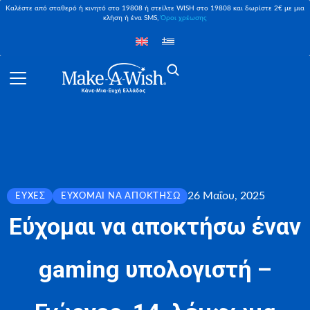
Καλέστε από σταθερό ή κινητό στο 19808 ή στείλτε WISH στο 19808 και δωρίστε 2€ με μια
κλήση ή ένα SMS,
Όροι χρέωσης
26 Μαΐου, 2025
ΕΥΧΈΣ
ΕΎΧΟΜΑΙ ΝΑ ΑΠΟΚΤΉΣΩ
Εύχομαι να αποκτήσω έναν
gaming υπολογιστή –