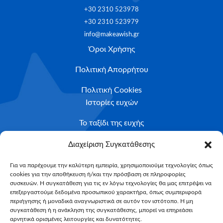
+30 2310 523978
+30 2310 523979
info@makeawish.gr
Όροι Χρήσης
Πολιτική Απορρήτου
Πολιτική Cookies
Ιστορίες ευχών
Το ταξίδι της ευχής
Κριτήρια Καταλληλότητας
Διαχείριση Συγκατάθεσης
Υποβολή Αιτήματος
Για να παρέχουμε την καλύτερη εμπειρία, χρησιμοποιούμε τεχνολογίες όπως
cookies για την αποθήκευση ή/και την πρόσβαση σε πληροφορίες
NEWSLETTER
συσκευών. Η συγκατάθεση για τις εν λόγω τεχνολογίες θα μας επιτρέψει να
Email*
επεξεργαστούμε δεδομένα προσωπικού χαρακτήρα, όπως συμπεριφορά
περιήγησης ή μοναδικά αναγνωριστικά σε αυτόν τον ιστότοπο. Η μη
συγκατάθεση ή η ανάκληση της συγκατάθεσης, μπορεί να επηρεάσει
αρνητικά ορισμένες λειτουργίες και δυνατότητες.