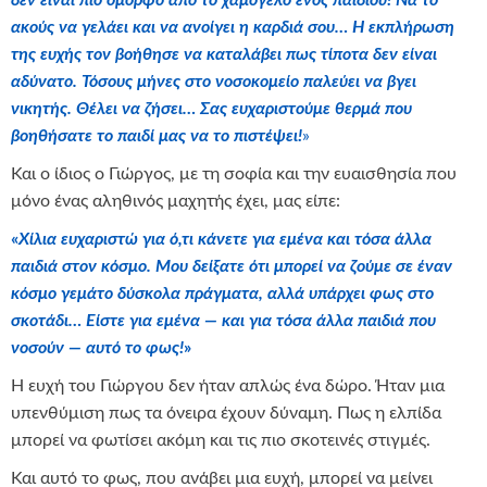
δεν είναι
πιο όμ
ορφο από
το χα
μόγελο ενός παιδιού! Να το
ακούς να γελάει και να ανοίγει η καρδιά σου… Η εκπλήρωση
της ευχής τον βοήθησε να καταλάβει πως τίποτα δεν είναι
αδύνατο. Τόσους μήνες στο νοσοκομείο παλεύει να βγει
νικητής. Θέλει να ζήσει… Σας ευχαριστούμε θερμά που
βοηθήσατε το παιδί μας να το πιστέψει!
»
Και ο ίδιος ο Γιώργος, με τη σοφία και την ευαισθησία που
μόνο ένας αληθινός μαχητής έχει, μας είπε:
«
Χ
ίλι
α ευχαριστώ για ό,τι κάνετε για εμένα και τόσα άλλα
παιδιά στον κόσμο.
Μου δείξατε
ότι μ
πορεί να ζούμε σε έναν
κόσμο γεμάτο δύσκολα πράγματα, αλλά υπάρχει φως στο
σκοτάδι… Είστε για εμένα — και για τόσα άλλα παιδιά που
νοσούν — αυτό το φως!
»
Η ευχή του Γιώργου δεν ήταν απλώς ένα δώρο. Ήταν μια
υπενθύμιση πως τα όνειρα έχουν δύναμη. Πως η ελπίδα
μπορεί να φωτίσει ακόμη και τις πιο σκοτεινές στιγμές.
Και αυτό το φως, που ανάβει μια ευχή, μπορεί να μείνει