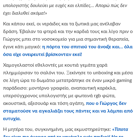
υπολογιστής δουλεύει με ευχές και ελπίδες… Απορώ πώς δεν
έχει διαλυθεί ακόμα!
»
Και κάπου εκεί, οι νεράιδες και τα ξωτικά μας ανέλαβαν
δράση. Έβαλαν τα φτερά και την καρδιά τους και λίγο πριν ο
Γιώργος μπει στο νοσοκομείο για μια σημαντική θεραπεία,
έγινε κάτι μαγικό:
η πόρτα του σπιτιού του άνοιξε και… όλα
όσα είχε ονειρευτεί βρίσκονταν εκεί!
Χαμογελαστοί εθελοντές με κουτιά γεμάτα χαρά
πλημμύρισαν το σαλόνι του. Ξεκίνησε το unboxing και μέσα
σε λίγη ώρα το δωμάτιο μετατράπηκε σε έναν μικρό gaming
παράδεισο: μοντέρνο γραφείο, αναπαυτική καρέκλα,
υπερσύγχρονος υπολογιστής με φωτεινά rgb φώτα,
ακουστικά, αξεσουάρ και τόση αγάπη,
που
ο Γιώργος δεν
σταματούσε να αγκαλιάζει τους πάντες και να λάμπει από
ευτυχία.
Η μητέρα του, συγκινημένη, μας εκμυστηρεύτηκε:
«
Τίποτα