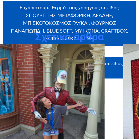
Ευχαριστούμε θερμά τους χορηγούς σε είδος:
ΣΠΟΥΡΓΙΤΗΣ ΜΕΤΑΦΟΡΙΚΗ, ΔΕΔΔΗΕ,
ΜΠΙΣΚΟΤΟΚΟΣΜΟΣ ΓΛΥΚΑ , ΦΟΥΡΝΟΣ
ΠΑΝΑΓΙΩΤΙΔΗ, BLUE SOFT, MY IKONA, CRAFTBOX,
Σχετικά άρθρα
EUROTAXI ΚΑΤΕΡΙΝΗ
Ευχαριστούμε θερμά τους υποστηρικτές σε είδος:
REDLOOP AGENCY