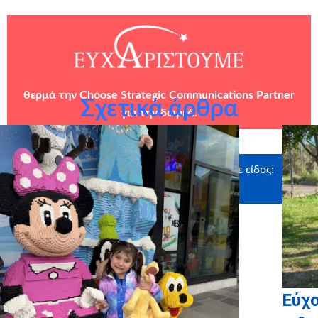
θερμά την
Choose Strategic Communications Partner
Σχετικά άρθρα
για την δωρεά.
Ευχαριστούμε θερμά τους χορηγούς σε είδος:
Babyloon
Εύχ