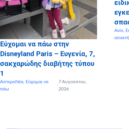
ειδι
εγκ
σπα
Avin
,
Ε
αποκτ
Εύχομαι να πάω στην
Disneyland Paris – Ευγενία, 7,
σακχαρώδης διαβήτης τύπου
1
ΑστεροΝέα
,
Εύχομαι να
7 Αυγούστου,
/
πάω
2026