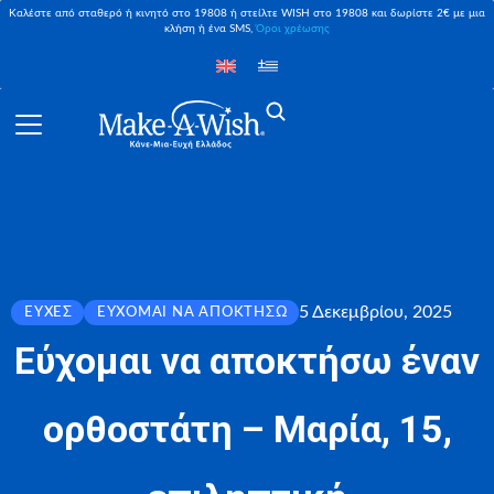
Καλέστε από σταθερό ή κινητό στο 19808 ή στείλτε WISH στο 19808 και δωρίστε 2€ με μια
κλήση ή ένα SMS,
Όροι χρέωσης
5 Δεκεμβρίου, 2025
ΕΥΧΈΣ
ΕΎΧΟΜΑΙ ΝΑ ΑΠΟΚΤΉΣΩ
Εύχομαι να αποκτήσω έναν
ορθοστάτη – Μαρία, 15,