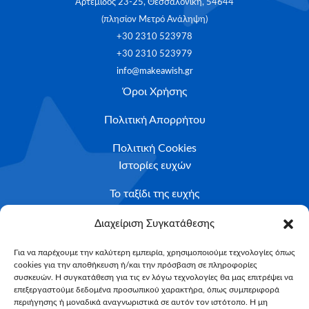
Αρτέμιδος 23-25, Θεσσαλονίκη, 54644
(πλησίον Μετρό Ανάληψη)
+30 2310 523978
+30 2310 523979
info@makeawish.gr
Όροι Χρήσης
Πολιτική Απορρήτου
Πολιτική Cookies
Ιστορίες ευχών
Το ταξίδι της ευχής
Κριτήρια Καταλληλότητας
Διαχείριση Συγκατάθεσης
Υποβολή Αιτήματος
Για να παρέχουμε την καλύτερη εμπειρία, χρησιμοποιούμε τεχνολογίες όπως
cookies για την αποθήκευση ή/και την πρόσβαση σε πληροφορίες
NEWSLETTER
συσκευών. Η συγκατάθεση για τις εν λόγω τεχνολογίες θα μας επιτρέψει να
Email*
επεξεργαστούμε δεδομένα προσωπικού χαρακτήρα, όπως συμπεριφορά
περιήγησης ή μοναδικά αναγνωριστικά σε αυτόν τον ιστότοπο. Η μη