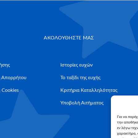
ΑΚΟΛΟΥΘΗΣΤΕ ΜΑΣ
ήσης
Ιστορίες ευχών
ή Απορρήτου
Το ταξίδι της ευχής
 Cookies
Κριτήρια Καταλληλότητας
Υποβολή Αιτήματος
Για να παρέ
την αποθήκε
εν λόγω τεχ
χαρακτήρα, 