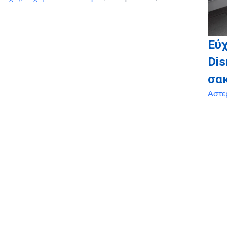
Εύχ
Dis
σα
Αστε