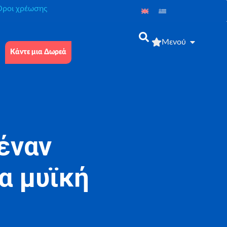
́ροι χρέωσης
Μενού
Κάντε μια Δωρεά
έναν
ία μυϊκή