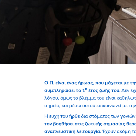
Ο Π. είναι ένας ήρωας, που μάχεται με τ
ο
συμπληρώσει το 1
έτος ζωής του.
Δεν έχ
λόγου, όμως το βλέμμα του είναι καθηλωτι
σημείο, και μέσω αυτού επικοινωνεί με την
Η ευχή του ήρθε δια στόματος των γονιών
τον βοηθήσει στις ζωτικής σημασίας θερα
αναπνευστική λειτουργία.
Έχουν ακόμη το