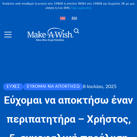
Καλέστε από σταθερό ή κινητό στο 19808 ή στείλτε WISH στο 19808 και δωρίστε 2€ με μια
κλήση ή ένα SMS,
Όροι χρέωσης
8 Ιουλίου, 2025
ΕΥΧΈΣ
ΕΎΧΟΜΑΙ ΝΑ ΑΠΟΚΤΉΣΩ
Εύχομαι να αποκτήσω έναν
περιπατητήρα – Χρήστος,