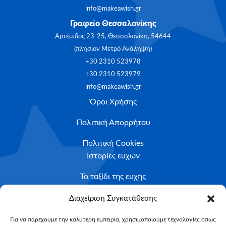
info@makeawish.gr
Γραφείο Θεσσαλονίκης
Αρτέμιδος 23-25, Θεσσαλονίκη, 54644
(πλησίον Μετρό Ανάληψη)
+30 2310 523978
+30 2310 523979
info@makeawish.gr
Όροι Χρήσης
Πολιτική Απορρήτου
Πολιτική Cookies
Ιστορίες ευχών
Το ταξίδι της ευχής
Κριτήρια Καταλληλότητας
Διαχείριση Συγκατάθεσης
Υποβολή Αιτήματος
Για να παρέχουμε την καλύτερη εμπειρία, χρησιμοποιούμε τεχνολογίες όπως