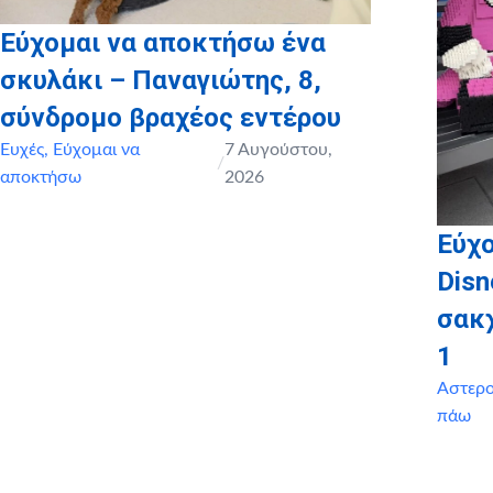
Εύχομαι να αποκτήσω ένα
σκυλάκι – Παναγιώτης, 8,
σύνδρομο βραχέος εντέρου
Ευχές
,
Εύχομαι να
7 Αυγούστου,
/
αποκτήσω
2026
Εύχο
Disn
σακ
1
Αστερ
πάω