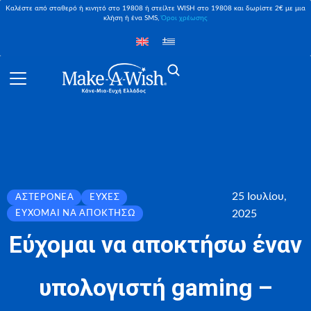
Καλέστε από σταθερό ή κινητό στο 19808 ή στείλτε WISH στο 19808 και δωρίστε 2€ με μια
κλήση ή ένα SMS,
Όροι χρέωσης
25 Ιουλίου,
ΑΣΤΕΡΟΝΈΑ
ΕΥΧΈΣ
2025
ΕΎΧΟΜΑΙ ΝΑ ΑΠΟΚΤΉΣΩ
Εύχομαι να αποκτήσω έναν
υπολογιστή gaming –