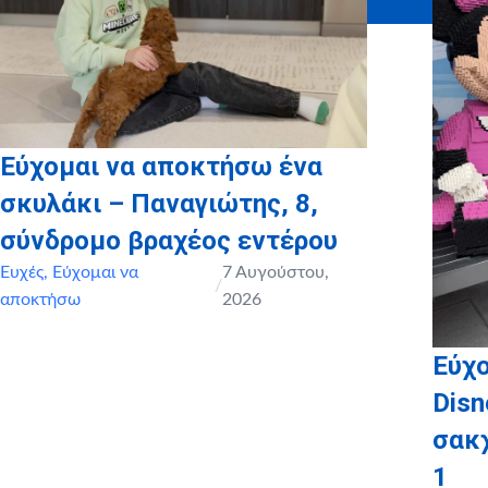
Εύχομαι να αποκτήσω ένα
σκυλάκι – Παναγιώτης, 8,
σύνδρομο βραχέος εντέρου
Ευχές
,
Εύχομαι να
7 Αυγούστου,
/
αποκτήσω
2026
Εύχο
Disn
σακ
1