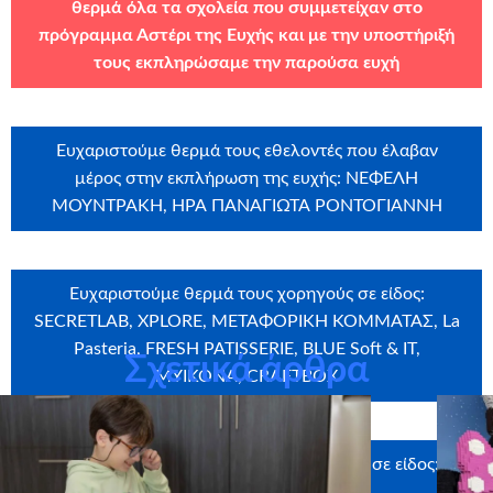
θερμά όλα τα σχολεία που συμμετείχαν στο
πρόγραμμα Αστέρι της Ευχής και με την υποστήριξή
τους εκπληρώσαμε την παρούσα ευχή
Ευχαριστούμε θερμά τους εθελοντές που έλαβαν
μέρος στην εκπλήρωση της ευχής: ΝΕΦΕΛΗ
ΜΟΥΝΤΡΑΚΗ, ΗΡΑ ΠΑΝΑΓΙΩΤΑ ΡΟΝΤΟΓΙΑΝΝΗ
Ευχαριστούμε θερμά τους χορηγούς σε είδος:
SECRETLAB, XPLORE, ΜΕΤΑΦΟΡΙΚΗ ΚΟΜΜΑΤΑΣ, La
Pasteria, FRESH PATISSERIE, BLUE Soft & IT,
Σχετικά άρθρα
MYIKONA, CRAFTBOX
Ευχαριστούμε θερμά τους υποστηρικτές σε είδος:
ARTIX PRODUCTIONS