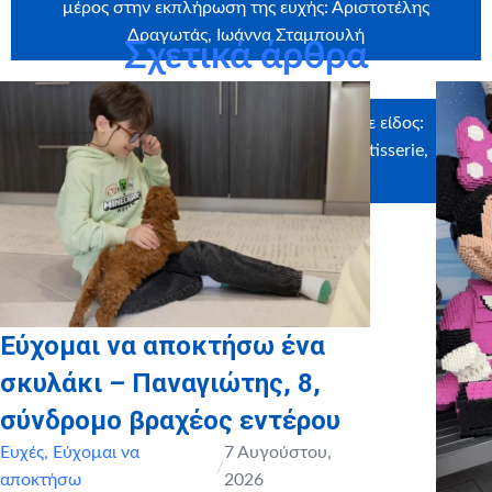
μέρος στην εκπλήρωση της ευχής: Αριστοτέλης
Δραγωτάς, Ιωάννα Σταμπουλή
Σχετικά άρθρα
Ευχαριστούμε θερμά τους χορηγούς σε είδος:
ΓΕΥΣΗΝΟΥΣ NORTH AE, La fratzoli Patisserie,
myikona
Εύχομαι να αποκτήσω ένα
σκυλάκι – Παναγιώτης, 8,
σύνδρομο βραχέος εντέρου
Ευχές
,
Εύχομαι να
7 Αυγούστου,
/
αποκτήσω
2026