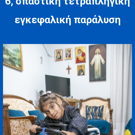
6, σπαστική τετραπληγική
εγκεφαλική παράλυση