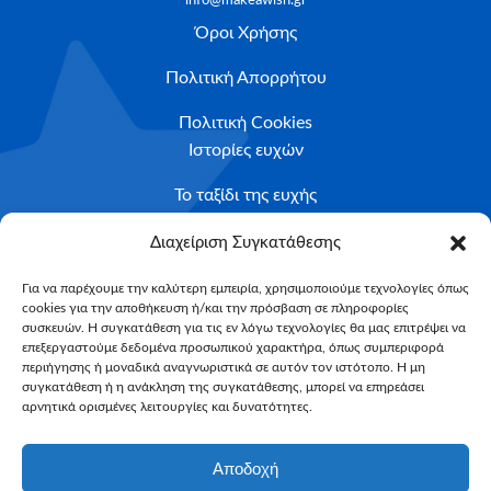
info@makeawish.gr
Όροι Χρήσης
Πολιτική Απορρήτου
Πολιτική Cookies
Ιστορίες ευχών
Το ταξίδι της ευχής
Κριτήρια Καταλληλότητας
Διαχείριση Συγκατάθεσης
Υποβολή Αιτήματος
Για να παρέχουμε την καλύτερη εμπειρία, χρησιμοποιούμε τεχνολογίες όπως
cookies για την αποθήκευση ή/και την πρόσβαση σε πληροφορίες
NEWSLETTER
συσκευών. Η συγκατάθεση για τις εν λόγω τεχνολογίες θα μας επιτρέψει να
Email*
επεξεργαστούμε δεδομένα προσωπικού χαρακτήρα, όπως συμπεριφορά
περιήγησης ή μοναδικά αναγνωριστικά σε αυτόν τον ιστότοπο. Η μη
συγκατάθεση ή η ανάκληση της συγκατάθεσης, μπορεί να επηρεάσει
αρνητικά ορισμένες λειτουργίες και δυνατότητες.
Αποδοχή