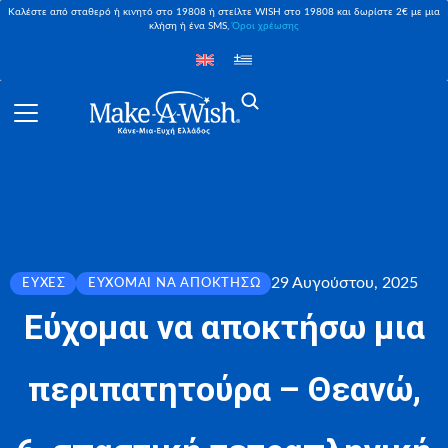
Καλέστε από σταθερό ή κινητό στο 19808 ή στείλτε WISH στο 19808 και δωρίστε 2€ με μια
κλήση ή ένα SMS,
Όροι χρέωσης
29 Αυγούστου, 2025
ΕΥΧΈΣ
ΕΎΧΟΜΑΙ ΝΑ ΑΠΟΚΤΉΣΩ
Εύχομαι να αποκτήσω μια
περιπατητούρα – Θεανώ,