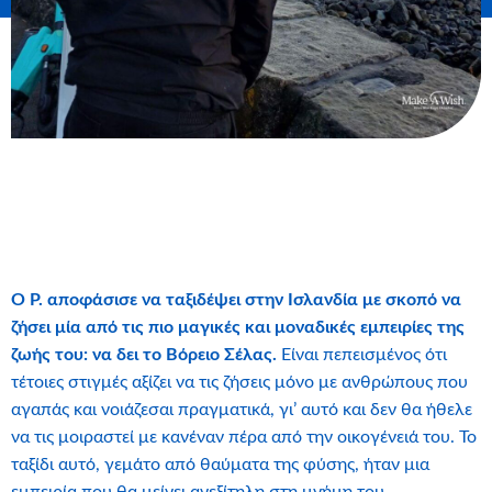
Ο Ρ. αποφάσισε να ταξιδέψει στην Ισλανδία με σκοπό να
ζήσει μία από τις πιο μαγικές και μοναδικές εμπειρίες της
ζωής του: να δει το Βόρειο Σέλας.
Είναι πεπεισμένος ότι
τέτοιες στιγμές αξίζει να τις ζήσεις μόνο με ανθρώπους που
αγαπάς και νοιάζεσαι πραγματικά, γι’ αυτό και δεν θα ήθελε
να τις μοιραστεί με κανέναν πέρα από την οικογένειά του. Το
ταξίδι αυτό, γεμάτο από θαύματα της φύσης, ήταν μια