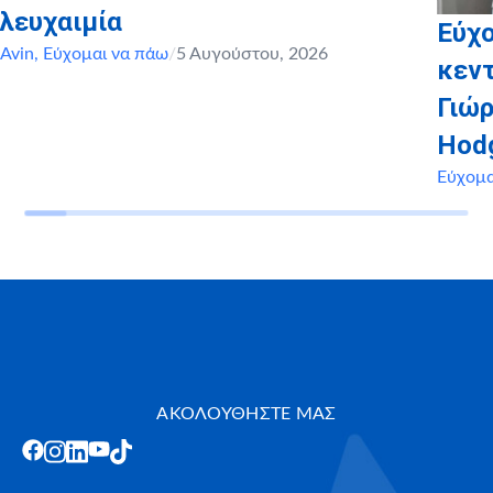
λευχαιμία
Εύχο
Avin
,
Εύχομαι να πάω
/
5 Αυγούστου, 2026
κεντ
Γιώρ
Hod
Εύχομα
ΑΚΟΛΟΥΘΗΣΤΕ ΜΑΣ