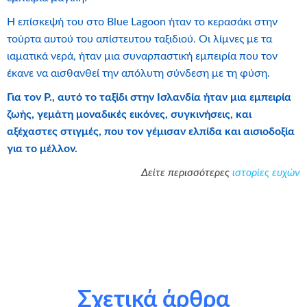
Η επίσκεψή του στο Blue Lagoon ήταν το κερασάκι στην
τούρτα αυτού του απίστευτου ταξιδιού. Οι λίμνες με τα
ιαματικά νερά, ήταν μια συναρπαστική εμπειρία που τον
έκανε να αισθανθεί την απόλυτη σύνδεση με τη φύση.
Για τον Ρ., αυτό το ταξίδι στην Ισλανδία ήταν μια εμπειρία
ζωής, γεμάτη μοναδικές εικόνες, συγκινήσεις, και
αξέχαστες στιγμές, που τον γέμισαν ελπίδα και αισιοδοξία
για το μέλλον.
Δείτε περισσότερες
ιστορίες ευχών
θερμά όλα τα σχολεία που συμμετείχαν στο πρόγραμμα
Αστέρι της Ευχής και με την υποστήριξή τους
Σχετικά άρθρα