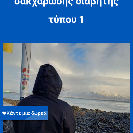
σακχαρώδης διαβήτης
τύπου 1