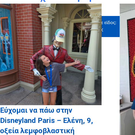
εκπληρώσαμε την παρούσα ευχή
Ευχαριστούμε θερμά τους χορηγούς σε είδος:
SOFITEL, MYIKONA, CRAFTBOX
Εύχομαι να πάω στην
Disneyland Paris – Ελένη, 9,
οξεία λεμφοβλαστική