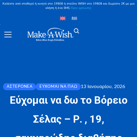
Καλέστε από σταθερό ή κινητό στο 19808 ή στείλτε WISH στο 19808 και δωρίστε 2€ με μια
κλήση ή ένα SMS,
Όροι χρέωσης
13 Ιανουαρίου, 2026
ΑΣΤΕΡΟΝΈΑ
ΕΎΧΟΜΑΙ ΝΑ ΠΆΩ
Εύχομαι να δω το Βόρειο
Σέλας – Ρ. , 19,