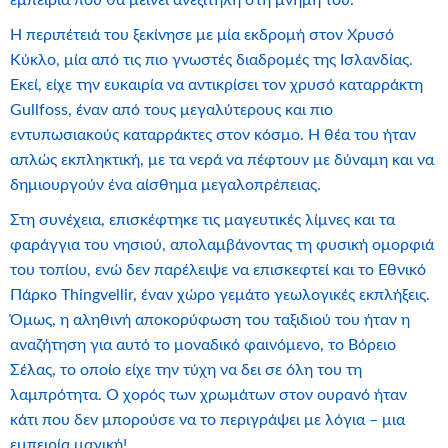
εμπειρία που θα μείνει ανεξίτηλη στη μνήμη του.
Η περιπέτειά του ξεκίνησε με μία εκδρομή στον Χρυσό
Κύκλο, μία από τις πιο γνωστές διαδρομές της Ισλανδίας.
Εκεί, είχε την ευκαιρία να αντικρίσει τον χρυσό καταρράκτη
Gullfoss, έναν από τους μεγαλύτερους και πιο
εντυπωσιακούς καταρράκτες στον κόσμο. Η θέα του ήταν
απλώς εκπληκτική, με τα νερά να πέφτουν με δύναμη και να
δημιουργούν ένα αίσθημα μεγαλοπρέπειας.
Στη συνέχεια, επισκέφτηκε τις μαγευτικές λίμνες και τα
φαράγγια του νησιού, απολαμβάνοντας τη φυσική ομορφιά
του τοπίου, ενώ δεν παρέλειψε να επισκεφτεί και το Εθνικό
Πάρκο Thingvellir, έναν χώρο γεμάτο γεωλογικές εκπλήξεις.
Όμως, η αληθινή αποκορύφωση του ταξιδιού του ήταν η
αναζήτηση για αυτό το μοναδικό φαινόμενο, το Βόρειο
Σέλας, το οποίο είχε την τύχη να δει σε όλη του τη
λαμπρότητα. Ο χορός των χρωμάτων στον ουρανό ήταν
κάτι που δεν μπορούσε να το περιγράψει με λόγια – μια
εμπειρία μαγική!