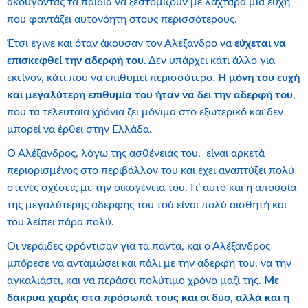
ακούγοντας τα παιδιά να ξεστομίζουν με λαχτάρα μια ευχή
που φαντάζει αυτονόητη στους περισσότερους.
Έτσι έγινε και όταν άκουσαν τον Αλέξανδρο να
εύχεται να
επισκεφθεί την αδερφή του
. Δεν υπάρχει κάτι άλλο για
εκείνον, κάτι που να επιθυμεί περισσότερο.
Η μόνη του ευχή
και μεγαλύτερη επιθυμία του ήταν να δει την αδερφή του
,
που τα τελευταία χρόνια ζει μόνιμα στο εξωτερικό και δεν
μπορεί να έρθει στην Ελλάδα.
Ο Αλέξανδρος, λόγω της ασθένειάς του, είναι αρκετά
περιορισμένος στο περιβάλλον του και έχει αναπτύξει πολύ
στενές σχέσεις με την οικογένειά του. Γι’ αυτό και η απουσία
της μεγαλύτερης αδερφής του τού είναι πολύ αισθητή και
του λείπει πάρα πολύ.
Οι νεράιδες φρόντισαν για τα πάντα, και ο Αλέξανδρος
μπόρεσε να ανταμώσει και πάλι με την αδερφή του, να την
αγκαλιάσει, και να περάσει πολύτιμο χρόνο μαζί της.
Με
δάκρυα χαράς στα πρόσωπά τους και οι δύο, αλλά και η