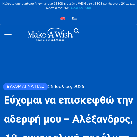
Καλέστε από σταθερό ή κινητό στο 19808 ή στείλτε WISH στο 19808 και δωρίστε 2€ με μια
κλήση ή ένα SMS,
Όροι χρέωσης
25 Ιουλίου, 2025
ΕΎΧΟΜΑΙ ΝΑ ΠΆΩ
Εύχομαι να επισκεφθώ την
αδερφή μου – Αλέξανδρος,