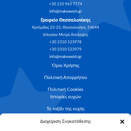
+30 210 963 7774
info@makeawish.gr
Γραφείο Θεσσαλονίκης
Αρτέμιδος 23-25, Θεσσαλονίκη, 54644
(πλησίον Μετρό Ανάληψη)
+30 2310 523978
+30 2310 523979
info@makeawish.gr
Όροι Χρήσης
Πολιτική Απορρήτου
Πολιτική Cookies
Ιστορίες ευχών
Το ταξίδι της ευχής
Κριτήρια Καταλληλότητας
Διαχείριση Συγκατάθεσης