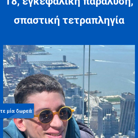
18, εγκεφαλική παράλυση,
σπαστική τετραπληγία