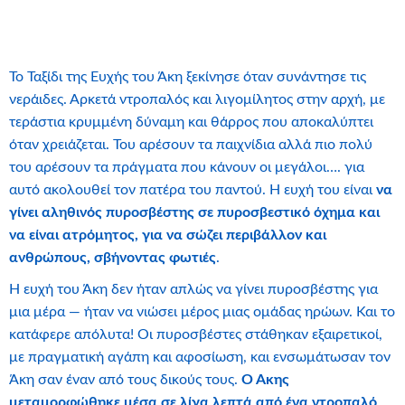
Το Ταξίδι της Ευχής του Άκη ξεκίνησε όταν συνάντησε τις
νεράιδες. Αρκετά ντροπαλός και λιγομίλητος στην αρχή, με
τεράστια κρυμμένη δύναμη και θάρρος που αποκαλύπτει
όταν χρειάζεται. Του αρέσουν τα παιχνίδια αλλά πιο πολύ
του αρέσουν τα πράγματα που κάνουν οι μεγάλοι…. για
αυτό ακολουθεί τον πατέρα του παντού. Η ευχή του είναι
να
γίνει αληθινός πυροσβέστης σε πυροσβεστικό όχημα και
να είναι ατρόμητος, για να σώζει περιβάλλον και
ανθρώπους, σβήνοντας φωτιές
.
Η ευχή του Άκη δεν ήταν απλώς να γίνει πυροσβέστης για
μια μέρα — ήταν να νιώσει μέρος μιας ομάδας ηρώων. Και το
κατάφερε απόλυτα! Οι πυροσβέστες στάθηκαν εξαιρετικοί,
με πραγματική αγάπη και αφοσίωση, και ενσωμάτωσαν τον
Άκη σαν έναν από τους δικούς τους.
Ο Άκης
μεταμορφώθηκε μέσα σε λίγα λεπτά από ένα ντροπαλό