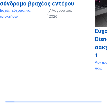
σύνδρομο βραχέος εντέρου
Ευχές
,
Εύχομαι να
7 Αυγούστου,
/
αποκτήσω
2026
Εύχο
Disn
σακ
1
Αστερ
πάω