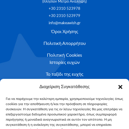
(πλησίον Μετρό Ανάληψη)
+30 2310 523978
+30 2310 523979
info@makeawish.gr
Όροι Χρήσης
Πολιτική Απορρήτου
Πολιτική Cookies
Ιστορίες ευχών
Το ταξίδι της ευχής
Κριτήρια Καταλληλότητας
Διαχείριση Συγκατάθεσης
Υποβολή Αιτήματος
Για να παρέχουμε την καλύτερη εμπειρία, χρησιμοποιούμε τεχνολογίες όπως
cookies για την αποθήκευση ή/και την πρόσβαση σε πληροφορίες
NEWSLETTER
συσκευών. Η συγκατάθεση για τις εν λόγω τεχνολογίες θα μας επιτρέψει να
Email*
επεξεργαστούμε δεδομένα προσωπικού χαρακτήρα, όπως συμπεριφορά
περιήγησης ή μοναδικά αναγνωριστικά σε αυτόν τον ιστότοπο. Η μη
συγκατάθεση ή η ανάκληση της συγκατάθεσης, μπορεί να επηρεάσει