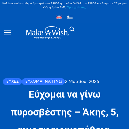
Καλέστε από σταθερό ή κινητό στο 19808 ή στείλτε WISH στο 19808 και δωρίστε 2€ με μια
κλήση ή ένα SMS,
Όροι χρέωσης
2 Μαρτίου, 2026
ΕΥΧΈΣ
ΕΎΧΟΜΑΙ ΝΑ ΓΊΝΩ
Εύχομαι να γίνω
πυροσβέστης – Άκης, 5,