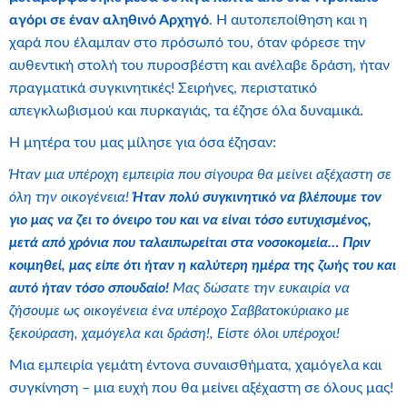
αγόρι σε έναν αληθινό Αρχηγό
. Η αυτοπεποίθηση και η
χαρά που έλαμπαν στο πρόσωπό του, όταν φόρεσε την
αυθεντική στολή του πυροσβέστη και ανέλαβε δράση, ήταν
πραγματικά συγκινητικές! Σειρήνες, περιστατικό
απεγκλωβισμού και πυρκαγιάς, τα έζησε όλα δυναμικά.
Η μητέρα του μας μίλησε για όσα έζησαν:
Ήταν μια υπέροχη εμπειρία που σίγουρα θα μείνει αξέχαστη σε
όλη την οικογένεια!
Ήταν πολύ συγκινητικό να βλέπουμε τον
γιο μας να ζει το όνειρο του και να είναι τόσο ευτυχισμένος,
μετά από χρόνια που ταλαιπωρείται στα νοσοκομεία… Πριν
κοιμηθεί, μας είπε ότι ήταν η καλύτερη ημέρα της ζωής του και
αυτό ήταν τόσο σπουδαίο!
Μας δώσατε την ευκαιρία να
ζήσουμε ως οικογένεια ένα υπέροχο Σαββατοκύριακο με
ξεκούραση, χαμόγελα και δράση!, Είστε όλοι υπέροχοι!
Μια εμπειρία γεμάτη έντονα συναισθήματα, χαμόγελα και
συγκίνηση – μια ευχή που θα μείνει αξέχαστη σε όλους μας!